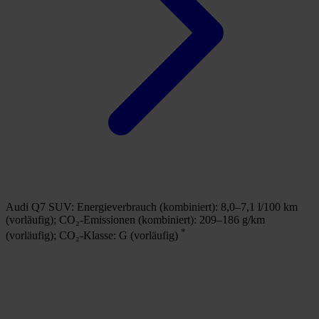
Audi Q7 SUV:
Energieverbrauch (kombiniert): 8,0–7,1 l/100 km
A
(vorläufig);
CO₂-Emissionen (kombiniert): 209–186 g/km
E
*
(vorläufig);
CO₂-Klasse: G (vorläufig)