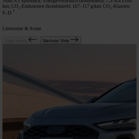
Audi A3 Sportback:
Energieverbrauch (kombiniert): 7,3–4,4 l/100
A
km;
CO₂-Emissionen (kombiniert): 167–117 g/km;
CO₂-Klassen:
*
F–D
Limousine & Avant
Slide zurück
Nächster Slide