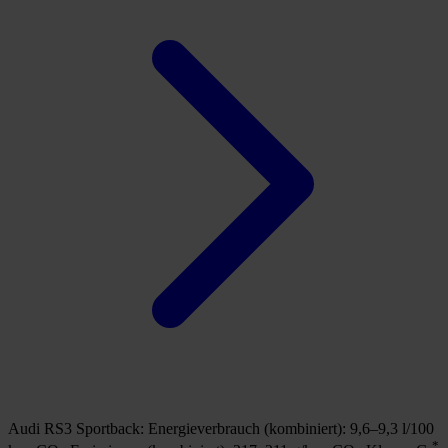
A
3
k
(
k
B
Audi RS3 Sportback:
Energieverbrauch (kombiniert): 9,6–9,3 l/100
*