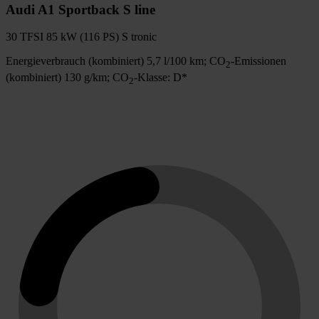
Audi A1 Sportback S line
30 TFSI 85 kW (116 PS) S tronic
2
Energieverbrauch (kombiniert) 5,7 l/100 km; CO
-Emissionen
E
2
E
(kombiniert) 130 g/km; CO
-Klasse: D*
2
E
b
E