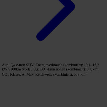
Audi Q4 e-tron SUV:
Energieverbrauch (kombiniert): 19,1–15,3
A
kWh/100km (vorläufig);
CO₂-Emissionen (kombiniert): 0 g/km;
1
*
CO₂-Klasse: A;
Max. Reichweite (kombiniert): 578 km
g