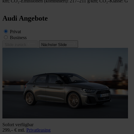
km;
CO₂-Emissionen (kombiniert): 217–211 g/km;
CO₂-Klasse: G
Audi Angebote
Privat
Business
Slide zurück
Nächster Slide
Sofort verfügbar
J
299,– € mtl.
Privatleasing
4