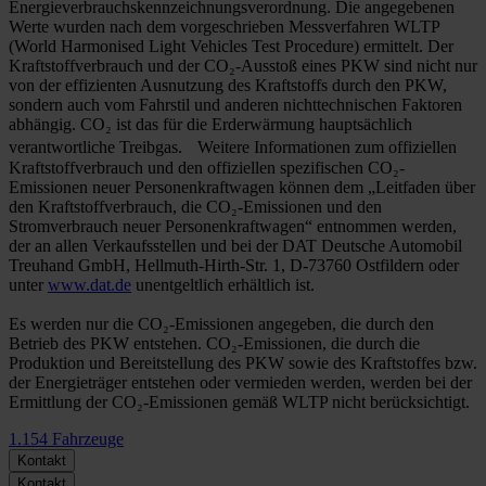
Energieverbrauchskennzeichnungsverordnung. Die angegebenen
Werte wurden nach dem vorgeschrieben Messverfahren WLTP
(World Harmonised Light Vehicles Test Procedure) ermittelt. Der
Kraftstoffverbrauch und der CO₂-Ausstoß eines PKW sind nicht nur
von der effizienten Ausnutzung des Kraftstoffs durch den PKW,
sondern auch vom Fahrstil und anderen nichttechnischen Faktoren
abhängig. CO₂ ist das für die Erderwärmung hauptsächlich
verantwortliche Treibgas. Weitere Informationen zum offiziellen
Kraftstoffverbrauch und den offiziellen spezifischen CO₂-
Emissionen neuer Personenkraftwagen können dem „Leitfaden über
den Kraftstoffverbrauch, die CO₂-Emissionen und den
Stromverbrauch neuer Personenkraftwagen“ entnommen werden,
der an allen Verkaufsstellen und bei der DAT Deutsche Automobil
Treuhand GmbH, Hellmuth-Hirth-Str. 1, D-73760 Ostfildern oder
unter
www.dat.de
unentgeltlich erhältlich ist.
Es werden nur die CO₂-Emissionen angegeben, die durch den
Betrieb des PKW entstehen. CO₂-Emissionen, die durch die
Produktion und Bereitstellung des PKW sowie des Kraftstoffes bzw.
der Energieträger entstehen oder vermieden werden, werden bei der
Ermittlung der CO₂-Emissionen gemäß WLTP nicht berücksichtigt.
1.154
Fahrzeuge
Kontakt
Kontakt