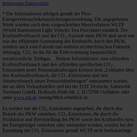
Impressum
Datenschutz
* Die Informationen erfolgen gemäß der Pkw-
Energieverbrauchskennzeichnungsverordnung. Die angegebenen
Werte wurden nach dem vorgeschrieben Messverfahren WLTP
(World Harmonised Light Vehicles Test Procedure) ermittelt. Der
Kraftstoffverbrauch und der CO₂-Ausstoß eines PKW sind nicht nur
von der effizienten Ausnutzung des Kraftstoffs durch den PKW,
sondern auch vom Fahrstil und anderen nichttechnischen Faktoren
abhängig. CO₂ ist das für die Erderwärmung hauptsächlich
verantwortliche Treibgas. Weitere Informationen zum offiziellen
Kraftstoffverbrauch und den offiziellen spezifischen CO₂-
Emissionen neuer Personenkraftwagen können dem „Leitfaden über
den Kraftstoffverbrauch, die CO₂-Emissionen und den
Stromverbrauch neuer Personenkraftwagen“ entnommen werden,
der an allen Verkaufsstellen und bei der DAT Deutsche Automobil
Treuhand GmbH, Hellmuth-Hirth-Str. 1, D-73760 Ostfildern oder
unter
www.dat.de
unentgeltlich erhältlich ist.
Es werden nur die CO₂-Emissionen angegeben, die durch den
Betrieb des PKW entstehen. CO₂-Emissionen, die durch die
Produktion und Bereitstellung des PKW sowie des Kraftstoffes bzw.
der Energieträger entstehen oder vermieden werden, werden bei der
Ermittlung der CO₂-Emissionen gemäß WLTP nicht berücksichtigt.