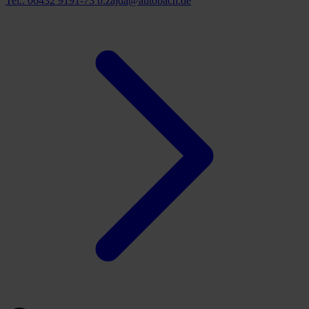
Tel.: 06432 9191-73
b.zajda@autobach.de