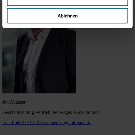
Ablehnen
Jan Ahäuser
Geschäftsleitung Vertrieb Neuwagen Einzelkunden
Tel.: 06432 9191-818
j.ahaeuser@autobach.de