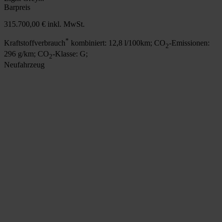
Barpreis
315.700,00 €
inkl. MwSt.
*
Kraftstoffverbrauch
kombiniert: 12,8 l/100km; CO
-Emissionen:
2
296 g/km; CO
-Klasse: G;
2
Neufahrzeug