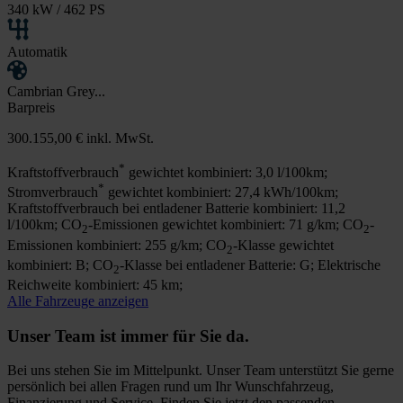
340 kW / 462 PS
Automatik
Cambrian Grey...
Barpreis
300.155,00 €
inkl. MwSt.
*
Kraftstoffverbrauch
gewichtet kombiniert: 3,0 l/100km;
*
Stromverbrauch
gewichtet kombiniert: 27,4 kWh/100km;
Kraftstoffverbrauch bei entladener Batterie kombiniert: 11,2
l/100km; CO
-Emissionen gewichtet kombiniert: 71 g/km; CO
-
2
2
Emissionen kombiniert: 255 g/km; CO
-Klasse gewichtet
2
kombiniert: B; CO
-Klasse bei entladener Batterie: G; Elektrische
2
Reichweite kombiniert: 45 km;
Alle Fahrzeuge anzeigen
Unser Team ist immer für Sie da.
Bei uns stehen Sie im Mittelpunkt. Unser Team unterstützt Sie gerne
persönlich bei allen Fragen rund um Ihr Wunschfahrzeug,
Finanzierung und Service. Finden Sie jetzt den passenden