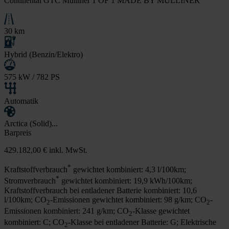
Continental GTC Mulliner 1 OF 1 MADE BY MULLINER
30 km
Hybrid (Benzin/Elektro)
575 kW / 782 PS
Automatik
Arctica (Solid)...
Barpreis
429.182,00 €
inkl. MwSt.
*
Kraftstoffverbrauch
gewichtet kombiniert: 4,3 l/100km;
*
Stromverbrauch
gewichtet kombiniert: 19,9 kWh/100km;
Kraftstoffverbrauch bei entladener Batterie kombiniert: 10,6
l/100km; CO
-Emissionen gewichtet kombiniert: 98 g/km; CO
-
2
2
Emissionen kombiniert: 241 g/km; CO
-Klasse gewichtet
2
kombiniert: C; CO
-Klasse bei entladener Batterie: G; Elektrische
2