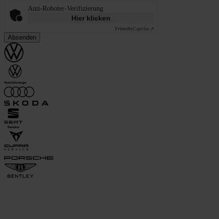
Anti-Roboter-Verifizierung
Hier klicken
Friendly
Captcha ⇗
Absenden