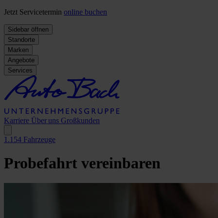
Jetzt Servicetermin
online buchen
Sidebar öffnen
Standorte
Marken
Angebote
Services
Karriere
Über uns
Großkunden
1.154
Fahrzeuge
Probefahrt vereinbaren