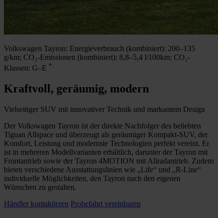
Volkswagen Tayron:
Energieverbrauch (kombiniert): 200–135
g/km;
CO₂-Emissionen (kombiniert): 8,8–5,4 l/100km;
CO₂-
*
Klassen: G–E
Kraftvoll, geräumig, modern
Vielseitiger SUV mit innovativer Technik und markantem Design
Der Volkswagen Tayron ist der direkte Nachfolger des beliebten
Tiguan Allspace und überzeugt als geräumiger Kompakt-SUV, der
Komfort, Leistung und modernste Technologien perfekt vereint. Er
ist in mehreren Modellvarianten erhältlich, darunter der Tayron mit
Frontantrieb sowie der Tayron 4MOTION mit Allradantrieb. Zudem
bieten verschiedene Ausstattungslinien wie „Life“ und „R-Line“
individuelle Möglichkeiten, den Tayron nach den eigenen
Wünschen zu gestalten.
Händler kontaktieren
Probefahrt vereinbaren