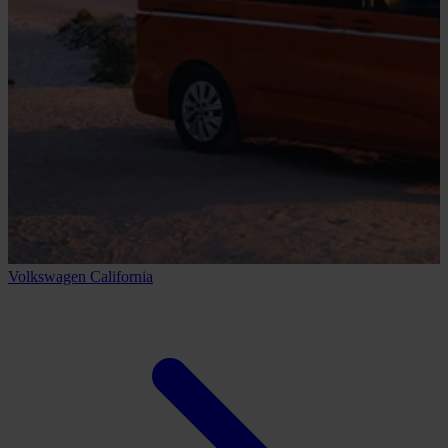
Volkswagen California
V