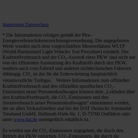
Impressum
Datenschutz
* Die Informationen erfolgen gemäß der Pkw-
Energieverbrauchskennzeichnungsverordnung. Die angegebenen
Werte wurden nach dem vorgeschrieben Messverfahren WLTP
(World Harmonised Light Vehicles Test Procedure) ermittelt. Der
Kraftstoffverbrauch und der CO₂-Ausstoß eines PKW sind nicht nur
von der effizienten Ausnutzung des Kraftstoffs durch den PKW,
sondern auch vom Fahrstil und anderen nichttechnischen Faktoren
abhängig. CO₂ ist das für die Erderwärmung hauptsächlich
verantwortliche Treibgas. Weitere Informationen zum offiziellen
Kraftstoffverbrauch und den offiziellen spezifischen CO₂-
Emissionen neuer Personenkraftwagen können dem „Leitfaden über
den Kraftstoffverbrauch, die CO₂-Emissionen und den
Stromverbrauch neuer Personenkraftwagen“ entnommen werden,
der an allen Verkaufsstellen und bei der DAT Deutsche Automobil
Treuhand GmbH, Hellmuth-Hirth-Str. 1, D-73760 Ostfildern oder
unter
www.dat.de
unentgeltlich erhältlich ist.
Es werden nur die CO₂-Emissionen angegeben, die durch den
Betrieb des PKW entstehen. CO₂-Emissionen, die durch die