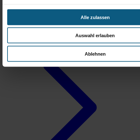
Daniel Hantke
Alle zulassen
Verkaufsberater Gebrauchtwagen
Auswahl erlauben
Tel.: 06441 9373-35
d.hantke@autobach.de
Ablehnen