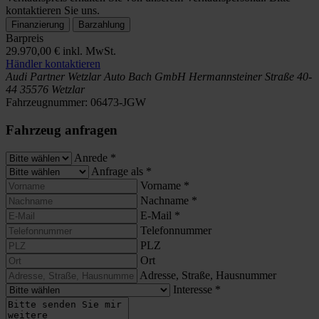
kontaktieren Sie uns.
Finanzierung
Barzahlung
Barpreis
29.970,00 €
inkl. MwSt.
Händler kontaktieren
Audi Partner Wetzlar
Auto Bach GmbH
Hermannsteiner Straße 40-
44
35576 Wetzlar
Fahrzeugnummer:
06473-JGW
Fahrzeug anfragen
Anrede
*
Anfrage als
*
Vorname
*
Nachname
*
E-Mail
*
Telefonnummer
PLZ
Ort
Adresse, Straße, Hausnummer
Interesse
*