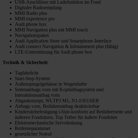
USB-Anschlüsse mit Ladefunktion im Fond
Digitaler Radioempfang
MMI Radio plus
MMI experience pro
Audi phone box
MMI Navigation plus mit MMI touch
Navigationspaket
Audi Application Store und Smartphone-Interface
Audi connect Navigation & Infotainment plus (fähig)
LTE-Unterstützung für Audi phone box
Technik & Sicherheit:
Tagfahrlicht
Start-Stop-System
Außenspiegelgehäuse in Wagenfarbe
Seitenairbags vorn mit Kopfairbagsystem und
Interaktionsairbag vorn
Abgaskonzept, WLTP3 M1, N1-I//EU6EB
Airbags vorn, Beifahrerairbag deaktivierbar
Kindersitzbefestigung i-Size-konform auf Beifahrerseite und
äußeren Fondsitzen, Top Tether für äußere Fondsitze
Elektromechanische Servolenkung
Reifenreparaturset
gesetzlicher Notruf