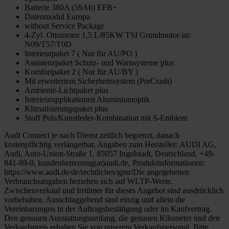
Batterie 380A (59Ah) EFB+
Datenmodul Europa
without Service Package
4-Zyl. Ottomotor 1,5 L/85KW TSI Grundmotor ist:
N09/T57/T0D
Interieurpaket 7 ( Nur für AU/PO )
Assistenzpaket Schutz- und Warnsysteme plus
Komfortpaket 2 ( Nur für AU/BY )
Mit erweitertem Sicherheitssystem (PreCrash)
Ambiente-Lichtpaket plus
Interieurapplikationen Aluminiumoptik
Klimatisierungspaket plus
Stoff Puls/Kunstleder-Kombination mit S-Emblem
Audi Connect je nach Dienst zeitlich begrenzt, danach
kostenpflichtig verlängerbar, Angaben zum Hersteller: AUDI AG,
Audi, Auto-Union-Straße 1, 85057 Ingolstadt, Deutschland, +49-
841-89-0, kundenbetreuung(at)audi.de, Produktinformationen:
https://www.audi.de/de/rechtliches/gpsr/Die angegebenen
Verbrauchsangaben beziehen sich auf WLTP-Werte.
Zwischenverkauf und Irrtümer für dieses Angebot sind ausdrücklich
vorbehalten. Ausschlaggebend sind einzig und allein die
Vereinbarungen in der Auftragsbestätigung oder im Kaufvertrag.
Den genauen Ausstattungsumfang, die genauen Kilometer und den
Verkaufspreis erhalten Sie von unserem Verkaufspersonal. Bitte