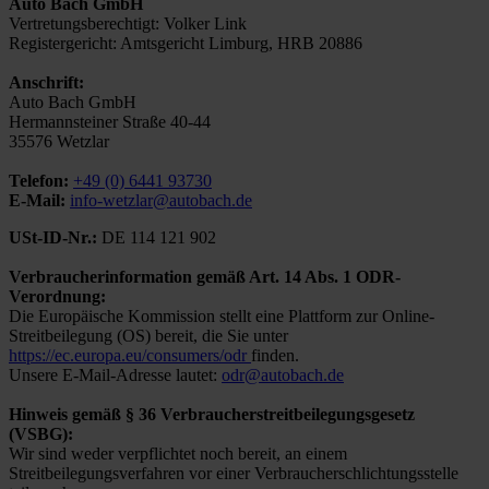
Auto Bach GmbH
Vertretungsberechtigt: Volker Link
Registergericht: Amtsgericht Limburg, HRB 20886
Anschrift:
Auto Bach GmbH
Hermannsteiner Straße 40-44
35576 Wetzlar
Telefon:
+49 (0) 6441 93730
E-Mail:
info-wetzlar@autobach.de
USt-ID-Nr.:
DE 114 121 902
Verbraucherinformation gemäß Art. 14 Abs. 1 ODR-
Verordnung:
Die Europäische Kommission stellt eine Plattform zur Online-
Streitbeilegung (OS) bereit, die Sie unter
https://ec.europa.eu/consumers/odr
finden.
Unsere E-Mail-Adresse lautet:
odr@autobach.de
Hinweis gemäß § 36 Verbraucherstreitbeilegungsgesetz
(VSBG):
Wir sind weder verpflichtet noch bereit, an einem
Streitbeilegungsverfahren vor einer Verbraucherschlichtungsstelle