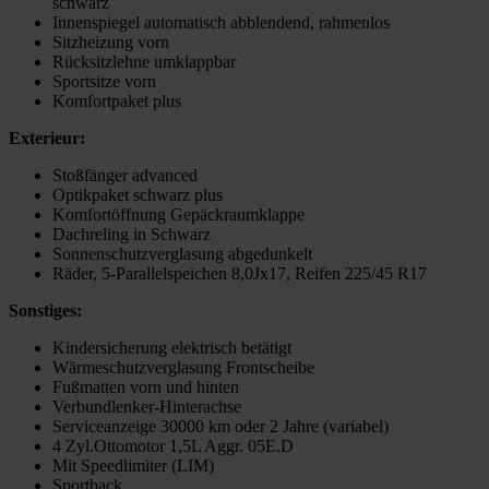
schwarz
Innenspiegel automatisch abblendend, rahmenlos
Sitzheizung vorn
Rücksitzlehne umklappbar
Sportsitze vorn
Komfortpaket plus
Exterieur:
Stoßfänger advanced
Optikpaket schwarz plus
Komfortöffnung Gepäckraumklappe
Dachreling in Schwarz
Sonnenschutzverglasung abgedunkelt
Räder, 5-Parallelspeichen 8,0Jx17, Reifen 225/45 R17
Sonstiges:
Kindersicherung elektrisch betätigt
Wärmeschutzverglasung Frontscheibe
Fußmatten vorn und hinten
Verbundlenker-Hinterachse
Serviceanzeige 30000 km oder 2 Jahre (variabel)
4 Zyl.Ottomotor 1,5L Aggr. 05E.D
Mit Speedlimiter (LIM)
Sportback