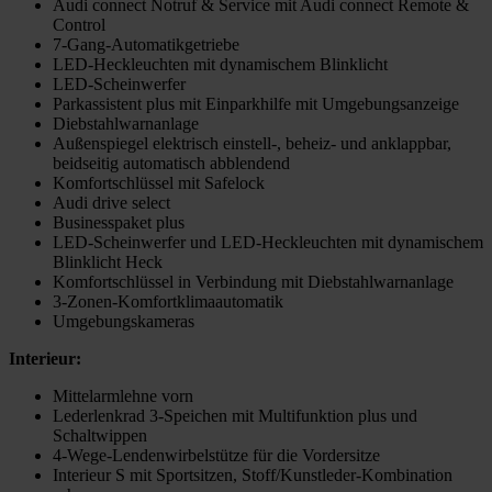
Audi connect Notruf & Service mit Audi connect Remote &
Control
7-Gang-Automatikgetriebe
LED-Heckleuchten mit dynamischem Blinklicht
LED-Scheinwerfer
Parkassistent plus mit Einparkhilfe mit Umgebungsanzeige
Diebstahlwarnanlage
Außenspiegel elektrisch einstell-, beheiz- und anklappbar,
beidseitig automatisch abblendend
Komfortschlüssel mit Safelock
Audi drive select
Businesspaket plus
LED-Scheinwerfer und LED-Heckleuchten mit dynamischem
Blinklicht Heck
Komfortschlüssel in Verbindung mit Diebstahlwarnanlage
3-Zonen-Komfortklimaautomatik
Umgebungskameras
Interieur:
Mittelarmlehne vorn
Lederlenkrad 3-Speichen mit Multifunktion plus und
Schaltwippen
4-Wege-Lendenwirbelstütze für die Vordersitze
Interieur S mit Sportsitzen, Stoff/Kunstleder-Kombination