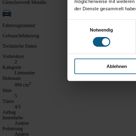
möglicherweise mit weiteren
Gletscherweiß Metallic
der Dienste gesammelt habe
Einwilligungsauswahl
Fahrzeugzustand
Notwendig
Gebrauchtfahrzeug
Technische Daten
Vorbesitzer
2
Ablehnen
Kategorie
Limousine
Hubraum
3
999 cm
Sitze
5
Türen
4/5
Airbag
Innenfarbe
Andere
Polsterung
Andere