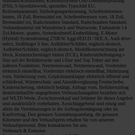
Standard-Klimazonen, Kraftstoffsystem Otto-Direkteinspritzung
(FSI), S-Sportfahrwerk, spezielles Typschild EU,
Reifenreparaturset, Sitzbelegungserkennung, Scheibenbremsen
hinten, 18 Zoll, Bremssättel rot, Scheibenbremsen vorn, 18 Zoll,
Bremssättel rot, Radschrauben Standard, Radschrauben Standard,
Verbandmaterial mit Warndreieck und Warnweste, Einbauteile f.4
Zyl.Motore, quattro, Serienkraftstoff-Erstbefüllung, E-Motor
(Hybrid) Systemleistung 270KW Aggr.0ED.D / 0EE.A, Audi drive
select, Stoßfänger S line, Aufkleber/Schilder, englisch-deutsch,
Aufkleber/Schilder, englisch-deutsch, Modellkennzeichnung am
Heck, Kennzeichenträger hinten (ECE), Kindersitzbefestigung i-
Size auf der Beifahrerseite und i-Size und Top Tether auf den
äußeren Fondsitzen, Netztrennwand, Netztrennwand, Vordersitze
elektrisch einstellbar, Vordersitze elektrisch einstellbar, Sitzheizung
vorn, Sitzheizung vorn, Gepäckraumklappe elektrisch öffnend und
schließend, Wärmeschutz- und Akustikverglasung Frontscheibe,
Kindersicherung, elektrisch betätigt, Airbags vorn, Beifahrerairbag
deaktivierbarDie angegebenen Verbrauchsangaben beziehen sich
auf WLTP-Werte. Zwischenverkauf und Irrtümer für dieses Angebot
sind ausdrücklich vorbehalten. Ausschlaggebend sind einzig und
allein die Vereinbarungen in der Auftragsbestätigung oder im
Kaufvertrag. Den genauen Ausstattungsumfang, die genauen
Kilometer und den Verkaufspreis erhalten Sie von unserem
Verkaufspersonal. Bitte kontaktieren Sie uns.
Verbrauch & Emission