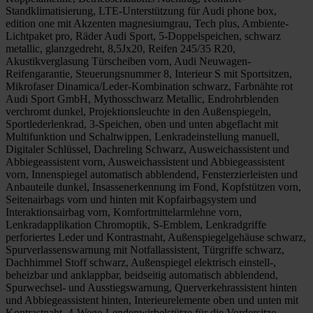
Standklimatisierung, LTE-Unterstützung für Audi phone box,
edition one mit Akzenten magnesiumgrau, Tech plus, Ambiente-
Lichtpaket pro, Räder Audi Sport, 5-Doppelspeichen, schwarz
metallic, glanzgedreht, 8,5Jx20, Reifen 245/35 R20,
Akustikverglasung Türscheiben vorn, Audi Neuwagen-
Reifengarantie, Steuerungsnummer 8, Interieur S mit Sportsitzen,
Mikrofaser Dinamica/Leder-Kombination schwarz, Farbnähte rot
Audi Sport GmbH, Mythosschwarz Metallic, Endrohrblenden
verchromt dunkel, Projektionsleuchte in den Außenspiegeln,
Sportlederlenkrad, 3-Speichen, oben und unten abgeflacht mit
Multifunktion und Schaltwippen, Lenkradeinstellung manuell,
Digitaler Schlüssel, Dachreling Schwarz, Ausweichassistent und
Abbiegeassistent vorn, Ausweichassistent und Abbiegeassistent
vorn, Innenspiegel automatisch abblendend, Fensterzierleisten und
Anbauteile dunkel, Insassenerkennung im Fond, Kopfstützen vorn,
Seitenairbags vorn und hinten mit Kopfairbagsystem und
Interaktionsairbag vorn, Komfortmittelarmlehne vorn,
Lenkradapplikation Chromoptik, S-Emblem, Lenkradgriffe
perforiertes Leder und Kontrastnaht, Außenspiegelgehäuse schwarz,
Spurverlassenswarnung mit Notfallassistent, Türgriffe schwarz,
Dachhimmel Stoff schwarz, Außenspiegel elektrisch einstell-,
beheizbar und anklappbar, beidseitig automatisch abblendend,
Spurwechsel- und Ausstiegswarnung, Querverkehrassistent hinten
und Abbiegeassistent hinten, Interieurelemente oben und unten mit
Kontrastnaht, 4-Wege-Lendenwirbelstütze für die Vordersitze,