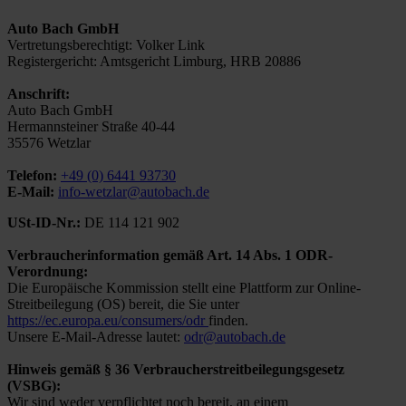
Auto Bach GmbH
Vertretungsberechtigt: Volker Link
Registergericht: Amtsgericht Limburg, HRB 20886
Anschrift:
Auto Bach GmbH
Hermannsteiner Straße 40-44
35576 Wetzlar
Telefon:
+49 (0) 6441 93730
E-Mail:
info-wetzlar@autobach.de
USt-ID-Nr.:
DE 114 121 902
Verbraucherinformation gemäß Art. 14 Abs. 1 ODR-
Verordnung:
Die Europäische Kommission stellt eine Plattform zur Online-
Streitbeilegung (OS) bereit, die Sie unter
https://ec.europa.eu/consumers/odr
finden.
Unsere E-Mail-Adresse lautet:
odr@autobach.de
Hinweis gemäß § 36 Verbraucherstreitbeilegungsgesetz
(VSBG):
Wir sind weder verpflichtet noch bereit, an einem