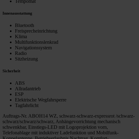
Tempomat
Innenausstattung
Bluetooth
Freisprecheinrichtung
Klima
Multifunktionslenkrad
Navigationssystem
Radio
Sitzheizung
Sicherheit
ABS
Allradantrieb
ESP
Elektrische Wegfahrsperre
Tagfahrlicht
Auftrags-Nr. ABOH14 WZ, schwarz-schwarz-expressrot /schwarz-
schwarz/schwarz/schwarz, Anhängevorrichtung mechanisch
schwenkbar, Einstiegs-LED mit Logoprojektion vorn,
Telefonablage mit induktiver Ladefunktion und Mobilfunk-
Koppelantenne, Betriebserlaubnis Nachtrag, Komfort-