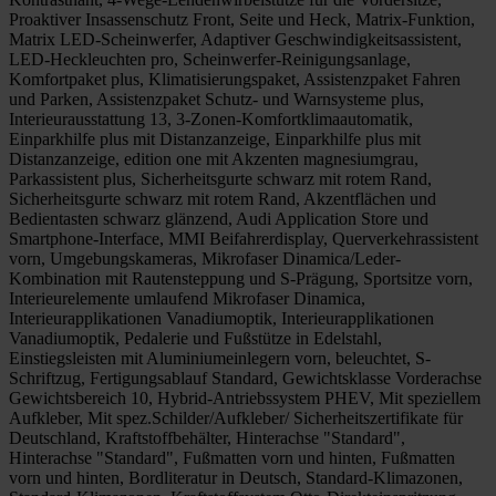
Proaktiver Insassenschutz Front, Seite und Heck, Matrix-Funktion,
Matrix LED-Scheinwerfer, Adaptiver Geschwindigkeitsassistent,
LED-Heckleuchten pro, Scheinwerfer-Reinigungsanlage,
Komfortpaket plus, Klimatisierungspaket, Assistenzpaket Fahren
und Parken, Assistenzpaket Schutz- und Warnsysteme plus,
Interieurausstattung 13, 3-Zonen-Komfortklimaautomatik,
Einparkhilfe plus mit Distanzanzeige, Einparkhilfe plus mit
Distanzanzeige, edition one mit Akzenten magnesiumgrau,
Parkassistent plus, Sicherheitsgurte schwarz mit rotem Rand,
Sicherheitsgurte schwarz mit rotem Rand, Akzentflächen und
Bedientasten schwarz glänzend, Audi Application Store und
Smartphone-Interface, MMI Beifahrerdisplay, Querverkehrassistent
vorn, Umgebungskameras, Mikrofaser Dinamica/Leder-
Kombination mit Rautensteppung und S-Prägung, Sportsitze vorn,
Interieurelemente umlaufend Mikrofaser Dinamica,
Interieurapplikationen Vanadiumoptik, Interieurapplikationen
Vanadiumoptik, Pedalerie und Fußstütze in Edelstahl,
Einstiegsleisten mit Aluminiumeinlegern vorn, beleuchtet, S-
Schriftzug, Fertigungsablauf Standard, Gewichtsklasse Vorderachse
Gewichtsbereich 10, Hybrid-Antriebssystem PHEV, Mit speziellem
Aufkleber, Mit spez.Schilder/Aufkleber/ Sicherheitszertifikate für
Deutschland, Kraftstoffbehälter, Hinterachse "Standard",
Hinterachse "Standard", Fußmatten vorn und hinten, Fußmatten
vorn und hinten, Bordliteratur in Deutsch, Standard-Klimazonen,