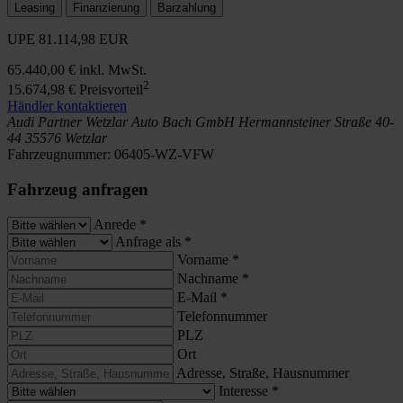
Leasing
Finanzierung
Barzahlung
UPE
81.114,98 EUR
65.440,00 €
inkl. MwSt.
2
15.674,98 €
Preisvorteil
Händler kontaktieren
Audi Partner Wetzlar
Auto Bach GmbH
Hermannsteiner Straße 40-
44
35576 Wetzlar
Fahrzeugnummer:
06405-WZ-VFW
Fahrzeug anfragen
Anrede
*
Anfrage als
*
Vorname
*
Nachname
*
E-Mail
*
Telefonnummer
PLZ
Ort
Adresse, Straße, Hausnummer
Interesse
*