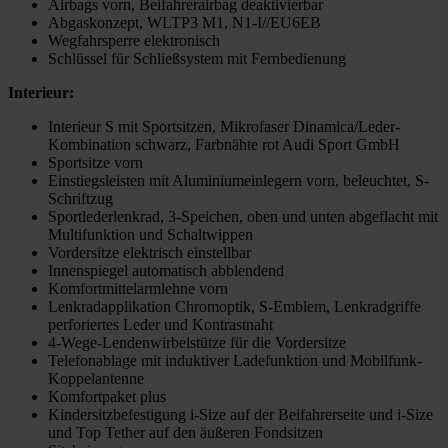
Airbags vorn, Beifahrerairbag deaktivierbar
Abgaskonzept, WLTP3 M1, N1-I//EU6EB
Wegfahrsperre elektronisch
Schlüssel für Schließsystem mit Fernbedienung
Interieur:
Interieur S mit Sportsitzen, Mikrofaser Dinamica/Leder-
Kombination schwarz, Farbnähte rot Audi Sport GmbH
Sportsitze vorn
Einstiegsleisten mit Aluminiumeinlegern vorn, beleuchtet, S-
Schriftzug
Sportlederlenkrad, 3-Speichen, oben und unten abgeflacht mit
Multifunktion und Schaltwippen
Vordersitze elektrisch einstellbar
Innenspiegel automatisch abblendend
Komfortmittelarmlehne vorn
Lenkradapplikation Chromoptik, S-Emblem, Lenkradgriffe
perforiertes Leder und Kontrastnaht
4-Wege-Lendenwirbelstütze für die Vordersitze
Telefonablage mit induktiver Ladefunktion und Mobilfunk-
Koppelantenne
Komfortpaket plus
Kindersitzbefestigung i-Size auf der Beifahrerseite und i-Size
und Top Tether auf den äußeren Fondsitzen