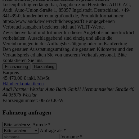
kostenpflichtig verlängerbar, Angaben zum Hersteller: AUDI AG,
Audi, Auto-Union-Straße 1, 85057 Ingolstadt, Deutschland, +49-
841-89-0, kundenbetreuung(at)audi.de, Produktinformationen:
https://www.audi.de/de/rechtliches/gpsr/Die angegebenen
Verbrauchsangaben beziehen sich auf WLTP-Werte.
Zwischenverkauf und Irrtümer für dieses Angebot sind ausdrücklich
vorbehalten. Ausschlaggebend sind einzig und allein die
Vereinbarungen in der Auftragsbestätigung oder im Kaufvertrag.
Den genauen Ausstattungsumfang, die genauen Kilometer und den
Verkaufspreis erhalten Sie von unserem Verkaufspersonal. Bitte
kontaktieren Sie uns.
Finanzierung
Barzahlung
Barpreis
45.470,00 €
inkl. MwSt.
Händler kontaktieren
Audi Partner Wetzlar
Auto Bach GmbH
Hermannsteiner Straße 40-
44
35576 Wetzlar
Fahrzeugnummer:
06650-JGW
Fahrzeug anfragen
Anrede
*
Anfrage als
*
Vorname
*