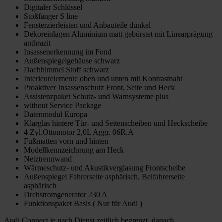
Digitaler Schlüssel
Stoßfänger S line
Fensterzierleisten und Anbauteile dunkel
Dekoreinlagen Aluminium matt gebürstet mit Linearprägung
anthrazit
Insassenerkennung im Fond
Außenspiegelgehäuse schwarz
Dachhimmel Stoff schwarz
Interieurelemente oben und unten mit Kontrastnaht
Proaktiver Insassenschutz Front, Seite und Heck
Assistenzpaket Schutz- und Warnsysteme plus
without Service Package
Datenmodul Europa
Klarglas hintere Tür- und Seitenscheiben und Heckscheibe
4 Zyl.Ottomotor 2,0L Aggr. 06R.A
Fußmatten vorn und hinten
Modellkennzeichnung am Heck
Netztrennwand
Wärmeschutz- und Akustikverglasung Frontscheibe
Außenspiegel Fahrerseite asphärisch, Beifahrerseite
asphärisch
Drehstromgenerator 230 A
Funktionspaket Basis ( Nur für Audi )
Audi Connect je nach Dienst zeitlich begrenzt, danach