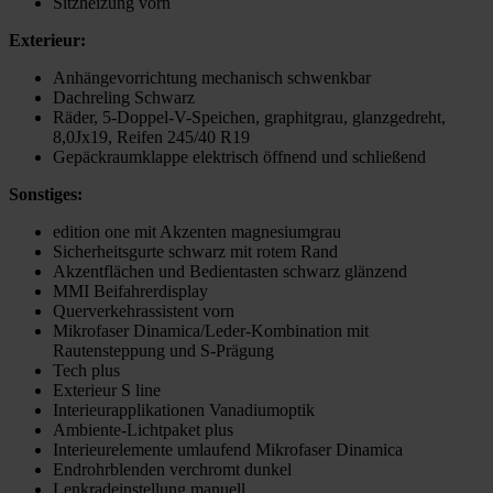
Sitzheizung vorn
Exterieur:
Anhängevorrichtung mechanisch schwenkbar
Dachreling Schwarz
Räder, 5-Doppel-V-Speichen, graphitgrau, glanzgedreht,
8,0Jx19, Reifen 245/40 R19
Gepäckraumklappe elektrisch öffnend und schließend
Sonstiges:
edition one mit Akzenten magnesiumgrau
Sicherheitsgurte schwarz mit rotem Rand
Akzentflächen und Bedientasten schwarz glänzend
MMI Beifahrerdisplay
Querverkehrassistent vorn
Mikrofaser Dinamica/Leder-Kombination mit
Rautensteppung und S-Prägung
Tech plus
Exterieur S line
Interieurapplikationen Vanadiumoptik
Ambiente-Lichtpaket plus
Interieurelemente umlaufend Mikrofaser Dinamica
Endrohrblenden verchromt dunkel
Lenkradeinstellung manuell