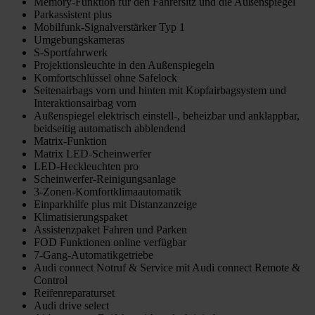
Memory-Funktion für den Fahrersitz und die Außenspiegel
Parkassistent plus
Mobilfunk-Signalverstärker Typ 1
Umgebungskameras
S-Sportfahrwerk
Projektionsleuchte in den Außenspiegeln
Komfortschlüssel ohne Safelock
Seitenairbags vorn und hinten mit Kopfairbagsystem und
Interaktionsairbag vorn
Außenspiegel elektrisch einstell-, beheizbar und anklappbar,
beidseitig automatisch abblendend
Matrix-Funktion
Matrix LED-Scheinwerfer
LED-Heckleuchten pro
Scheinwerfer-Reinigungsanlage
3-Zonen-Komfortklimaautomatik
Einparkhilfe plus mit Distanzanzeige
Klimatisierungspaket
Assistenzpaket Fahren und Parken
FOD Funktionen online verfügbar
7-Gang-Automatikgetriebe
Audi connect Notruf & Service mit Audi connect Remote &
Control
Reifenreparaturset
Audi drive select