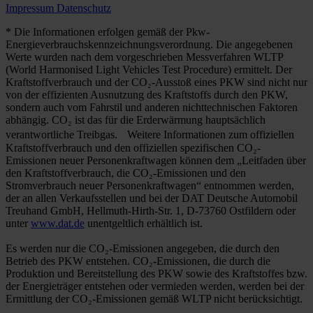
Impressum
Datenschutz
* Die Informationen erfolgen gemäß der Pkw-
Energieverbrauchskennzeichnungsverordnung. Die angegebenen
Werte wurden nach dem vorgeschrieben Messverfahren WLTP
(World Harmonised Light Vehicles Test Procedure) ermittelt. Der
Kraftstoffverbrauch und der CO₂-Ausstoß eines PKW sind nicht nur
von der effizienten Ausnutzung des Kraftstoffs durch den PKW,
sondern auch vom Fahrstil und anderen nichttechnischen Faktoren
abhängig. CO₂ ist das für die Erderwärmung hauptsächlich
verantwortliche Treibgas. Weitere Informationen zum offiziellen
Kraftstoffverbrauch und den offiziellen spezifischen CO₂-
Emissionen neuer Personenkraftwagen können dem „Leitfaden über
den Kraftstoffverbrauch, die CO₂-Emissionen und den
Stromverbrauch neuer Personenkraftwagen“ entnommen werden,
der an allen Verkaufsstellen und bei der DAT Deutsche Automobil
Treuhand GmbH, Hellmuth-Hirth-Str. 1, D-73760 Ostfildern oder
unter
www.dat.de
unentgeltlich erhältlich ist.
Es werden nur die CO₂-Emissionen angegeben, die durch den
Betrieb des PKW entstehen. CO₂-Emissionen, die durch die
Produktion und Bereitstellung des PKW sowie des Kraftstoffes bzw.
der Energieträger entstehen oder vermieden werden, werden bei der
Ermittlung der CO₂-Emissionen gemäß WLTP nicht berücksichtigt.