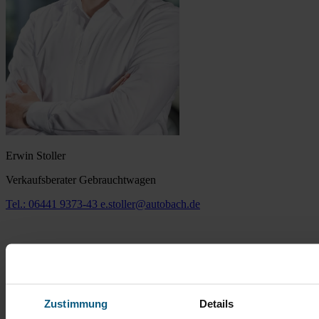
Erwin Stoller
Verkaufsberater Gebrauchtwagen
Tel.: 06441 9373-43
e.stoller@autobach.de
Zustimmung
Details