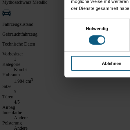
möglicherweise mit weiteren
Mythosschwarz Metallic
der Dienste gesammelt habe
Einwilligungsauswahl
Fahrzeugzustand
Notwendig
Gebrauchtfahrzeug
Technische Daten
Vorbesitzer
1
Ablehnen
Kategorie
Kombi
Hubraum
3
1.984 cm
Sitze
5
Türen
4/5
Airbag
Innenfarbe
Andere
Polsterung
Andere