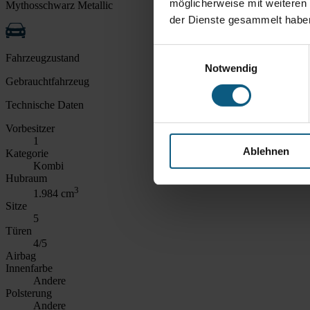
möglicherweise mit weiteren
Mythosschwarz Metallic
der Dienste gesammelt habe
Einwilligungsauswahl
Fahrzeugzustand
Notwendig
Gebrauchtfahrzeug
Technische Daten
Vorbesitzer
1
Ablehnen
Kategorie
Kombi
Hubraum
3
1.984 cm
Sitze
5
Türen
4/5
Airbag
Innenfarbe
Andere
Polsterung
Andere