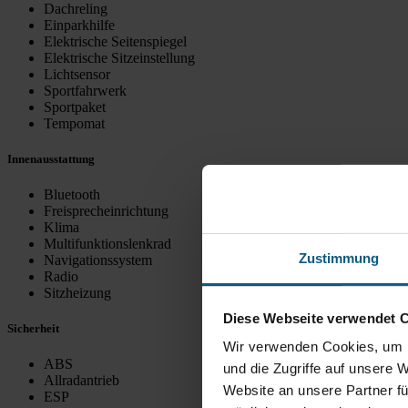
Dachreling
Einparkhilfe
Elektrische Seitenspiegel
Elektrische Sitzeinstellung
Lichtsensor
Sportfahrwerk
Sportpaket
Tempomat
Innenausstattung
Bluetooth
Freisprecheinrichtung
Klima
Multifunktionslenkrad
Zustimmung
Navigationssystem
Radio
Sitzheizung
Diese Webseite verwendet 
Sicherheit
Wir verwenden Cookies, um I
ABS
und die Zugriffe auf unsere 
Allradantrieb
Website an unsere Partner fü
ESP