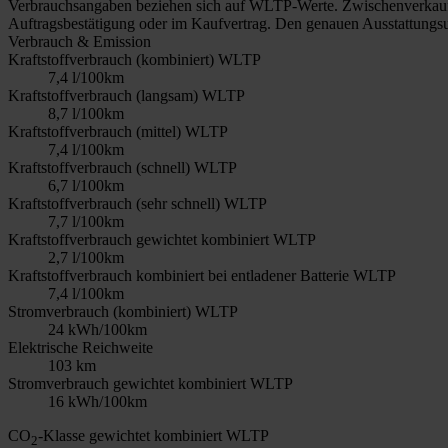
Verbrauchsangaben beziehen sich auf WLTP-Werte. Zwischenverkauf un
Auftragsbestätigung oder im Kaufvertrag. Den genauen Ausstattungsu
Verbrauch & Emission
Kraftstoffverbrauch (kombiniert) WLTP
7,4 l/100km
Kraftstoffverbrauch (langsam) WLTP
8,7 l/100km
Kraftstoffverbrauch (mittel) WLTP
7,4 l/100km
Kraftstoffverbrauch (schnell) WLTP
6,7 l/100km
Kraftstoffverbrauch (sehr schnell) WLTP
7,7 l/100km
Kraftstoffverbrauch gewichtet kombiniert WLTP
2,7 l/100km
Kraftstoffverbrauch kombiniert bei entladener Batterie WLTP
7,4 l/100km
Stromverbrauch (kombiniert) WLTP
24 kWh/100km
Elektrische Reichweite
103 km
Stromverbrauch gewichtet kombiniert WLTP
16 kWh/100km
CO
-Klasse gewichtet kombiniert WLTP
2