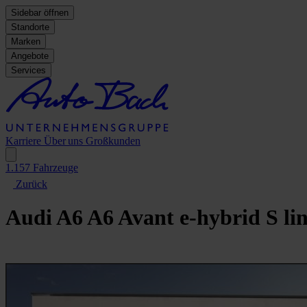
Sidebar öffnen
Standorte
Marken
Angebote
Services
Karriere
Über uns
Großkunden
1.157
Fahrzeuge
Zurück
Audi A6
A6 Avant e-hybrid S li