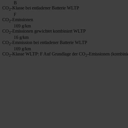
B
CO
-Klasse bei entladener Batterie WLTP
2
F
CO
-Emissionen
2
169 g/km
CO
-Emissionen gewichtet kombiniert WLTP
2
16 g/km
CO
-Emmission bei entladener Batterie WLTP
2
169 g/km
CO
-Klasse WLTP: F
Auf Grundlage der CO
-Emissionen (kombinie
2
2