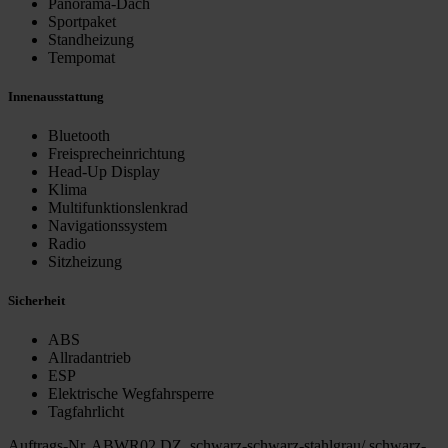
Panorama-Dach
Sportpaket
Standheizung
Tempomat
Innenausstattung
Bluetooth
Freisprecheinrichtung
Head-Up Display
Klima
Multifunktionslenkrad
Navigationssystem
Radio
Sitzheizung
Sicherheit
ABS
Allradantrieb
ESP
Elektrische Wegfahrsperre
Tagfahrlicht
Auftrags-Nr. ABWR02 DZ, schwarz-schwarz-stahlgrau/ schwarz-