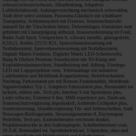
schwarz/schwarz/schwarz, Allradlenkung, Adaptives
Luftfederfahrwerk, Anhängevorrichtung mechanisch schwenkbar,
Audi drive select assistant, Panorama-Glasdach mit schaltbarer
Transparenz, Schienensystem mit Fixierset, Sonnenschutzrollo
manuell für die Türscheiben hinten, Dekoreinlagen Aluminium matt
gebürstet mit Linearprägung anthrazit, Insassenerkennung im Fond,
Räder Audi Sport, Vielspeichen-S, schwarz metallic, glanzgedreht,
8,5Jx21, Reifen 255/35 R21, Spurverlassenswarnung mit
Notfallassistent, Spurverlassenswarnung mit Notfallassistent,
Digitale Matrix-Funktion, Digitaler Matrix LED-Scheinwerfer,
Bang & Olufsen Premium Soundsystem mit 3D-Klang und
Kopfstützenlautsprechern, Standheizung und -lüftung, Einstiegs-
LED mit Logoprojektion vorn, Telefonablage mit induktiver
Ladefunktion und Mobilfunk-Koppelantenne, Betriebserlaubnis
Nachtrag, Parkassistent pro mit Remote-Funktionalität, Mobilfunk-
Signalverstärker Typ 1, Adaptiver Fahrassistent plus, Bremssättel rot
lackiert, edition one, Tech pro, Interieur S mit Sportsitzen plus,
Leder schwarz, Exterieur S line, MMI experience pro, Dashcam,
Sonnenschutzverglasung abgedunkelt, Ambiente-Lichtpaket plus,
Sondersteuerung, Akustikverglasung Tür- und Seitenscheiben, Audi
Neuwagen-Reifengarantie, Steuerungsnummer 8, Daytonagrau
Perleffekt, Tech pro, Endrohrblenden verchromt dunkel,
Projektionsleuchte in den Außenspiegeln, Scheibenbremsen vorn,
18 Zoll, Bremssättel rot, Sportlederlenkrad, 3-Speichen, oben und
unten abgeflacht mit Multifunktion und Schaltwippen,