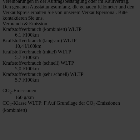
Vereinbarungen in der Auftragsbestätigung oder im Kaufvertrag.
Den genauen Ausstattungsumfang, die genauen Kilometer und den
Verkaufspreis erhalten Sie von unserem Verkaufspersonal. Bitte
kontaktieren Sie uns.
Verbrauch & Emission
Kraftstoffverbrauch (kombiniert) WLTP
6,1 l/100km
Kraftstoffverbrauch (langsam) WLTP
10,4 l/100km
Kraftstoffverbrauch (mittel) WLTP
5,7 l/100km
Kraftstoffverbrauch (schnell) WLTP
5,0 l/100km
Kraftstoffverbrauch (sehr schnell) WLTP
5,7 l/100km
CO
-Emissionen
2
160 g/km
CO
-Klasse WLTP: F
Auf Grundlage der CO
-Emissionen
2
2
(kombiniert)