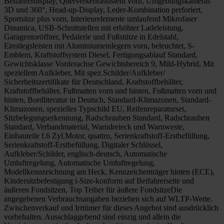
Beifahrerdisplay, Querverkehrassistent vorn, Umgebungskameras
3D und 360°, Head-up-Display, Leder-Kombination perforiert,
Sportsitze plus vorn, Interieurelemente umlaufend Mikrofaser
Dinamica, USB-Schnittstellen mit erhöhter Ladeleistung,
Garagentoröffner, Pedalerie und Fußstütze in Edelstahl,
Einstiegsleisten mit Aluminiumeinlegern vorn, beleuchtet, S-
Emblem, Kraftstoffsystem Diesel, Fertigungsablauf Standard,
Gewichtsklasse Vorderachse Gewichtsbereich 9, Mild-Hybrid, Mit
speziellem Aufkleber, Mit spez.Schilder/Aufkleber/
Sicherheitszertifikate für Deutschland, Kraftstoffbehälter,
Kraftstoffbehälter, Fußmatten vorn und hinten, Fußmatten vorn und
hinten, Bordliteratur in Deutsch, Standard-Klimazonen, Standard-
Klimazonen, spezielles Typschild EU, Reifenreparaturset,
Sitzbelegungserkennung, Radschrauben Standard, Radschrauben
Standard, Verbandmaterial, Warndreieck und Warnweste,
Einbauteile f.6 Zyl.Motor, quattro, Serienkraftstoff-Erstbefüllung,
Serienkraftstoff-Erstbefüllung, Digitaler Schlüssel,
Aufkleber/Schilder, englisch-deutsch, Automatische
Umluftregelung, Automatische Umluftregelung,
Modellkennzeichnung am Heck, Kennzeichenträger hinten (ECE),
Kindersitzbefestigung i-Size-konform auf Beifahrerseite und
äußeren Fondsitzen, Top Tether für äußere FondsitzeDie
angegebenen Verbrauchsangaben beziehen sich auf WLTP-Werte.
Zwischenverkauf und Irrtümer für dieses Angebot sind ausdrücklich
vorbehalten. Ausschlaggebend sind einzig und allein die