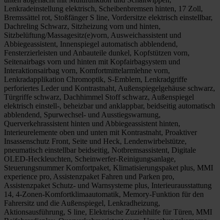
Lenkradeinstellung elektrisch, Scheibenbremsen hinten, 17 Zoll,
Bremssättel rot, Stoßfänger S line, Vordersitze elektrisch einstellbar,
Dachreling Schwarz, Sitzheizung vorn und hinten,
Sitzbelüftung/Massagesitz(e)vorn, Ausweichassistent und
Abbiegeassistent, Innenspiegel automatisch abblendend,
Fensterzierleisten und Anbauteile dunkel, Kopfstützen vorn,
Seitenairbags vorn und hinten mit Kopfairbagsystem und
Interaktionsairbag vorn, Komfortmittelarmlehne vorn,
Lenkradapplikation Chromoptik, S-Emblem, Lenkradgriffe
perforiertes Leder und Kontrastnaht, Außenspiegelgehäuse schwarz,
Türgriffe schwarz, Dachhimmel Stoff schwarz, Außenspiegel
elektrisch einstell-, beheizbar und anklappbar, beidseitig automatisch
abblendend, Spurwechsel- und Ausstiegswarnung,
Querverkehrassistent hinten und Abbiegeassistent hinten,
Interieurelemente oben und unten mit Kontrastnaht, Proaktiver
Insassenschutz Front, Seite und Heck, Lendenwirbelstütze,
pneumatisch einstellbar beidseitig, Notbremsassistent, Digitale
OLED-Heckleuchten, Scheinwerfer-Reinigungsanlage,
Steuerungsnummer Komfortpaket, Klimatisierungspaket plus, MMI
experience pro, Assistenzpaket Fahren und Parken pro,
Assistenzpaket Schutz- und Warnsysteme plus, Interieurausstattung
14, 4-Zonen-Komfortklimaautomatik, Memory-Funktion für den
Fahrersitz und die Außenspiegel, Lenkradheizung,
Aktionsausführung, S line, Elektrische Zuziehhilfe für Türen, MMI