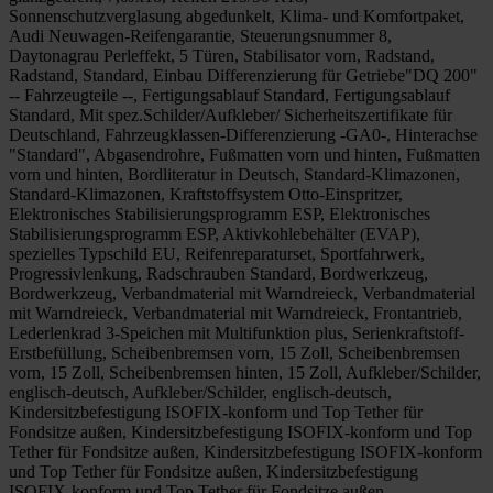
Sonnenschutzverglasung abgedunkelt, Klima- und Komfortpaket,
Audi Neuwagen-Reifengarantie, Steuerungsnummer 8,
Daytonagrau Perleffekt, 5 Türen, Stabilisator vorn, Radstand,
Radstand, Standard, Einbau Differenzierung für Getriebe"DQ 200"
-- Fahrzeugteile --, Fertigungsablauf Standard, Fertigungsablauf
Standard, Mit spez.Schilder/Aufkleber/ Sicherheitszertifikate für
Deutschland, Fahrzeugklassen-Differenzierung -GA0-, Hinterachse
"Standard", Abgasendrohre, Fußmatten vorn und hinten, Fußmatten
vorn und hinten, Bordliteratur in Deutsch, Standard-Klimazonen,
Standard-Klimazonen, Kraftstoffsystem Otto-Einspritzer,
Elektronisches Stabilisierungsprogramm ESP, Elektronisches
Stabilisierungsprogramm ESP, Aktivkohlebehälter (EVAP),
spezielles Typschild EU, Reifenreparaturset, Sportfahrwerk,
Progressivlenkung, Radschrauben Standard, Bordwerkzeug,
Bordwerkzeug, Verbandmaterial mit Warndreieck, Verbandmaterial
mit Warndreieck, Verbandmaterial mit Warndreieck, Frontantrieb,
Lederlenkrad 3-Speichen mit Multifunktion plus, Serienkraftstoff-
Erstbefüllung, Scheibenbremsen vorn, 15 Zoll, Scheibenbremsen
vorn, 15 Zoll, Scheibenbremsen hinten, 15 Zoll, Aufkleber/Schilder,
englisch-deutsch, Aufkleber/Schilder, englisch-deutsch,
Kindersitzbefestigung ISOFIX-konform und Top Tether für
Fondsitze außen, Kindersitzbefestigung ISOFIX-konform und Top
Tether für Fondsitze außen, Kindersitzbefestigung ISOFIX-konform
und Top Tether für Fondsitze außen, Kindersitzbefestigung
ISOFIX-konform und Top Tether für Fondsitze außen,