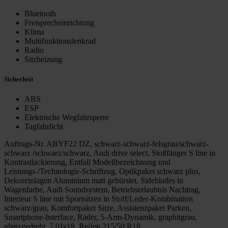
Bluetooth
Freisprecheinrichtung
Klima
Multifunktionslenkrad
Radio
Sitzheizung
Sicherheit
ABS
ESP
Elektrische Wegfahrsperre
Tagfahrlicht
Auftrags-Nr. ABYF22 DZ, schwarz-schwarz-felsgrau/schwarz-
schwarz /schwarz/schwarz, Audi drive select, Stoßfänger S line in
Kontrastlackierung, Entfall Modellbezeichnung und
Leistungs-/Technologie-Schriftzug, Optikpaket schwarz plus,
Dekoreinlagen Aluminium matt gebürstet, Sideblades in
Wagenfarbe, Audi Soundsystem, Betriebserlaubnis Nachtrag,
Interieur S line mit Sportsitzen in Stoff/Leder-Kombination
schwarz/grau, Komfortpaket Sitze, Assistenzpaket Parken,
Smartphone-Interface, Räder, 5-Arm-Dynamik, graphitgrau,
glanzgedreht, 7,0Jx18, Reifen 215/50 R18,