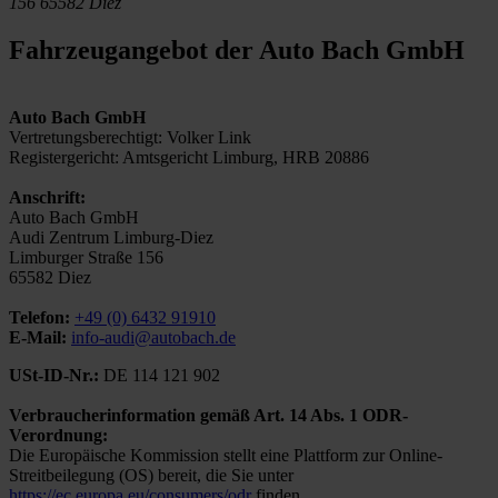
156
65582 Diez
Fahrzeugangebot der Auto Bach GmbH
Auto Bach GmbH
Vertretungsberechtigt: Volker Link
Registergericht: Amtsgericht Limburg, HRB 20886
Anschrift:
Auto Bach GmbH
Audi Zentrum Limburg-Diez
Limburger Straße 156
65582 Diez
Telefon:
+49 (0) 6432 91910
E-Mail:
info-audi@autobach.de
USt-ID-Nr.:
DE 114 121 902
Verbraucherinformation gemäß Art. 14 Abs. 1 ODR-
Verordnung:
Die Europäische Kommission stellt eine Plattform zur Online-
Streitbeilegung (OS) bereit, die Sie unter
https://ec.europa.eu/consumers/odr
finden.