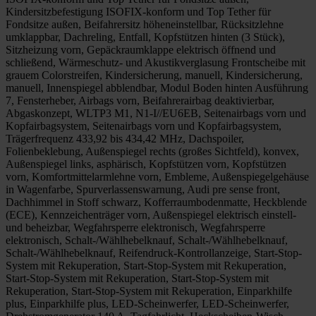
Kindersitzbefestigung ISOFIX-konform und Top Tether für
Fondsitze außen, Beifahrersitz höheneinstellbar, Rücksitzlehne
umklappbar, Dachreling, Entfall, Kopfstützen hinten (3 Stück),
Sitzheizung vorn, Gepäckraumklappe elektrisch öffnend und
schließend, Wärmeschutz- und Akustikverglasung Frontscheibe mit
grauem Colorstreifen, Kindersicherung, manuell, Kindersicherung,
manuell, Innenspiegel abblendbar, Modul Boden hinten Ausführung
7, Fensterheber, Airbags vorn, Beifahrerairbag deaktivierbar,
Abgaskonzept, WLTP3 M1, N1-I//EU6EB, Seitenairbags vorn und
Kopfairbagsystem, Seitenairbags vorn und Kopfairbagsystem,
Trägerfrequenz 433,92 bis 434,42 MHz, Dachspoiler,
Folienbeklebung, Außenspiegel rechts (großes Sichtfeld), konvex,
Außenspiegel links, asphärisch, Kopfstützen vorn, Kopfstützen
vorn, Komfortmittelarmlehne vorn, Embleme, Außenspiegelgehäuse
in Wagenfarbe, Spurverlassenswarnung, Audi pre sense front,
Dachhimmel in Stoff schwarz, Kofferraumbodenmatte, Heckblende
(ECE), Kennzeichenträger vorn, Außenspiegel elektrisch einstell-
und beheizbar, Wegfahrsperre elektronisch, Wegfahrsperre
elektronisch, Schalt-/Wählhebelknauf, Schalt-/Wählhebelknauf,
Schalt-/Wählhebelknauf, Reifendruck-Kontrollanzeige, Start-Stop-
System mit Rekuperation, Start-Stop-System mit Rekuperation,
Start-Stop-System mit Rekuperation, Start-Stop-System mit
Rekuperation, Start-Stop-System mit Rekuperation, Einparkhilfe
plus, Einparkhilfe plus, LED-Scheinwerfer, LED-Scheinwerfer,