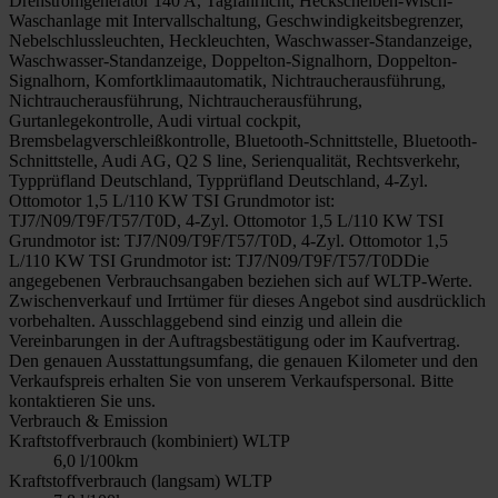
Drehstromgenerator 140 A, Tagfahrlicht, Heckscheiben-Wisch-
Waschanlage mit Intervallschaltung, Geschwindigkeitsbegrenzer,
Nebelschlussleuchten, Heckleuchten, Waschwasser-Standanzeige,
Waschwasser-Standanzeige, Doppelton-Signalhorn, Doppelton-
Signalhorn, Komfortklimaautomatik, Nichtraucherausführung,
Nichtraucherausführung, Nichtraucherausführung,
Gurtanlegekontrolle, Audi virtual cockpit,
Bremsbelagverschleißkontrolle, Bluetooth-Schnittstelle, Bluetooth-
Schnittstelle, Audi AG, Q2 S line, Serienqualität, Rechtsverkehr,
Typprüfland Deutschland, Typprüfland Deutschland, 4-Zyl.
Ottomotor 1,5 L/110 KW TSI Grundmotor ist:
TJ7/N09/T9F/T57/T0D, 4-Zyl. Ottomotor 1,5 L/110 KW TSI
Grundmotor ist: TJ7/N09/T9F/T57/T0D, 4-Zyl. Ottomotor 1,5
L/110 KW TSI Grundmotor ist: TJ7/N09/T9F/T57/T0DDie
angegebenen Verbrauchsangaben beziehen sich auf WLTP-Werte.
Zwischenverkauf und Irrtümer für dieses Angebot sind ausdrücklich
vorbehalten. Ausschlaggebend sind einzig und allein die
Vereinbarungen in der Auftragsbestätigung oder im Kaufvertrag.
Den genauen Ausstattungsumfang, die genauen Kilometer und den
Verkaufspreis erhalten Sie von unserem Verkaufspersonal. Bitte
kontaktieren Sie uns.
Verbrauch & Emission
Kraftstoffverbrauch (kombiniert) WLTP
6,0 l/100km
Kraftstoffverbrauch (langsam) WLTP