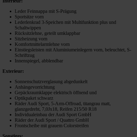
Interieur:
Leder Feinnappa mit S-Prägung
Sportsitze vorn
Lederlenkrad 3-Speichen mit Multifunktion plus und
Schaltwippen
Rücksitzlehne, geteilt umklappbar
Sitzheizung vorn
Komfortmittelarmlehne vorn
Einstiegsleisten mit Aluminiumeinlegern vorn, beleuchtet, S-
Schriftzug
Innenspiegel, abblendbar
Exterieur:
Sonnenschutzverglasung abgedunkelt
Anhängevorrichtung
Gepäckraumklappe elektrisch öffnend und
Optikpaket schwarz
Räder Audi Sport, 5-Arm-Offroad, titangrau matt,
glanzgedreht, 7,0Jx18, Reifen 215/50 R18
Individualeinbau der Audi Sport GmbH
Räder der Audi Sport / Quattro GmbH
Frontscheibe mit grauem Colorstreifen
Sonstiges: