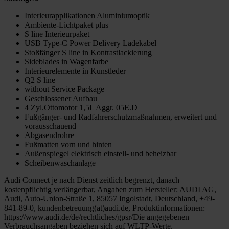
Interieurapplikationen Aluminiumoptik
Ambiente-Lichtpaket plus
S line Interieurpaket
USB Type-C Power Delivery Ladekabel
Stoßfänger S line in Kontrastlackierung
Sideblades in Wagenfarbe
Interieurelemente in Kunstleder
Q2 S line
without Service Package
Geschlossener Aufbau
4 Zyl.Ottomotor 1,5L Aggr. 05E.D
Fußgänger- und Radfahrerschutzmaßnahmen, erweitert und
vorausschauend
Abgasendrohre
Fußmatten vorn und hinten
Außenspiegel elektrisch einstell- und beheizbar
Scheibenwaschanlage
Audi Connect je nach Dienst zeitlich begrenzt, danach
kostenpflichtig verlängerbar, Angaben zum Hersteller: AUDI AG,
Audi, Auto-Union-Straße 1, 85057 Ingolstadt, Deutschland, +49-
841-89-0, kundenbetreuung(at)audi.de, Produktinformationen:
https://www.audi.de/de/rechtliches/gpsr/Die angegebenen
Verbrauchsangaben beziehen sich auf WLTP-Werte.