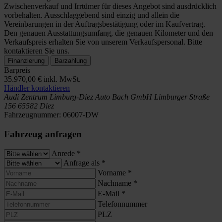
Zwischenverkauf und Irrtümer für dieses Angebot sind ausdrücklich
vorbehalten. Ausschlaggebend sind einzig und allein die
Vereinbarungen in der Auftragsbestätigung oder im Kaufvertrag.
Den genauen Ausstattungsumfang, die genauen Kilometer und den
Verkaufspreis erhalten Sie von unserem Verkaufspersonal. Bitte
kontaktieren Sie uns.
Finanzierung
Barzahlung
Barpreis
35.970,00 €
inkl. MwSt.
Händler kontaktieren
Audi Zentrum Limburg-Diez
Auto Bach GmbH
Limburger Straße
156
65582 Diez
Fahrzeugnummer:
06007-DW
Fahrzeug anfragen
Anrede
*
Anfrage als
*
Vorname
*
Nachname
*
E-Mail
*
Telefonnummer
PLZ