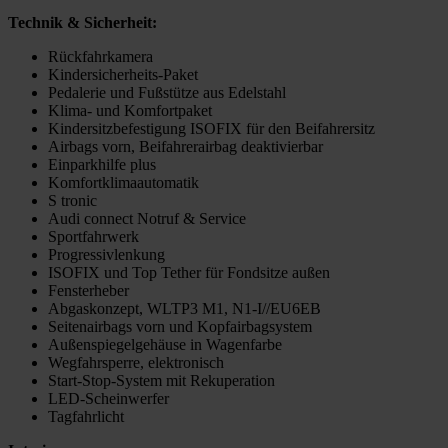
Technik & Sicherheit:
Rückfahrkamera
Kindersicherheits-Paket
Pedalerie und Fußstütze aus Edelstahl
Klima- und Komfortpaket
Kindersitzbefestigung ISOFIX für den Beifahrersitz
Airbags vorn, Beifahrerairbag deaktivierbar
Einparkhilfe plus
Komfortklimaautomatik
S tronic
Audi connect Notruf & Service
Sportfahrwerk
Progressivlenkung
ISOFIX und Top Tether für Fondsitze außen
Fensterheber
Abgaskonzept, WLTP3 M1, N1-I//EU6EB
Seitenairbags vorn und Kopfairbagsystem
Außenspiegelgehäuse in Wagenfarbe
Wegfahrsperre, elektronisch
Start-Stop-System mit Rekuperation
LED-Scheinwerfer
Tagfahrlicht