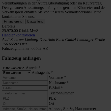
Vereinbarungen in der Auftragsbestätigung oder im Kaufvertrag.
Den genauen Ausstattungsumfang, die genauen Kilometer und den
Verkaufspreis erhalten Sie von unserem Verkaufspersonal. Bitte
kontaktieren Sie uns.
Finanzierung
Barzahlung
Barpreis
25.970,00 €
inkl. MwSt.
Händler kontaktieren
Audi Zentrum Limburg-Diez
Auto Bach GmbH
Limburger Straße
156
65582 Diez
Fahrzeugnummer:
06562-AZ
Fahrzeug anfragen
Anrede
*
Anfrage als
*
Vorname
*
Nachname
*
E-Mail
*
Telefonnummer
PLZ
Ort
Adresse, Straße, Hausnummer