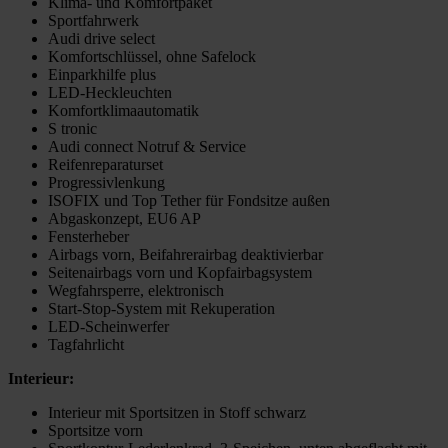
Klima- und Komfortpaket
Sportfahrwerk
Audi drive select
Komfortschlüssel, ohne Safelock
Einparkhilfe plus
LED-Heckleuchten
Komfortklimaautomatik
S tronic
Audi connect Notruf & Service
Reifenreparaturset
Progressivlenkung
ISOFIX und Top Tether für Fondsitze außen
Abgaskonzept, EU6 AP
Fensterheber
Airbags vorn, Beifahrerairbag deaktivierbar
Seitenairbags vorn und Kopfairbagsystem
Wegfahrsperre, elektronisch
Start-Stop-System mit Rekuperation
LED-Scheinwerfer
Tagfahrlicht
Interieur:
Interieur mit Sportsitzen in Stoff schwarz
Sportsitze vorn