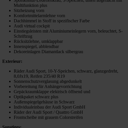
Sportkontur-Lederlenkrad, 3-Speichen, unten abgeflacht mit
Multifunktion plus
Sitzheizung vorn
Komfortmittelarmlehne vorn
Dachhimmel in Stoff in spezifischer Farbe
Audi virtual cockpit
Einstiegsleisten mit Aluminiumeinlegern vorn, beleuchtet, S-
Schriftzug
Rücksitzlehne, umklappbar
Innenspiegel, abblendbar
Dekoreinlagen Diamantlack silbergrau
Exterieur:
Räder Audi Sport, 10-Y-Speichen, schwarz, glanzgedreht,
8,0Jx19, Reifen 235/40 R19
Sonnenschutzverglasung abgedunkelt
Vorbereitung für Anhängevorrichtung
Gepäckraumklappe elektrisch öffnend und
Optikpaket schwarz plus
Außenspiegelgehäuse in Schwarz
Individualeinbau der Audi Sport GmbH
Räder der Audi Sport / Quattro GmbH
Frontscheibe mit grauem Colorstreifen
Sonstiges: