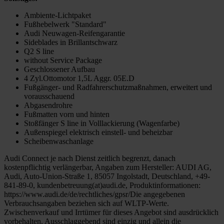
Ambiente-Lichtpaket
Fußhebelwerk "Standard"
Audi Neuwagen-Reifengarantie
Sideblades in Brillantschwarz
Q2 S line
without Service Package
Geschlossener Aufbau
4 Zyl.Ottomotor 1,5L Aggr. 05E.D
Fußgänger- und Radfahrerschutzmaßnahmen, erweitert und
vorausschauend
Abgasendrohre
Fußmatten vorn und hinten
Stoßfänger S line in Volllackierung (Wagenfarbe)
Außenspiegel elektrisch einstell- und beheizbar
Scheibenwaschanlage
Audi Connect je nach Dienst zeitlich begrenzt, danach
kostenpflichtig verlängerbar, Angaben zum Hersteller: AUDI AG,
Audi, Auto-Union-Straße 1, 85057 Ingolstadt, Deutschland, +49-
841-89-0, kundenbetreuung(at)audi.de, Produktinformationen:
https://www.audi.de/de/rechtliches/gpsr/Die angegebenen
Verbrauchsangaben beziehen sich auf WLTP-Werte.
Zwischenverkauf und Irrtümer für dieses Angebot sind ausdrücklich
vorbehalten. Ausschlaggebend sind einzig und allein die