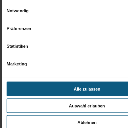
Daniel Hantke
Einwilligungsauswahl
Notwendig
Verkaufsberater Gebrauchtwagen
Tel.: 06441 9373-35
d.hantke@autobach.de
Präferenzen
Statistiken
Marketing
Alle zulassen
Auswahl erlauben
Ablehnen