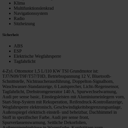
Klima
Multifunktionslenkrad
Navigationssystem
Radio
Sitzheizung
Sicherheit
ABS
ESP
Elektrische Wegfahrsperre
Tagfahrlicht
4-Zyl. Ottomotor 1,5 L/110 KW TSI Grundmotor ist:
TJ7/N09/T9F/T57/T0D, Betriebsspannung 12 V, Bluetooth-
Schnittstelle, Nichtraucherausführung, Doppelton-Signalhorn,
Waschwasser-Standanzeige, 6 Lautsprecher, Licht-/Regensensor,
Tagfahrlicht, Drehstromgenerator 140 A, Spurwechselwarnung,
Audi pre sense basic, Einstiegsleisten mit Aluminiumeinlegern vorn,
Start-Stop-System mit Rekuperation, Reifendruck-Kontrollanzeige,
Wegfahrsperre elektronisch, Geschwindigkeitsbegrenzungsanlage,
Außenspiegel elektrisch einstell- und beheizbar, Dachhimmel in
Stoff in spezifischer Farbe, Audi pre sense front,
Spurverlassenswarnung, Seitliche Dekorfolien,
Außenspiegelgehäuse in Wagenfarbe, Kopfstützen vorn,