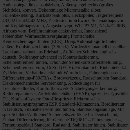
Außenspiegel links, asphärisch, Außenspiegel rechts (großes
Sichtfeld), konvex, Dekoreinlage Micrometallic silber,
Folienbeklebung, Rücksitzbank plus, Heckspoiler, Trägerfrequenz
433,92 bis 434,42 MHz, Zierleisten in Schwarz, Seitenairbags vorn
und Kopfairbagsystem, Abgaskonzept, WLTP3 M1, N1-I//EU6EB,
Airbags vorn, Beifahrerairbag deaktivierbar, Innenspiegel
abblendbar, Wärmeschutzverglasung Frontscheibe,
Kennzeichenträger hinten (ECE), Dreip.Automatikgurte hinten
außen, Kopfstützen hinten (3 Stück), Vordersitze manuell einstellbar,
Ladekantenschutz aus Edelstahl, Aufkleber/Schilder, englisch-
deutsch, Stoßfänger advanced in Kontrastlackierung,
Scheibenbremsen hinten, Erhöh.der Serienkraftstofferstbefüllung,
Scheibenbremsen vorn, 16 Zoll (ECE), Frontantrieb, Einbauteile f.4
Zyl.Motore, Verbandmaterial mit Warndreieck, Fahrzeugklassen-
Differenzierung-F30/F3A-, Bordwerkzeug, Radschrauben Standard,
Elektromechanische Servolenkung, Abdeckungen für
Leichtmetallräder, Komfortfahrwerk, Sitzbelegungserkennung,
Reifenreparaturset, Aktivkohlebehälter (EVAP), spezielles Typschild
EU, Kraftstoffsystem Otto-Einspritzer, Elektronisches
Stabilisierungsprogramm ESP, Standard-Klimazonen, Bordliteratur
in Deutsch, Fußmatten vorn und hinten, Standardabgasanlage, Mit
spez.Schilder/Aufkleber/ Sicherheitszertifikate für Deutschland,
Einbau Differenzierung für Getriebe"DQ381" -- Fahrzeugteile --,
Fertigungsablauf Standard, Radstand, Stabilisator hinten, Stabilisator