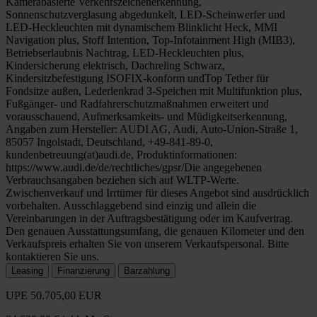
Kamerabasierte Verkehrszeichenerkennung,
Sonnenschutzverglasung abgedunkelt, LED-Scheinwerfer und
LED-Heckleuchten mit dynamischem Blinklicht Heck, MMI
Navigation plus, Stoff Intention, Top-Infotainment High (MIB3),
Betriebserlaubnis Nachtrag, LED-Heckleuchten plus,
Kindersicherung elektrisch, Dachreling Schwarz,
Kindersitzbefestigung ISOFIX-konform undTop Tether für
Fondsitze außen, Lederlenkrad 3-Speichen mit Multifunktion plus,
Fußgänger- und Radfahrerschutzmaßnahmen erweitert und
vorausschauend, Aufmerksamkeits- und Müdigkeitserkennung,
Angaben zum Hersteller: AUDI AG, Audi, Auto-Union-Straße 1,
85057 Ingolstadt, Deutschland, +49-841-89-0,
kundenbetreuung(at)audi.de, Produktinformationen:
https://www.audi.de/de/rechtliches/gpsr/Die angegebenen
Verbrauchsangaben beziehen sich auf WLTP-Werte.
Zwischenverkauf und Irrtümer für dieses Angebot sind ausdrücklich
vorbehalten. Ausschlaggebend sind einzig und allein die
Vereinbarungen in der Auftragsbestätigung oder im Kaufvertrag.
Den genauen Ausstattungsumfang, die genauen Kilometer und den
Verkaufspreis erhalten Sie von unserem Verkaufspersonal. Bitte
kontaktieren Sie uns.
Leasing
Finanzierung
Barzahlung
UPE
50.705,00 EUR