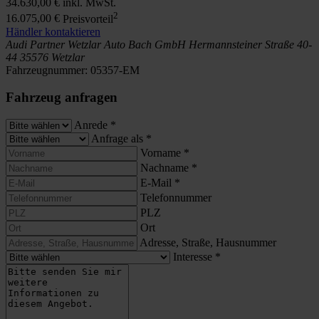
34.630,00 €
inkl. MwSt.
2
16.075,00 €
Preisvorteil
Händler kontaktieren
Audi Partner Wetzlar
Auto Bach GmbH
Hermannsteiner Straße 40-
44
35576 Wetzlar
Fahrzeugnummer:
05357-EM
Fahrzeug anfragen
Anrede
*
Anfrage als
*
Vorname
*
Nachname
*
E-Mail
*
Telefonnummer
PLZ
Ort
Adresse, Straße, Hausnummer
Interesse
*