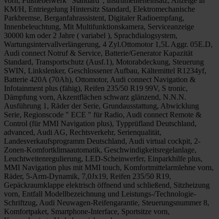
vorn, Fußhebelwerk "Standard", Instrumenteneinsatz, Anzeige in
KM/H, Entriegelung Hintersitz Standard, Elektromechanische
Parkbremse, Berganfahrassistent, Digitaler Radioempfang,
Innenbeleuchtung, Mit Multifunktionskamera, Serviceanzeige
30000 km oder 2 Jahre ( variabel ), Sprachdialogsystem,
Wartungsintervallverlängerung, 4 Zyl.Ottomotor 1,5L Aggr. 05E.D,
Audi connect Notruf & Service, Batterie/Generator Kapazität
Standard, Transportschutz (Ausf.1), Motorabdeckung, Steuerung
SWIN, Linkslenker, Geschlossener Aufbau, Kältemittel R1234yf,
Batterie 420A (70Ah), Ottomotor, Audi connect Navigation &
Infotainment plus (fähig), Reifen 235/50 R19 99V, S tronic,
Dämpfung vorn, Akzentflächen schwarz glänzend, N.N.N.
Ausführung 1, Räder der Serie, Grundausstattung, Abwicklung
Serie, Regionscode " ECE " für Radio, Audi connect Remote &
Control (für MMI Navigation plus), Typprüfland Deutschland,
advanced, Audi AG, Rechtsverkehr, Serienqualität,
Landesverkaufsprogramm Deutschland, Audi virtual cockpit, 2-
Zonen-Komfortklimaautomatik, Geschwindigkeitsregelanlage,
Leuchtweitenregulierung, LED-Scheinwerfer, Einparkhilfe plus,
MMI Navigation plus mit MMI touch, Komfortmittelarmlehne vorn,
Räder, 5-Arm-Dynamik, 7,0Jx19, Reifen 235/50 R19,
Gepäckraumklappe elektrisch öffnend und schließend, Sitzheizung
vorn, Entfall Modellbezeichnung und Leistungs-/Technologie-
Schriftzug, Audi Neuwagen-Reifengarantie, Steuerungsnummer 8,
Komfortpaket, Smartphone-Interface, Sportsitze vorn,