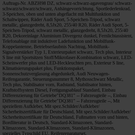
Auftrags-Nr. ABZH98 DZ, schwarz-schwarz-agavengrau/ schwarz-
schwarz/schwarz/schwarz, Anhängevorrichtung, Sportlederlenkrad,
3-Speichen, oben und unten abgeflacht mit Multifunktion und
Schaltwippen, Räder Audi Sport, 5-Speichen-Tripod, schwarz
metallic, glanzgedreht, 8,5Jx20, 255/40 R20, Räder Audi Sport, 5-
Speichen-Tripod, schwarz metallic, glanzgedreht, 8,5Jx20, 255/40
R20, Dekoreinlage Aluminium Divergenz dunkel, Fernlichtassistent,
Telefonablage mit induktiver Ladefunktion und Mobilfunk-
Koppelantenne, Betriebserlaubnis Nachtrag, Mobilfunk-
Signalverstärker Typ 1, Exterieurpaket schwarz, Tech plus, Interieur
S line mit Sportsitzen Stoff/Mikrofaser-Kombination schwarz, LED-
Scheinwerfer plus und LED-Heckleuchten pro, Exterieur S line,
Klimatisierungspaket plus, Funktionspaket,
Sonnenschutzverglasung abgedunkelt, Audi Neuwagen-
Reifengarantie, Steuerungsnummer 8, Mythosschwarz Metallic,
Tech plus, Stabilisator vorn, Radstand, Stabilisator hinten,
Kraftstoffsystem Diesel, Fertigungsablauf Standard, Einbau
Differenzierung für Getriebe"DQ381" -- Fahrzeugteile --, Einbau
Differenzierung für Getriebe"DQ381" -- Fahrzeugteile --, Mit
speziellem Aufkleber, Mit spez.Schilder/Aufkleber/
Sicherheitszertifikate für Deutschland, Mit spez.Schilder/Aufkleber/
Sicherheitszertifikate für Deutschland, Fußmatten vorn und hinten,
Bordliteratur in Deutsch, Standard-Klimazonen, Standard-
Klimazonen, Standard-Klimazonen, Standard-Klimazonen,
spezielles Typschild EU, Reifenreparaturset,