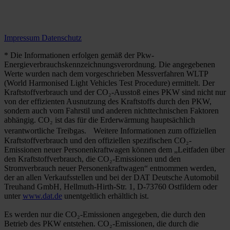
Impressum
Datenschutz
* Die Informationen erfolgen gemäß der Pkw-
Energieverbrauchskennzeichnungsverordnung. Die angegebenen
Werte wurden nach dem vorgeschrieben Messverfahren WLTP
(World Harmonised Light Vehicles Test Procedure) ermittelt. Der
Kraftstoffverbrauch und der CO₂-Ausstoß eines PKW sind nicht nur
von der effizienten Ausnutzung des Kraftstoffs durch den PKW,
sondern auch vom Fahrstil und anderen nichttechnischen Faktoren
abhängig. CO₂ ist das für die Erderwärmung hauptsächlich
verantwortliche Treibgas. Weitere Informationen zum offiziellen
Kraftstoffverbrauch und den offiziellen spezifischen CO₂-
Emissionen neuer Personenkraftwagen können dem „Leitfaden über
den Kraftstoffverbrauch, die CO₂-Emissionen und den
Stromverbrauch neuer Personenkraftwagen“ entnommen werden,
der an allen Verkaufsstellen und bei der DAT Deutsche Automobil
Treuhand GmbH, Hellmuth-Hirth-Str. 1, D-73760 Ostfildern oder
unter
www.dat.de
unentgeltlich erhältlich ist.
Es werden nur die CO₂-Emissionen angegeben, die durch den
Betrieb des PKW entstehen. CO₂-Emissionen, die durch die