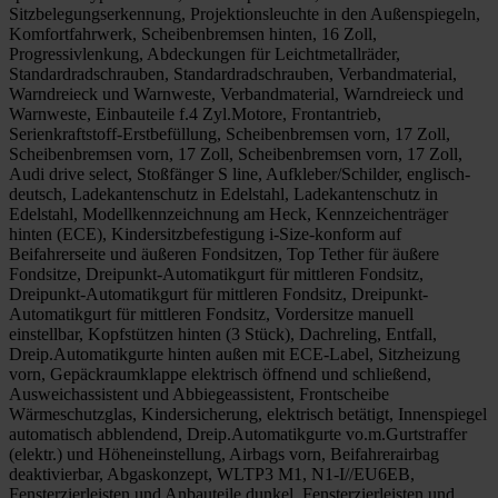
Sitzbelegungserkennung, Projektionsleuchte in den Außenspiegeln,
Komfortfahrwerk, Scheibenbremsen hinten, 16 Zoll,
Progressivlenkung, Abdeckungen für Leichtmetallräder,
Standardradschrauben, Standardradschrauben, Verbandmaterial,
Warndreieck und Warnweste, Verbandmaterial, Warndreieck und
Warnweste, Einbauteile f.4 Zyl.Motore, Frontantrieb,
Serienkraftstoff-Erstbefüllung, Scheibenbremsen vorn, 17 Zoll,
Scheibenbremsen vorn, 17 Zoll, Scheibenbremsen vorn, 17 Zoll,
Audi drive select, Stoßfänger S line, Aufkleber/Schilder, englisch-
deutsch, Ladekantenschutz in Edelstahl, Ladekantenschutz in
Edelstahl, Modellkennzeichnung am Heck, Kennzeichenträger
hinten (ECE), Kindersitzbefestigung i-Size-konform auf
Beifahrerseite und äußeren Fondsitzen, Top Tether für äußere
Fondsitze, Dreipunkt-Automatikgurt für mittleren Fondsitz,
Dreipunkt-Automatikgurt für mittleren Fondsitz, Dreipunkt-
Automatikgurt für mittleren Fondsitz, Vordersitze manuell
einstellbar, Kopfstützen hinten (3 Stück), Dachreling, Entfall,
Dreip.Automatikgurte hinten außen mit ECE-Label, Sitzheizung
vorn, Gepäckraumklappe elektrisch öffnend und schließend,
Ausweichassistent und Abbiegeassistent, Frontscheibe
Wärmeschutzglas, Kindersicherung, elektrisch betätigt, Innenspiegel
automatisch abblendend, Dreip.Automatikgurte vo.m.Gurtstraffer
(elektr.) und Höheneinstellung, Airbags vorn, Beifahrerairbag
deaktivierbar, Abgaskonzept, WLTP3 M1, N1-I//EU6EB,
Fensterzierleisten und Anbauteile dunkel, Fensterzierleisten und