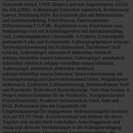
Anbauteile dunkel, UWB fähiges Land und Trägerfrequenz 433,92
bis 434,42Mhz, Außenspiegel Fahrerseite asphärisch, Beifahrerseite
konvex, Beklebung RdW, Rücksitzbank plus mit Mittelarmlehne
und Getränkehalterung, Fond-Hinweis, Fahrzeugklassen-
Differenzierung-F31/F3B-, Kopfstützen vorn, Kopfstützen vorn,
Seitenairbags vorn mit Kopfairbagsystem und Interaktionsairbag
vorn, Lenkradapplikation Chromoptik, S-Emblem, Lenkradgriffe
perforiertes Leder und Kontrastnaht, Außenspiegelgehäuse schwarz,
Spurverlassenswarnung mit Notfallassistent, Dachhimmel Stoff
schwarz, Außenspiegel, automatisch abblendbar elektrisch
anklapp-/einstellbar separat beheizbar, Außenspiegel, automatisch
abblendbar elektrisch anklapp-/einstellbar separat beheizbar,
Außenspiegel, automatisch abblendbar elektrisch
anklapp-/einstellbar separat beheizbar, Spurwechselwarnung mit
Ausstiegswarnung und Querverkehrassistent hinten, Wegfahrsperre
elektronisch, Elektrische Luftzusatzheizung, Interieurelemente Stoff
und Kunstleder, Reifendruck-Kontrollanzeige, Start-Stop-System, 4-
Wege-Lendenwirbelstütze für die Vordersitze, Navigationssystem
(OneInfotainment), Proaktiver Insassenschutz Front, Seite und
Heck, Parkassistent plus mit Einparkhilfe mit
UmgebungsanzeigeDie angegebenen Verbrauchsangaben beziehen
sich auf WLTP-Werte. Zwischenverkauf und Irrtümer für dieses
Angebot sind ausdrücklich vorbehalten. Ausschlaggebend sind
einzig und allein die Vereinbarungen in der Auftragsbestätigung
oder im Kaufvertrag. Den genauen Ausstattungsumfang, die