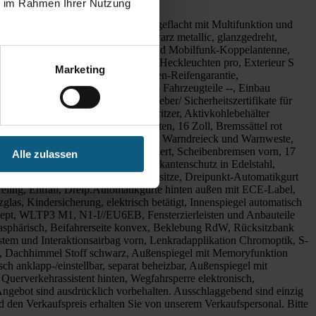
ie im Rahmen Ihrer Nutzung
n, lederfrei, oben und unten abgeflacht mit Multifunktion und
di Sport, 5-Speichen-Tripod, schwarz metallic, glanzgedreht,
ablage mit induktiver Ladefunktion und Mobilfunk-Koppelantenne,
arz, LED-Scheinwerfer plus und LED-Heckleuchten pro, Exterieur S
Marketing
rglasung abgedunkelt, Audi Neuwagen-Reifengarantie,
ferenzierung für Getriebe"DQ381" -- Fahrzeugteile --, Einbau
utschland, Mit spez.Schilder/Aufkleber/ Sicherheitszertifikate für
tzer, Kraftstoffsystem Otto-Einspritzer, Aktivkohlebehälter
ferregelung, Scheibenbremsen hinten, 16 Zoll, Bremssättel rot
ieck und Warnweste, Verbandmaterial, Warndreieck und Warnweste,
n vorn, 17 Zoll, Bremssättel rot lackiert, Scheibenbremsen vorn, 17
Alle zulassen
 Ladekantenschutz in Edelstahl, Ladekantenschutz in Edelstahl,
sitzen, Top Tether für äußere Fondsitze, Dreipunkt-Automatikgurt
chreling, Entfall, Dreip.Automatikgurte hinten außen mit ECE-Label,
as, Kindersicherung, elektrisch betätigt, Innenspiegel automatisch
onzept, WLTP3 M1, N1-I//EU6EB, Fensterzierleisten und Anbauteile
 asphärisch, Beifahrerseite konvex, Beklebung RdW, Rücksitzbank
tem und Interaktionsairbag vorn, Lenkradapplikation Chromoptik, S-
ent, Dachhimmel Stoff schwarz, Außenspiegel mit Memoryfunktion
ch anklapp-/einstellbar, separat beheizbar, Außenspiegel mit
Querverkehrassistent hinten, Wegfahrsperre elektronisch,
gebot sind ausdrücklich vorbehalten. Ausschlaggebend sind einzig
 den Verkaufspreis erhalten Sie von unserem Verkaufspersonal. Bitte