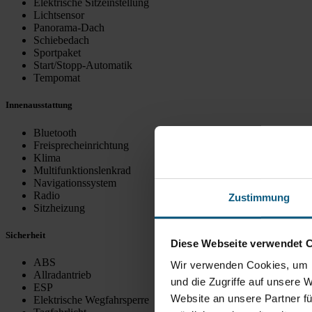
Elektrische Sitzeinstellung
Lichtsensor
Panorama-Dach
Schiebedach
Sportpaket
Start/Stopp-Automatik
Tempomat
Innenausstattung
Bluetooth
Freisprecheinrichtung
Klima
Multifunktionslenkrad
Navigationssystem
Radio
Zustimmung
Sitzheizung
Sicherheit
Diese Webseite verwendet 
ABS
Wir verwenden Cookies, um I
Allradantrieb
und die Zugriffe auf unsere 
ESP
Website an unsere Partner fü
Elektrische Wegfahrsperre