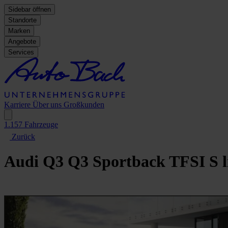
Sidebar öffnen
Standorte
Marken
Angebote
Services
Karriere
Über uns
Großkunden
1.157
Fahrzeuge
Zurück
Audi Q3
Q3 Sportback TFSI S l