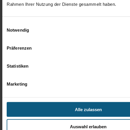
Rahmen Ihrer Nutzung der Dienste gesammelt haben.
Einwilligungsauswahl
Daniel Hantke
Notwendig
Verkaufsberater Gebrauchtwagen
Präferenzen
Tel.: 06441 9373-35
d.hantke@autobach.de
Statistiken
Marketing
Alle zulassen
Auswahl erlauben