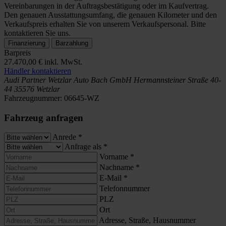
Vereinbarungen in der Auftragsbestätigung oder im Kaufvertrag.
Den genauen Ausstattungsumfang, die genauen Kilometer und den
Verkaufspreis erhalten Sie von unserem Verkaufspersonal. Bitte
kontaktieren Sie uns.
Finanzierung
Barzahlung
Barpreis
27.470,00 €
inkl. MwSt.
Händler kontaktieren
Audi Partner Wetzlar
Auto Bach GmbH
Hermannsteiner Straße 40-
44
35576 Wetzlar
Fahrzeugnummer:
06645-WZ
Fahrzeug anfragen
Anrede
*
Anfrage als
*
Vorname
*
Nachname
*
E-Mail
*
Telefonnummer
PLZ
Ort
Adresse, Straße, Hausnummer