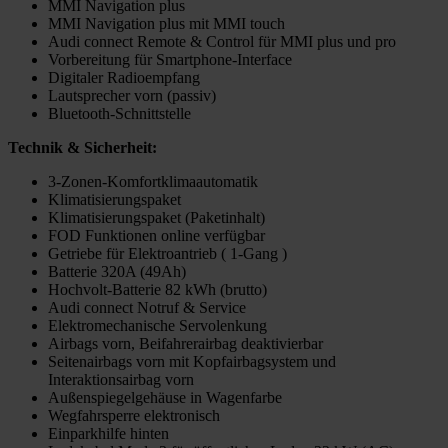
MMI Navigation plus
MMI Navigation plus mit MMI touch
Audi connect Remote & Control für MMI plus und pro
Vorbereitung für Smartphone-Interface
Digitaler Radioempfang
Lautsprecher vorn (passiv)
Bluetooth-Schnittstelle
Technik & Sicherheit:
3-Zonen-Komfortklimaautomatik
Klimatisierungspaket
Klimatisierungspaket (Paketinhalt)
FOD Funktionen online verfügbar
Getriebe für Elektroantrieb ( 1-Gang )
Batterie 320A (49Ah)
Hochvolt-Batterie 82 kWh (brutto)
Audi connect Notruf & Service
Elektromechanische Servolenkung
Airbags vorn, Beifahrerairbag deaktivierbar
Seitenairbags vorn mit Kopfairbagsystem und
Interaktionsairbag vorn
Außenspiegelgehäuse in Wagenfarbe
Wegfahrsperre elektronisch
Einparkhilfe hinten