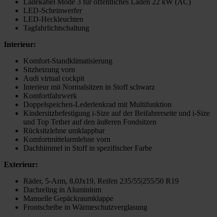
Ladekabel Mode 3 für öffentliches Laden 22 kW (AC)
LED-Scheinwerfer
LED-Heckleuchten
Tagfahrlichtschaltung
Interieur:
Komfort-Standklimatisierung
Sitzheizung vorn
Audi virtual cockpit
Interieur mit Normalsitzen in Stoff schwarz
Komfortfahrwerk
Doppelspeichen-Lederlenkrad mit Multifunktion
Kindersitzbefestigung i-Size auf der Beifahrerseite und i-Size
und Top Tether auf den äußeren Fondsitzen
Rücksitzlehne umklappbar
Komfortmittelarmlehne vorn
Dachhimmel in Stoff in spezifischer Farbe
Exterieur:
Räder, 5-Arm, 8,0Jx19, Reifen 235/55|255/50 R19
Dachreling in Aluminium
Manuelle Gepäckraumklappe
Frontscheibe in Wärmeschutzverglasung