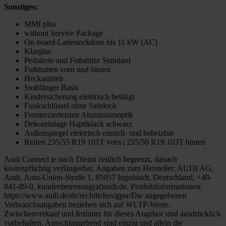
Sonstiges:
MMI plus
without Service Package
On-board-Ladesteckdose bis 11 kW (AC)
Klarglas
Pedalerie und Fußstütze Standard
Fußmatten vorn und hinten
Heckantrieb
Stoßfänger Basis
Kindersicherung elektrisch betätigt
Funkschlüssel ohne Safelock
Fensterzierleisten Aluminiumoptik
Dekoreinlage Haptiklack schwarz
Außenspiegel elektrisch einstell- und beheizbar
Reifen 235/55 R19 101T vorn | 255/50 R19 103T hinten
Audi Connect je nach Dienst zeitlich begrenzt, danach
kostenpflichtig verlängerbar, Angaben zum Hersteller: AUDI AG,
Audi, Auto-Union-Straße 1, 85057 Ingolstadt, Deutschland, +49-
841-89-0, kundenbetreuung(at)audi.de, Produktinformationen:
https://www.audi.de/de/rechtliches/gpsr/Die angegebenen
Verbrauchsangaben beziehen sich auf WLTP-Werte.
Zwischenverkauf und Irrtümer für dieses Angebot sind ausdrücklich
vorbehalten. Ausschlaggebend sind einzig und allein die