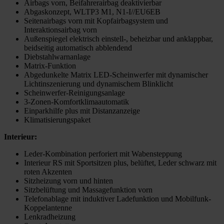
Airbags vorn, Beifahrerairbag deaktivierbar
Abgaskonzept, WLTP3 M1, N1-I//EU6EB
Seitenairbags vorn mit Kopfairbagsystem und
Interaktionsairbag vorn
Außenspiegel elektrisch einstell-, beheizbar und anklappbar,
beidseitig automatisch abblendend
Diebstahlwarnanlage
Matrix-Funktion
Abgedunkelte Matrix LED-Scheinwerfer mit dynamischer
Lichtinszenierung und dynamischem Blinklicht
Scheinwerfer-Reinigungsanlage
3-Zonen-Komfortklimaautomatik
Einparkhilfe plus mit Distanzanzeige
Klimatisierungspaket
Interieur:
Leder-Kombination perforiert mit Wabensteppung
Interieur RS mit Sportsitzen plus, belüftet, Leder schwarz mit
roten Akzenten
Sitzheizung vorn und hinten
Sitzbelüftung und Massagefunktion vorn
Telefonablage mit induktiver Ladefunktion und Mobilfunk-
Koppelantenne
Lenkradheizung