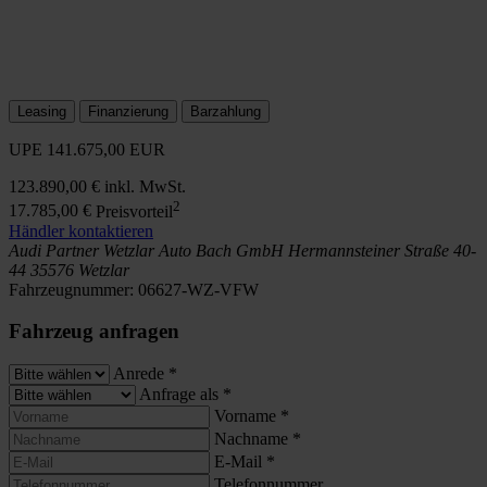
Leasing
Finanzierung
Barzahlung
UPE
141.675,00 EUR
123.890,00 €
inkl. MwSt.
2
17.785,00 €
Preisvorteil
Händler kontaktieren
Audi Partner Wetzlar
Auto Bach GmbH
Hermannsteiner Straße 40-
44
35576 Wetzlar
Fahrzeugnummer:
06627-WZ-VFW
Fahrzeug anfragen
Anrede
*
Anfrage als
*
Vorname
*
Nachname
*
E-Mail
*
Telefonnummer