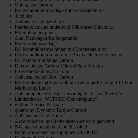
Optikpaket Carbon
RS-Keramikbremsanlage mit Bremssätteln rot
Tech pro
Ambiente-Lichtpaket pro
Interieurelemente umlaufend Mikrofaser Dinamica
RS-Stoßfänger plus
Audi Neuwagen-Reifengarantie
RS-Sportabgasanlage
RS-Keramikbremse hinten mit Bremssätteln rot
RS-Keramikbremse vorn mit Bremssätteln rot glänzend
RS-Exterieurumfänge Carbon
Dekoreinlagen Carbon Mikro-Köper Struktur
Insassenerkennung im Fond
Außenspiegelgehäuse Carbon
RS-Embleme mit Lenkradkranz Leder perforiert und 12-Uhr-
Markierung Leder
Anhebung der Höchstgeschwindigkeit bis zu 285 km/h
Ländercluster "WLTP EU-Genehmigung"
without Service Package
quattro mit Dynamic Torque Control
Außensound Audi Sport
Akzentflächen und Bedientasten schwarz glänzend
8-Gang-Automatikgetriebe für Allrad
Reifen rollwiderstandsoptimiert 285/30 R21
Datenmodul Europa