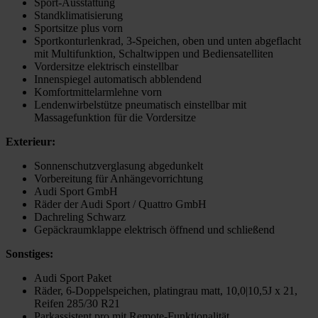
Sport-Ausstattung
Standklimatisierung
Sportsitze plus vorn
Sportkonturlenkrad, 3-Speichen, oben und unten abgeflacht
mit Multifunktion, Schaltwippen und Bediensatelliten
Vordersitze elektrisch einstellbar
Innenspiegel automatisch abblendend
Komfortmittelarmlehne vorn
Lendenwirbelstütze pneumatisch einstellbar mit
Massagefunktion für die Vordersitze
Exterieur:
Sonnenschutzverglasung abgedunkelt
Vorbereitung für Anhängevorrichtung
Audi Sport GmbH
Räder der Audi Sport / Quattro GmbH
Dachreling Schwarz
Gepäckraumklappe elektrisch öffnend und schließend
Sonstiges:
Audi Sport Paket
Räder, 6-Doppelspeichen, platingrau matt, 10,0|10,5J x 21,
Reifen 285/30 R21
Parkassistent pro mit Remote-Funktionalität