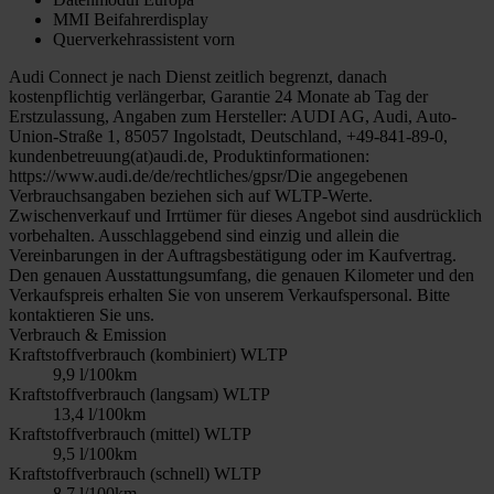
MMI Beifahrerdisplay
Querverkehrassistent vorn
Audi Connect je nach Dienst zeitlich begrenzt, danach
kostenpflichtig verlängerbar, Garantie 24 Monate ab Tag der
Erstzulassung, Angaben zum Hersteller: AUDI AG, Audi, Auto-
Union-Straße 1, 85057 Ingolstadt, Deutschland, +49-841-89-0,
kundenbetreuung(at)audi.de, Produktinformationen:
https://www.audi.de/de/rechtliches/gpsr/Die angegebenen
Verbrauchsangaben beziehen sich auf WLTP-Werte.
Zwischenverkauf und Irrtümer für dieses Angebot sind ausdrücklich
vorbehalten. Ausschlaggebend sind einzig und allein die
Vereinbarungen in der Auftragsbestätigung oder im Kaufvertrag.
Den genauen Ausstattungsumfang, die genauen Kilometer und den
Verkaufspreis erhalten Sie von unserem Verkaufspersonal. Bitte
kontaktieren Sie uns.
Verbrauch & Emission
Kraftstoffverbrauch (kombiniert) WLTP
9,9 l/100km
Kraftstoffverbrauch (langsam) WLTP
13,4 l/100km
Kraftstoffverbrauch (mittel) WLTP
9,5 l/100km
Kraftstoffverbrauch (schnell) WLTP
8,7 l/100km