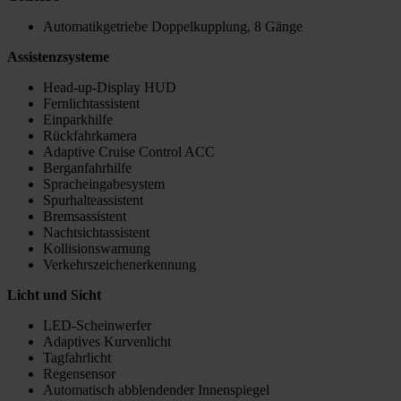
Automatikgetriebe Doppelkupplung, 8 Gänge
Assistenzsysteme
Head-up-Display HUD
Fernlichtassistent
Einparkhilfe
Rückfahrkamera
Adaptive Cruise Control ACC
Berganfahrhilfe
Spracheingabesystem
Spurhalteassistent
Bremsassistent
Nachtsichtassistent
Kollisionswarnung
Verkehrszeichenerkennung
Licht und Sicht
LED-Scheinwerfer
Adaptives Kurvenlicht
Tagfahrlicht
Regensensor
Automatisch abblendender Innenspiegel