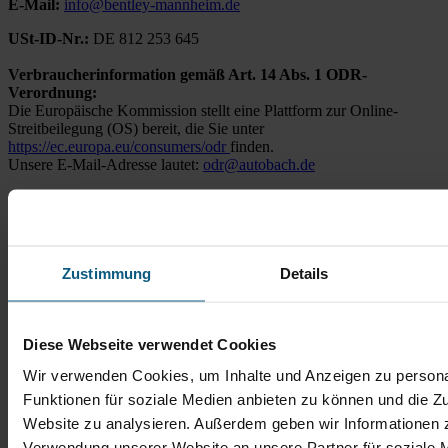
E-Mail:
info@bentley-mannheim.de
USt-ID-Nr.:
DE 812 253 645
Verbraucherinformation gemäß Art. 14 Abs. 1 ODR-
Verordnung:
Die Europäische Kommission stellt eine Plattform zur Online-
Streitbeilegung (OS) bereit, die Sie unter
https://ec.europa.eu/consumers/odr
finden.
Unsere E-Mail-Adresse lautet:
odr@autobach.de
Hinweis gemäß § 36 Verbraucherstreitbeilegungsgesetz
(VSBG):
Wir sind weder verpflichtet noch bereit, an einem
Streitbeilegungsverfahren vor einer Verbraucherschlichtungsstelle
teilzunehmen.
Zustimmung
Details
Diese Webseite verwendet Cookies
Wir verwenden Cookies, um Inhalte und Anzeigen zu persona
Funktionen für soziale Medien anbieten zu können und die Zu
Website zu analysieren. Außerdem geben wir Informationen z
Verwendung unserer Website an unsere Partner für soziale