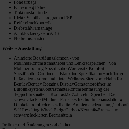
Fondairbags
Knieairbag Fahrer
Traktionskontrolle
Elektr. Stabilitätsprogramm ESP
Reifendruckkontrolle
Diebstahlwarnanlage
Antiblockiersystem ABS
Notbremsassistent
Weitere Ausstattung
Animierte Begrüßungslampen - von
MullinerKontrastschalthebel und Lenkradspeichen - von
MullinerTouring SpezifikationVordersitz-Komfort-
SpezifikationContinental Blackline SpezifikationHochflorige
Fußmatten - vorne und hintenWellness-Sitze vorneNaim for
BentleyBentley Rotating DisplayGaragentoröffner im
EurolinksystemKontrastnähteKontrasteinfassung der
Teppichfußmatten - Kontrast22-Zoll-zehn-Speichen-Rad
schwarz lackiertMulliner-FarbspezifikationInnenausstattung in
DunkelchromLederspezifikationAmbientebeleuchtungCarbonfu
Self Levelling Wheel BadgeCarbon-Keramik-Bremsen mit
schwarz lackierten Bremssätteln
Irrtümer und Änderungen vorbehalten