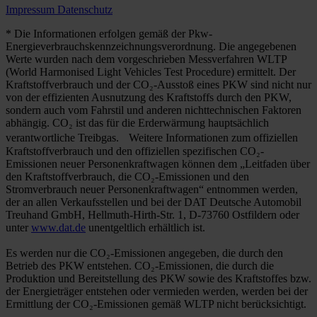
Impressum
Datenschutz
* Die Informationen erfolgen gemäß der Pkw-
Energieverbrauchskennzeichnungsverordnung. Die angegebenen
Werte wurden nach dem vorgeschrieben Messverfahren WLTP
(World Harmonised Light Vehicles Test Procedure) ermittelt. Der
Kraftstoffverbrauch und der CO₂-Ausstoß eines PKW sind nicht nur
von der effizienten Ausnutzung des Kraftstoffs durch den PKW,
sondern auch vom Fahrstil und anderen nichttechnischen Faktoren
abhängig. CO₂ ist das für die Erderwärmung hauptsächlich
verantwortliche Treibgas. Weitere Informationen zum offiziellen
Kraftstoffverbrauch und den offiziellen spezifischen CO₂-
Emissionen neuer Personenkraftwagen können dem „Leitfaden über
den Kraftstoffverbrauch, die CO₂-Emissionen und den
Stromverbrauch neuer Personenkraftwagen“ entnommen werden,
der an allen Verkaufsstellen und bei der DAT Deutsche Automobil
Treuhand GmbH, Hellmuth-Hirth-Str. 1, D-73760 Ostfildern oder
unter
www.dat.de
unentgeltlich erhältlich ist.
Es werden nur die CO₂-Emissionen angegeben, die durch den
Betrieb des PKW entstehen. CO₂-Emissionen, die durch die
Produktion und Bereitstellung des PKW sowie des Kraftstoffes bzw.
der Energieträger entstehen oder vermieden werden, werden bei der
Ermittlung der CO₂-Emissionen gemäß WLTP nicht berücksichtigt.