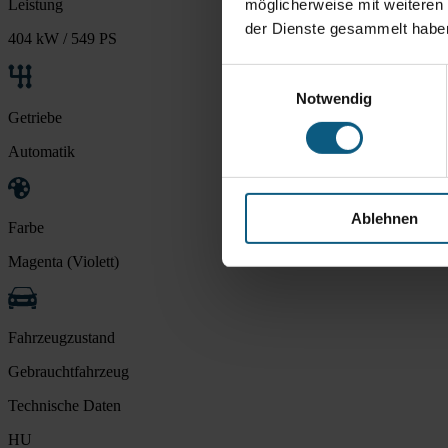
Leistung
möglicherweise mit weiteren
der Dienste gesammelt habe
404 kW / 549 PS
Einwilligungsauswahl
Notwendig
Getriebe
Automatik
Ablehnen
Farbe
Magenta (Violett)
Fahrzeugzustand
Gebrauchtfahrzeug
Technische Daten
HU