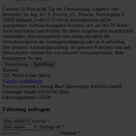
Garantie 24 Monate ab Tag der Erstzulassung, Angaben zum
Hersteller: Dr. Ing. h.c. F. Porsche AG, Porsche, Porscheplatz 1,
70435 Stuttgart, (+49) 0711 911-0, info(at)porsche.deDie
angegebenen Verbrauchsangaben beziehen sich auf WLTP-Werte.
Zwischenverkauf und Irrtümer für dieses Angebot sind ausdrücklich
vorbehalten. Ausschlaggebend sind einzig und allein die
Vereinbarungen in der Auftragsbestätigung oder im Kaufvertrag.
Den genauen Ausstattungsumfang, die genauen Kilometer und den
Verkaufspreis erhalten Sie von unserem Verkaufspersonal. Bitte
kontaktieren Sie uns.
Finanzierung
Barzahlung
Barpreis
123.790,00 €
inkl. MwSt.
Händler kontaktieren
Porsche Zentrum Limburg
Bach Sportwagen Vertriebs GmbH
Limburger Straße 152
65582 Diez
Fahrzeugnummer:
42550
Fahrzeug anfragen
Anrede
*
Anfrage als
*
Vorname
*