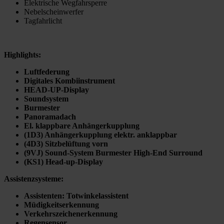
Elektrische Wegfahrsperre
Nebelscheinwerfer
Tagfahrlicht
Highlights:
Luftfederung
Digitales Kombiinstrument
HEAD-UP-Display
Soundsystem
Burmester
Panoramadach
El. klappbare Anhängerkupplung
(1D3) Anhängerkupplung elektr. anklappbar
(4D3) Sitzbelüftung vorn
(9VJ) Sound-System Burmester High-End Surround
(KS1) Head-up-Display
Assistenzsysteme:
Assistenten
:
Totwinkelassistent
Müdigkeitserkennung
Verkehrszeichenerkennung
Regensensor