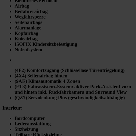
Blendfreies Fernlicht
Airbag
Beifahrerairbag
Wegfahrsperre
Seitenairbags
Alarmanlage
Kopfairbag
Knieairbag
ISOFIX Kindersitzbefestigung
Notrufsystem
(4F2) Komfortzugang (Schlüssellose Türentriegelung)
(4X4) Seitenairbag hinten
(9AE) Klimaautomatik 4-Zonen
(FT3) Fahrassistenz-System: aktiver Park-Assistent vorn
und hinten inkl. Rückfahrkamera und Surround View
(QZ7) Servolenkung Plus (geschwindigkeitsabhängig)
Interieur:
Bordcomputer
Lederausstattung
Sitzheizung
Teilbare Rücksitzlehne