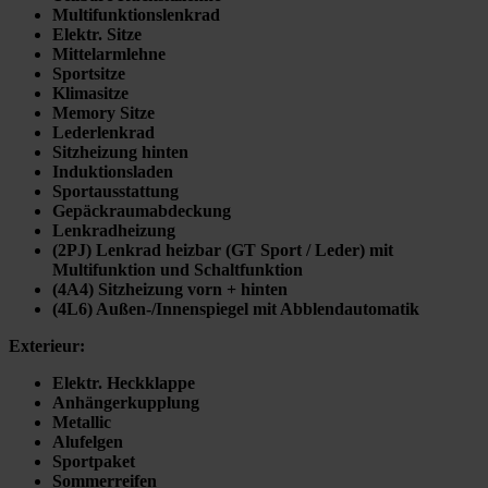
Multifunktionslenkrad
Elektr. Sitze
Mittelarmlehne
Sportsitze
Klimasitze
Memory Sitze
Lederlenkrad
Sitzheizung hinten
Induktionsladen
Sportausstattung
Gepäckraumabdeckung
Lenkradheizung
(2PJ) Lenkrad heizbar (GT Sport / Leder) mit
Multifunktion und Schaltfunktion
(4A4) Sitzheizung vorn + hinten
(4L6) Außen-/Innenspiegel mit Abblendautomatik
Exterieur:
Elektr. Heckklappe
Anhängerkupplung
Metallic
Alufelgen
Sportpaket
Sommerreifen