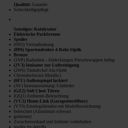
Qualität
:
Garantie
Scheckheftgepflegt
Sonstiges
:
Katalysator
Elektrische Parkbremse
Spoiler
(0N5) Vierradlenkung
(0P6) Sportendrohre 4-Rohr-Optik
Bronze
(1NP) Radnaben - Abdeckungen Porschewappen farbig
(2V3) Ionisator zur Luftreinigung
(2W6) Tankdeckel Alu-Optik
Chromitschwarz-Metallic)
(6FU) Außenspiegel lackiert
(AV) Innenausstattung: Glattleder
(GZ2) Soft Close Türen
(QQ1) Ambiente-Beleuchtung
(VC2) Home-Link (Garagentoröffner)
(VT9) Einstiegsblenden mit Modellbezeichnung
beleuchtet (Aluminium schwarz
gebürstet)
Zwischenverkauf und Irrtümer vorbehalten
quality by dotzilla