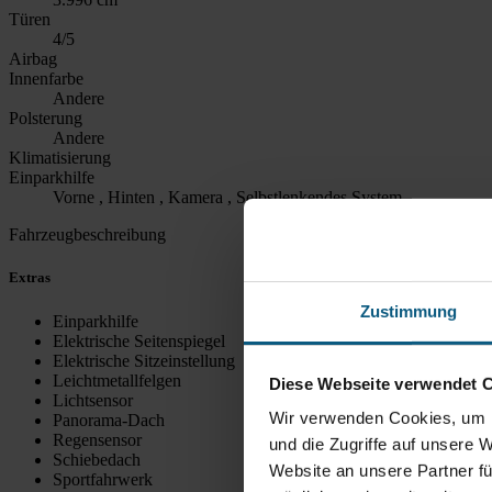
Türen
4/5
Airbag
Innenfarbe
Andere
Polsterung
Andere
Klimatisierung
Einparkhilfe
Vorne , Hinten , Kamera , Selbstlenkendes System
Fahrzeugbeschreibung
Extras
Zustimmung
Einparkhilfe
Elektrische Seitenspiegel
Elektrische Sitzeinstellung
Leichtmetallfelgen
Diese Webseite verwendet 
Lichtsensor
Wir verwenden Cookies, um I
Panorama-Dach
Regensensor
und die Zugriffe auf unsere 
Schiebedach
Website an unsere Partner fü
Sportfahrwerk