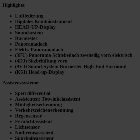
Highlights:
Luftfederung
Digitales Kombiinstrument
HEAD-UP-Display
Soundsystem
Burmester
Panoramadach
Elektr. Panoramadach
(3FU) Panorama-Schiebedach zweiteilig vorn elektrisch
(4D3) Sitzbelüftung vorn
(9VJ) Sound-System Burmester High-End Surround
(KS1) Head-up-Display
Assistenzsysteme:
Sperrdifferential
Assistenten
:
Totwinkelassistent
Müdigkeitserkennung
Verkehrszeichenerkennung
Regensensor
Fernlichtassistent
Lichtsensor
Notbremsassistent
Spurhalteassistent