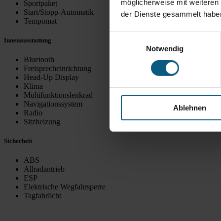
möglicherweise mit weiteren
Sportpaket
Start/Stopp-Automatik
der Dienste gesammelt habe
Tempomat
Einwilligungsauswahl
Innenausstattung
Notwendig
Bluetooth
Freisprecheinrichtung
Head-Up Display
Klima
Multifunktionslenkrad
Navigationssystem
Ablehnen
Radio
Sitzheizung
Sicherheit
ABS
Allradantrieb
ESP
Elektrische Wegfahrsperre
Tagfahrlicht