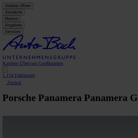
Sidebar öffnen
Standorte
Marken
Angebote
Services
Karriere
Über uns
Großkunden
1.154
Fahrzeuge
Zurück
Porsche Panamera
Panamera G