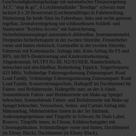
Geschwindigkeitsregelanlage mit automatischer Distanzregelung
ACC "stop & go", 4 Leichtmetallräder "Bendigo" schwarz matt
lackiert 8 x 20 Reserverad (Leichtmetallfelge) in Fahrbereifung,
Sitzheizung für beide Sitze im Fahrerhaus, links und rechts getrennt
regelbar, Zentralverriegelung mit schlüssellosem Schließ- und
Startsystem "Keyless Access" mit Safesicherung,
Sicherheitsinnenspiegel automatisch abblendbar, Instrumententafel,
Dreipunkt-Sicherheitsgurte in der zweiten Sitzreihe, Fensterheber
vorne und hinten elektrisch, Gurtstraffer in der zweiten Sitzreihe,
Fahrersitz mit Kartentasche, Airbags inkl. Knie-Airbag für FS und
BFS, mit BFS-Deaktivierung und Kindersitzerkennung,
Abgaskonzept, WLTP3 N1-III, N2//EU6EB, Handschuhfach,
beleuchtet und abschließbar, Bodenbelag Teppich, Trägerfrequenz
433 MHz, Vollständige Fahrzeugzulassung Zulassungsart: Road
Load Family, Vollständige Fahrzeugzulassung Zulassungsart: Road
Load Family, Konservierungsschutz, Haltegriff im Dachhimmel für
Fahrer- und Beifahrerseite, Haltegriffe starr, an der A-Säule,
Sonnenblende Fahrer- und Beifahrerseite mit Make-up Spiegel
beleuchtet, Sonnenblende Fahrer- und Beifahrerseite mit Make-up
Spiegel beleuchtet, Verzurrösen, Seiten- und Curtain Airbag inkl.
Mittenairbag, Mittelarmlehne hinten in der 3er Sitzbank,
Außenspiegelgehäuse und Türgriffe in Schwarz für Dark Label,
Reserve, Türgriffe innen, in Chrom, Kühlerschutzgitter mit
Chromapplikation, Schmutzfänger vorne und hinten, Dachhimmel
(in Ebony Black), Dachhimmel (in Ebony Black),