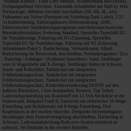
"Harman Kardon", Dark Grey Metallic, Kraftstofftank 80l (Diesel),
Fertigungsablauf Silverton, Automatik-Schalthebel mit Shift by Wire
Technologie, 4Motion erweitert zuschaltbar (2H, 4H, 4L, 4A),
Fußmatten aus Velour (Premium mit Schriftzug Dark Label), 3.55
Achsübersetzung, Fahrzeugklassen-Differenzierung -2HB-,
Elektronisches Stabilisierungsprogramm und elektromechanischer
Bremskraftverstärker, Federung Standard, Spezielles Typschild EG
für Nutzfahrzeuge, Fahrzeug mit N1-Zulassung, Spezielles
Typschild EG für Nutzfahrzeuge, Fahrzeug mit N1-Zulassung,
Infotainment-Paket 5, Radsicherung, Verbandkasten, Allrad,
Radsicherung für Reserverad, abschließbar, Normalprogramm / Eco
/ Rutschig / Anhänger / (Schlamm Spurrillen) / Sand, Stoßfänger
vorn in Wagenfarbe mit X-Design, Stoßfänger hinten in Schwarz,
Staub- und Pollenfilter, Tankdeckel mit integrierten
Fehlbetankungsschutz, Tankdeckel mit integrierten
Fehlbetankungsschutz, Tankdeckel mit integrierten
Fehlbetankungsschutz, Kindersitzverankerung ISOFIX auf den
äußeren Rücksitzen, i-Size-kompatibel, Reserve, Top Tether,
Laderaumauskleidung aus Kunststoff mit 12-Volt-Steckdose in der
Seitenwand, Sitzpaket Fond II, Fahrersitz mit elektrischer 10-Wege-
Einstellung und Beifahrersitz mit 8-Wege-Einstellung, Drei
Kopfstützen in der zweiten Sitzreihe, Dreipunkt-Sicherheitsgurte,
Heckklappe über Zentralverriegelung abschließbar, Dachreling in
Schwarz, Laderaumabdeckung Rollcover-System elektrisch in
schwarz, 3er-Sitzbank in der zweiten Sitzreihe,