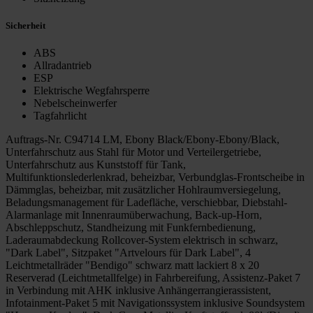
Sicherheit
ABS
Allradantrieb
ESP
Elektrische Wegfahrsperre
Nebelscheinwerfer
Tagfahrlicht
Auftrags-Nr. C94714 LM, Ebony Black/Ebony-Ebony/Black,
Unterfahrschutz aus Stahl für Motor und Verteilergetriebe,
Unterfahrschutz aus Kunststoff für Tank,
Multifunktionslederlenkrad, beheizbar, Verbundglas-Frontscheibe in
Dämmglas, beheizbar, mit zusätzlicher Hohlraumversiegelung,
Beladungsmanagement für Ladefläche, verschiebbar, Diebstahl-
Alarmanlage mit Innenraumüberwachung, Back-up-Horn,
Abschleppschutz, Standheizung mit Funkfernbedienung,
Laderaumabdeckung Rollcover-System elektrisch in schwarz,
"Dark Label", Sitzpaket "Artvelours für Dark Label", 4
Leichtmetallräder "Bendigo" schwarz matt lackiert 8 x 20
Reserverad (Leichtmetallfelge) in Fahrbereifung, Assistenz-Paket 7
in Verbindung mit AHK inklusive Anhängerrangierassistent,
Infotainment-Paket 5 mit Navigationssystem inklusive Soundsystem