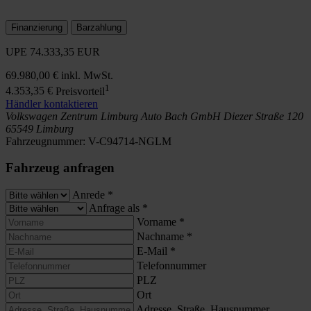
Finanzierung
Barzahlung
UPE
74.333,35 EUR
69.980,00 €
inkl. MwSt.
1
4.353,35 €
Preisvorteil
Händler kontaktieren
Volkswagen Zentrum Limburg
Auto Bach GmbH
Diezer Straße 120
65549 Limburg
Fahrzeugnummer:
V-C94714-NGLM
Fahrzeug anfragen
Anrede
*
Anfrage als
*
Vorname
*
Nachname
*
E-Mail
*
Telefonnummer
PLZ
Ort
Adresse, Straße, Hausnummer