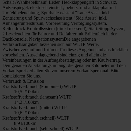
Schalt-/Wahlhebelknauf, Leder, Heckklappengriff in Schwarz,
Außenspiegel, elektrisch einstell-, beheiz- und anklappbar mit
Umfeldbeleuchtung, Spurhalteassistent "Lane Assist" inkl.
Zentrierung und Spurwechselassistent "Side Assist" inkl.
Anhängerunterstützun, Vorbereitung Verfolgungssystem,
Reifendruck-Kontrollsystem (direkt messend), Start-Stopp-System,
2 Leseleuchten für Fahrer und Beifahrer mit Brillenfach in der
Dachkonsole, NavigationssystemDie angegebenen
Verbrauchsangaben beziehen sich auf WLTP-Werte.
Zwischenverkauf und Irrtümer für dieses Angebot sind ausdrücklich
vorbehalten. Ausschlaggebend sind einzig und allein die
Vereinbarungen in der Auftragsbestätigung oder im Kaufvertrag.
Den genauen Ausstattungsumfang, die genauen Kilometer und den
Verkaufspreis erhalten Sie von unserem Verkaufspersonal. Bitte
kontaktieren Sie uns.
Verbrauch & Emission
Kraftstoffverbrauch (kombiniert) WLTP
10,5 l/100km
Kraftstoffverbrauch (langsam) WLTP
14,2 l/100km
Kraftstoffverbrauch (mittel) WLTP
10,6 l/100km
Kraftstoffverbrauch (schnell) WLTP
8,9 l/100km
Kraftstoffverbrauch (sehr schnell) WLTP