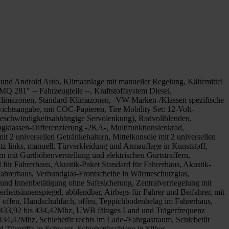
und Android Auto, Klimaanlage mit manueller Regelung, Kältemittel
Q 281" -- Fahrzeugteile --, Kraftstoffsystem Diesel,
d-Klimazonen, Standard-Klimazonen, -VW-Marken-/Klassen spezifische
ichtsangabe, mit COC-Papieren, Tire Mobility Set: 12-Volt-
(geschwindigkeitsabhängige Servolenkung), Radvollblenden,
eugklassen-Differenzierung -2KA-, Multifunktionslenkrad,
it 2 universellen Getränkehaltern, Mittelkonsole mit 2 universellen
itz links, manuell, Türverkleidung und Armauflage in Kunststoff,
n mit Gurthöhenverstellung und elektrischen Gurtstraffern,
 für Fahrerhaus, Akustik-Paket Standard für Fahrerhaus, Akustik-
 Fahrerhaus, Verbundglas-Frontscheibe in Wärmeschutzglas,
und Innenbetätigung ohne Safesicherung, Zentralverriegelung mit
rheitsinnenspiegel, abblendbar, Airbags für Fahrer und Beifahrer, mit
 offen, Handschuhfach, offen, Teppichbodenbelag im Fahrerhaus,
 433,92 bis 434,42Mhz, UWB fähiges Land und Trägerfrequenz
4,42Mhz, Schiebetür rechts im Lade-/Fahrgastraum, Schiebetür
Türgriffe in Schwarz, Schiebetürschiene in Silber,