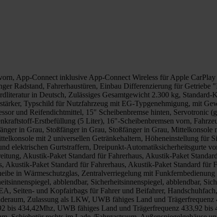
orn, App-Connect inklusive App-Connect Wireless für Apple CarPlay 
er Radstand, Fahrerhaustüren, Einbau Differenzierung für Getriebe "M
ordliteratur in Deutsch, Zulässiges Gesamtgewicht 2.300 kg, Standar
rstärker, Typschild für Nutzfahrzeug mit EG-Typgenehmigung, mit Gew
essor und Reifendichtmittel, 15" Scheibenbremse hinten, Servotronic 
nkraftstoff-Erstbefüllung (5 Liter), 16"-Scheibenbremsen vorn, Fahrz
änger in Grau, Stoßfänger in Grau, Stoßfänger in Grau, Mittelkonsole m
ttelkonsole mit 2 universellen Getränkehaltern, Höheneinstellung für S
d elektrischen Gurtstraffern, Dreipunkt-Automatiksicherheitsgurte vor
itung, Akustik-Paket Standard für Fahrerhaus, Akustik-Paket Standard
s, Akustik-Paket Standard für Fahrerhaus, Akustik-Paket Standard für
eibe in Wärmeschutzglas, Zentralverriegelung mit Funkfernbedienung 
sinnenspiegel, abblendbar, Sicherheitsinnenspiegel, abblendbar, Siche
, Seiten- und Kopfairbags für Fahrer und Beifahrer, Handschuhfach,
Laderaum, Zulassung als LKW, UWB fähiges Land und Trägerfrequenz
 bis 434,42Mhz, UWB fähiges Land und Trägerfrequenz 433,92 bis 43
um, Schiebetür rechts im Lade-/Fahrgastraum, Außenspiegelgehäuse und 