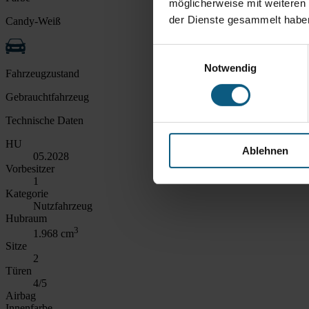
möglicherweise mit weiteren
der Dienste gesammelt habe
Candy-Weiß
Einwilligungsauswahl
Notwendig
Fahrzeugzustand
Gebrauchtfahrzeug
Technische Daten
HU
Ablehnen
05.2028
Vorbesitzer
1
Kategorie
Nutzfahrzeug
Hubraum
3
1.968 cm
Sitze
2
Türen
4/5
Airbag
Innenfarbe