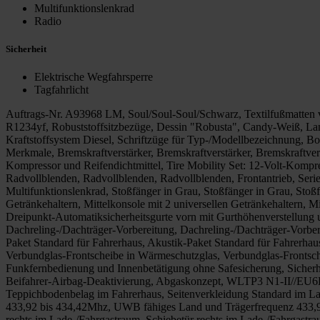
Multifunktionslenkrad
Radio
Sicherheit
Elektrische Wegfahrsperre
Tagfahrlicht
Auftrags-Nr. A93968 LM, Soul/Soul-Soul/Schwarz, Textilfußmatten v
R1234yf, Robuststoffsitzbezüge, Dessin "Robusta", Candy-Weiß, Lang
Kraftstoffsystem Diesel, Schriftzüge für Typ-/Modellbezeichnung, B
Merkmale, Bremskraftverstärker, Bremskraftverstärker, Bremskraftve
Kompressor und Reifendichtmittel, Tire Mobility Set: 12-Volt-Kompr
Radvollblenden, Radvollblenden, Radvollblenden, Frontantrieb, Serie
Multifunktionslenkrad, Stoßfänger in Grau, Stoßfänger in Grau, Stoßf
Getränkehaltern, Mittelkonsole mit 2 universellen Getränkehaltern, Mi
Dreipunkt-Automatiksicherheitsgurte vorn mit Gurthöhenverstellung un
Dachreling-/Dachträger-Vorbereitung, Dachreling-/Dachträger-Vorbere
Paket Standard für Fahrerhaus, Akustik-Paket Standard für Fahrerhau
Verbundglas-Frontscheibe in Wärmeschutzglas, Verbundglas-Frontsch
Funkfernbedienung und Innenbetätigung ohne Safesicherung, Sicherheit
Beifahrer-Airbag-Deaktivierung, Abgaskonzept, WLTP3 N1-II//EU6EA
Teppichbodenbelag im Fahrerhaus, Seitenverkleidung Standard im 
433,92 bis 434,42Mhz, UWB fähiges Land und Trägerfrequenz 433,92
rechts im Lade-/Fahrgastraum, Schiebetür rechts im Lade-/Fahrgastra