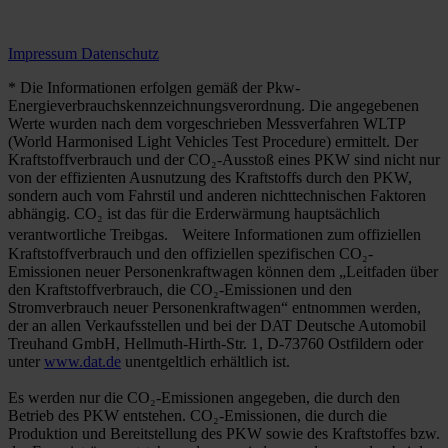
Impressum
Datenschutz
* Die Informationen erfolgen gemäß der Pkw-
Energieverbrauchskennzeichnungsverordnung. Die angegebenen
Werte wurden nach dem vorgeschrieben Messverfahren WLTP
(World Harmonised Light Vehicles Test Procedure) ermittelt. Der
Kraftstoffverbrauch und der CO₂-Ausstoß eines PKW sind nicht nur
von der effizienten Ausnutzung des Kraftstoffs durch den PKW,
sondern auch vom Fahrstil und anderen nichttechnischen Faktoren
abhängig. CO₂ ist das für die Erderwärmung hauptsächlich
verantwortliche Treibgas. Weitere Informationen zum offiziellen
Kraftstoffverbrauch und den offiziellen spezifischen CO₂-
Emissionen neuer Personenkraftwagen können dem „Leitfaden über
den Kraftstoffverbrauch, die CO₂-Emissionen und den
Stromverbrauch neuer Personenkraftwagen“ entnommen werden,
der an allen Verkaufsstellen und bei der DAT Deutsche Automobil
Treuhand GmbH, Hellmuth-Hirth-Str. 1, D-73760 Ostfildern oder
unter
www.dat.de
unentgeltlich erhältlich ist.
Es werden nur die CO₂-Emissionen angegeben, die durch den
Betrieb des PKW entstehen. CO₂-Emissionen, die durch die
Produktion und Bereitstellung des PKW sowie des Kraftstoffes bzw.