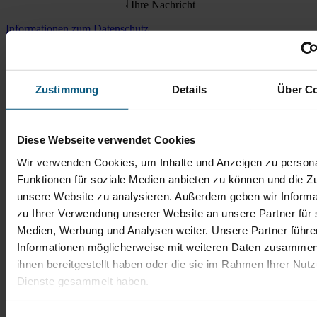
Ihre Nachricht
Informationen zum Datenschutz
Anti-Roboter-Verifizierung
Hier klicken
Zustimmung
Details
Über C
Friendly
Captcha ⇗
Anfrage absenden
Standort
Diese Webseite verwendet Cookies
Wir verwenden Cookies, um Inhalte und Anzeigen zu persona
Funktionen für soziale Medien anbieten zu können und die Zug
unsere Website zu analysieren. Außerdem geben wir Informa
zu Ihrer Verwendung unserer Website an unsere Partner für 
Medien, Werbung und Analysen weiter. Unsere Partner führe
Informationen möglicherweise mit weiteren Daten zusammen,
ihnen bereitgestellt haben oder die sie im Rahmen Ihrer Nut
Dienste gesammelt haben.