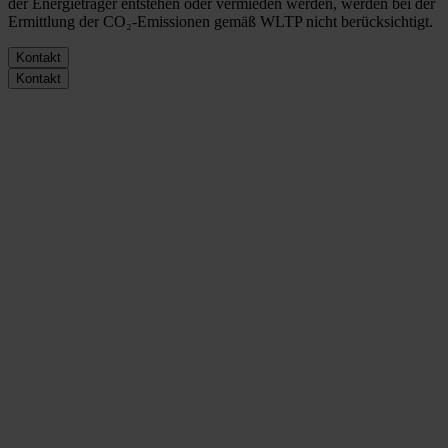
der Energieträger entstehen oder vermieden werden, werden bei der
Ermittlung der CO₂-Emissionen gemäß WLTP nicht berücksichtigt.
Kontakt
Kontakt