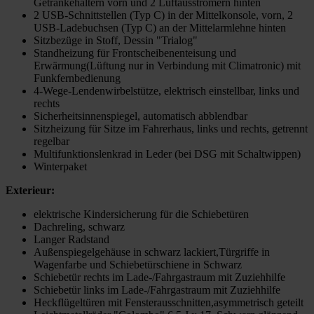
Getränkehaltern vorn und 2 Luftausströmern hinten
2 USB-Schnittstellen (Typ C) in der Mittelkonsole, vorn, 2
USB-Ladebuchsen (Typ C) an der Mittelarmlehne hinten
Sitzbezüge in Stoff, Dessin "Trialog"
Standheizung für Frontscheibenenteisung und
Erwärmung(Lüftung nur in Verbindung mit Climatronic) mit
Funkfernbedienung
4-Wege-Lendenwirbelstütze, elektrisch einstellbar, links und
rechts
Sicherheitsinnenspiegel, automatisch abblendbar
Sitzheizung für Sitze im Fahrerhaus, links und rechts, getrennt
regelbar
Multifunktionslenkrad in Leder (bei DSG mit Schaltwippen)
Winterpaket
Exterieur:
elektrische Kindersicherung für die Schiebetüren
Dachreling, schwarz
Langer Radstand
Außenspiegelgehäuse in schwarz lackiert,Türgriffe in
Wagenfarbe und Schiebetürschiene in Schwarz
Schiebetür rechts im Lade-/Fahrgastraum mit Zuziehhilfe
Schiebetür links im Lade-/Fahrgastraum mit Zuziehhilfe
Heckflügeltüren mit Fensterausschnitten,asymmetrisch geteilt