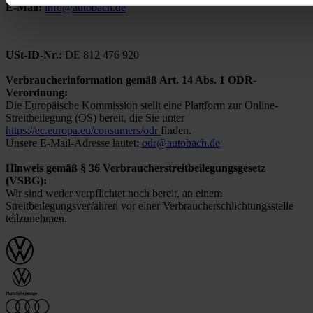
E-Mail:
info@autobach.de
USt-ID-Nr.:
DE 812 476 920
Verbraucherinformation gemäß Art. 14 Abs. 1 ODR-
Verordnung:
Die Europäische Kommission stellt eine Plattform zur Online-
Streitbeilegung (OS) bereit, die Sie unter
https://ec.europa.eu/consumers/odr
finden.
Unsere E-Mail-Adresse lautet:
odr@autobach.de
Hinweis gemäß § 36 Verbraucherstreitbeilegungsgesetz
(VSBG):
Wir sind weder verpflichtet noch bereit, an einem
Streitbeilegungsverfahren vor einer Verbraucherschlichtungsstelle
teilzunehmen.