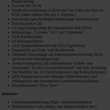
Deaktivierung
Euro 6d-ISC-FCM
Kindersitzverankerung (I-Size) und Top Tether für Sitze im
FGR (außer mittlererSitz der 2. Sitzreihe)
Servotronic (geschwindigkeitsabhängige Servolenkung)
Notrufsystem eCall
6-Gang-Schaltgetriebe für Allradantrieb 4MOTION
Klimaanlage , 2-Zonen "Air Care Climatronic"
LED-Rückleuchten
4 Fahrzeugschlüssel
LED-Hauptscheinwerfer mit LED-Tagfahrlicht
Einparkhilfe im Front- und Heckbereich
Diebstahl-Alarmanlage mit Innenraumüberwachung, Back-
up-Horn und Abschleppschutz
Zentralverriegelung mit schlüssellosem Schließ- und
Startsystem "Keyless Access/Advanced", mit Safe-Sicherung
Tire Mobility Set: 12-Volt-Kompressor und Reifendichtmittel
LED Hauptscheinwerfer inklusive Schlechtwetter- und
Abbiegelicht und dynamischer Leuchtweitenregulierung
Rückfahrkamera "Rear View"
Interieur:
Gepäckraumabdeckung, klapp- und herausnehmbar
Mittelarmlehne vorn, höhen- und längsverstellbar mit 2