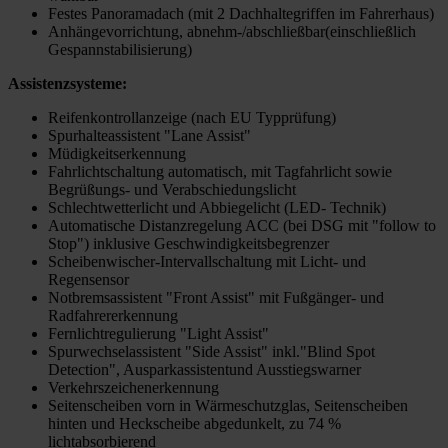
Festes Panoramadach (mit 2 Dachhaltegriffen im Fahrerhaus)
Anhängevorrichtung, abnehm-/abschließbar(einschließlich
Gespannstabilisierung)
Assistenzsysteme:
Reifenkontrollanzeige (nach EU Typprüfung)
Spurhalteassistent "Lane Assist"
Müdigkeitserkennung
Fahrlichtschaltung automatisch, mit Tagfahrlicht sowie
Begrüßungs- und Verabschiedungslicht
Schlechtwetterlicht und Abbiegelicht (LED- Technik)
Automatische Distanzregelung ACC (bei DSG mit "follow to
Stop") inklusive Geschwindigkeitsbegrenzer
Scheibenwischer-Intervallschaltung mit Licht- und
Regensensor
Notbremsassistent "Front Assist" mit Fußgänger- und
Radfahrererkennung
Fernlichtregulierung "Light Assist"
Spurwechselassistent "Side Assist" inkl."Blind Spot
Detection", Ausparkassistentund Ausstiegswarner
Verkehrszeichenerkennung
Seitenscheiben vorn in Wärmeschutzglas, Seitenscheiben
hinten und Heckscheibe abgedunkelt, zu 74 %
lichtabsorbierend