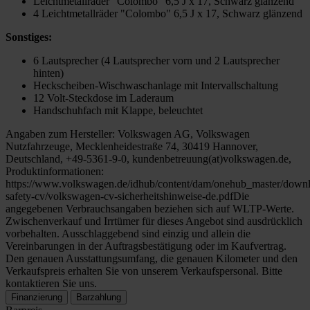
Leichtmetallräder "Colombo" 6,5 J x 17, Schwarz glänzend
4 Leichtmetallräder "Colombo" 6,5 J x 17, Schwarz glänzend
Sonstiges:
6 Lautsprecher (4 Lautsprecher vorn und 2 Lautsprecher
hinten)
Heckscheiben-Wischwaschanlage mit Intervallschaltung
12 Volt-Steckdose im Laderaum
Handschuhfach mit Klappe, beleuchtet
Angaben zum Hersteller: Volkswagen AG, Volkswagen
Nutzfahrzeuge, Mecklenheidestraße 74, 30419 Hannover,
Deutschland, +49-5361-9-0, kundenbetreuung(at)volkswagen.de,
Produktinformationen:
https://www.volkswagen.de/idhub/content/dam/onehub_master/downl
safety-cv/volkswagen-cv-sicherheitshinweise-de.pdfDie
angegebenen Verbrauchsangaben beziehen sich auf WLTP-Werte.
Zwischenverkauf und Irrtümer für dieses Angebot sind ausdrücklich
vorbehalten. Ausschlaggebend sind einzig und allein die
Vereinbarungen in der Auftragsbestätigung oder im Kaufvertrag.
Den genauen Ausstattungsumfang, die genauen Kilometer und den
Verkaufspreis erhalten Sie von unserem Verkaufspersonal. Bitte
kontaktieren Sie uns.
Finanzierung
Barzahlung