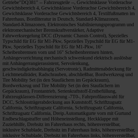
Getriebe"DQ381" -- Fahrzeugteile --, Gewichtsklasse Vorderachse
Gewichtsbereich 4, Gewichtsklasse Vorderachse Gewichtsbereich 4,
Gewichtsklasse Vorderachse Gewichtsbereich 4, Textilfußmatten im
Fahrerhaus, Bordliteratur in Deutsch, Standard-Klimazonen,
Standard-Klimazonen, Elektronisches Stabilisierungsprogramm und
elektromechanischer Bremskraftverstärker, Adaptive
Fahrwerksregelung DCC (Dynamic Chassis Control), Spezielles
Typschild für EG für M1-Pkw, Spezielles Typschild für EG für M1-
Pkw, Spezielles Typschild für EG für M1-Pkw, 16"
Scheibenbremsen vorn und 16" Scheibenbremsen hinten,
Anhängevorrichtung mechanisch schwenkund elektrisch auslösbar
mit Anhängerrangierassistent, Servolenkung,
geschwindigkeitsabhängig (Servotronic), Radmittenabdeckung für
Leichtmetallräder, Radschrauben, abschließbar, Bordwerkzeug und
Tire Mobility Set (in den Staufächern im Gepäckraum),
Bordwerkzeug und Tire Mobility Set (in den Staufächern im
Gepäckraum), Frontantrieb, Serienkraftstoff-Erstbefüllung,
Fahrzeugklassen-Differenzierung -7T0-, Fahrprofilauswahl für
DCC, Schlossträgerabdeckung aus Kunststoff, Schriftzugsatz
California, Schriftzugsatz California, Schriftzugsatz California,
Schriftzugsatz California, Dreip.Automatikgurte vorn mit Gurtund
Endbeschlagstraffer und Höheneinstellung, Heckklappe mit
Zuziehhilfe, Drehsitz im Fahrerhaus rechts, höhenverstellbar,
inklusive Schublade, Drehsitz im Fahrerhaus links, höhenverstellbar,
inklusive Schublade, Drehsitz im Fahrerhaus links, höhenverstellbar,