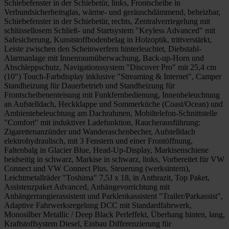
Schiebefenster in der Schiebetür, links, Frontscheibe in
Verbundsicherheitsglas, wärme- und geräuschdämmend, beheizbar,
Schiebefenster in der Schiebetür, rechts, Zentralverriegelung mit
schlüssellosem Schließ- und Startsystem "Keyless Advanced" mit
Safesicherung, Kunststoffbodenbelag in Holzoptik, trittverstärkt,
Leiste zwischen den Scheinwerfern hinterleuchtet, Diebstahl-
Alarmanlage mit Innenraumüberwachung, Back-up-Horn und
Abschleppschutz, Navigationssystem "Discover Pro" mit 25,4 cm
(10") Touch-Farbdisplay inklusive "Streaming & Internet", Camper
Standheizung für Dauerbetrieb und Standheizung für
Frontscheibenenteisung mit Funkfernbedienung, Innenbeleuchtung
an Aufstelldach, Heckklappe und Sommerküche (Coast/Ocean) und
Ambientebeleuchtung am Dachrahmen, Mobiltelefon-Schnittstelle
"Comfort" mit induktiver Ladefunktion, Raucherausführung:
Zigarettenanzünder und Wanderaschenbecher, Aufstelldach
elektrohydraulisch, mit 3 Fenstern und einer Frontöffnung,
Faltenbalg in Glacier Blue, Head-Up-Display, Markisenschiene
beidseitig in schwarz, Markise in schwarz, links, Vorbereitet für VW
Connect und VW Connect Plus, Steuerung (werksintern),
Leichtmetallräder "Toshima" 7,5J x 18, in Anthrazit, Top Paket,
Assistenzpaket Advanced, Anhängevorrichtung mit
Anhängerrangierassistent und Parklenkassistent "Trailer/Parkassist",
Adaptive Fahrwerksregelung DCC mit Standardfahrwerk,
Monosilber Metallic / Deep Black Perleffekt, Überhang hinten, lang,
Kraftstoffsystem Diesel, Einbau Differenzierung für