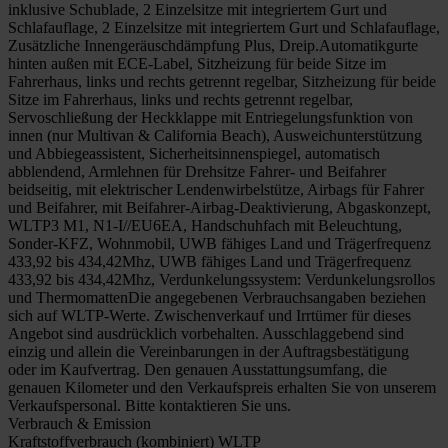
inklusive Schublade, 2 Einzelsitze mit integriertem Gurt und
Schlafauflage, 2 Einzelsitze mit integriertem Gurt und Schlafauflage,
Zusätzliche Innengeräuschdämpfung Plus, Dreip.Automatikgurte
hinten außen mit ECE-Label, Sitzheizung für beide Sitze im
Fahrerhaus, links und rechts getrennt regelbar, Sitzheizung für beide
Sitze im Fahrerhaus, links und rechts getrennt regelbar,
Servoschließung der Heckklappe mit Entriegelungsfunktion von
innen (nur Multivan & California Beach), Ausweichunterstützung
und Abbiegeassistent, Sicherheitsinnenspiegel, automatisch
abblendend, Armlehnen für Drehsitze Fahrer- und Beifahrer
beidseitig, mit elektrischer Lendenwirbelstütze, Airbags für Fahrer
und Beifahrer, mit Beifahrer-Airbag-Deaktivierung, Abgaskonzept,
WLTP3 M1, N1-I//EU6EA, Handschuhfach mit Beleuchtung,
Sonder-KFZ, Wohnmobil, UWB fähiges Land und Trägerfrequenz
433,92 bis 434,42Mhz, UWB fähiges Land und Trägerfrequenz
433,92 bis 434,42Mhz, Verdunkelungssystem: Verdunkelungsrollos
und ThermomattenDie angegebenen Verbrauchsangaben beziehen
sich auf WLTP-Werte. Zwischenverkauf und Irrtümer für dieses
Angebot sind ausdrücklich vorbehalten. Ausschlaggebend sind
einzig und allein die Vereinbarungen in der Auftragsbestätigung
oder im Kaufvertrag. Den genauen Ausstattungsumfang, die
genauen Kilometer und den Verkaufspreis erhalten Sie von unserem
Verkaufspersonal. Bitte kontaktieren Sie uns.
Verbrauch & Emission
Kraftstoffverbrauch (kombiniert) WLTP