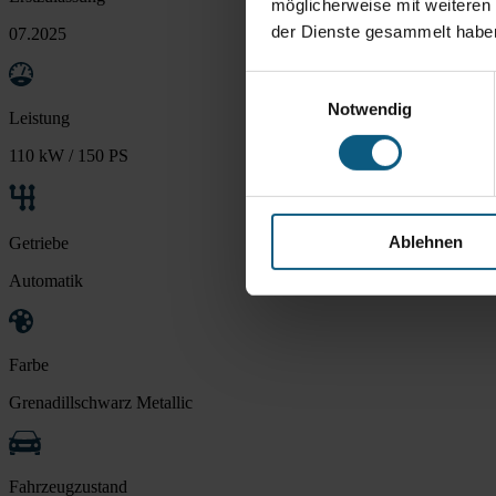
möglicherweise mit weiteren
der Dienste gesammelt habe
07.2025
Einwilligungsauswahl
Notwendig
Leistung
110 kW / 150 PS
Ablehnen
Getriebe
Automatik
Farbe
Grenadillschwarz Metallic
Fahrzeugzustand