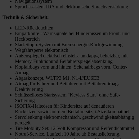
Navigationssystem
Sprachassistent IDA und elektronische Sprachverstärkung
Technik & Sicherheit:
LED-Rückleuchten
Einparkhilfe - Warnsignale bei Hindernissen im Front- und
Heckbereich
Start-Stopp-System mit Bremsenergie-Rückgewinnung
Wegfahrsperre elektronisch
Außenspiegel elektrisch einstell-, anklapp-, beheizbar, mit
Memory-Funktionund Beifahrerspiegelabsenkung
Kopfairbags vorn und hinten, Seitenairbags vorn, Center-
Airbag
Abgaskonzept, WLTP3 M1, N1-I//EU6EB
Airbag für Fahrer und Beifahrer, mit Beifahrerairbag-
Deaktivierung
Schlüsselloses Startsystem "Keyless Start" ohne Safe-
Sicherung
ISOFIX-Halteösen für Kindersitze auf denäußeren
Rücksitzen sowie auf dem Beifahrersitz, i-Size-kompatibel
Servolenkung elektromechanisch, geschwindigkeitsabhängig
geregelt
Tire Mobility Set: 12-Volt-Kompressor und Reifendichtmittel
Notruf-Service, Laufzeit 10 Jahre ab Erstauslieferung,