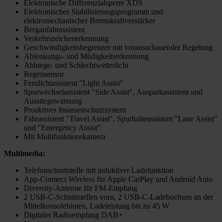
Elektronische Differenzialsperre XDS
Elektronisches Stabilisierungsprogramm und
elektromechanischer Bremskraftverstärker
Berganfahrassistent
Verkehrszeichenerkennung
Geschwindigkeitsbegrenzer mit vorausschauender Regelung
Ablenkungs- und Müdigkeitserkennung
Abbiege- und Schlechtwetterlicht
Regensensor
Fernlichtassistent "Light Assist"
Spurwechselassistent "Side Assist", Ausparkassistent und
Ausstiegswarnung
Proaktives Insassenschutzsystem
Fahrassistent "Travel Assist", Spurhalteassistent "Lane Assist"
und "Emergency Assist"
Mit Multifunktionskamera
Multimedia:
Telefonschnittstelle mit induktiver Ladefunktion
App-Connect Wireless für Apple CarPlay und Android Auto
Diversity-Antenne für FM-Empfang
2 USB-C-Schnittstellen vorn, 2 USB-C-Ladebuchsen an der
Mittelkonsolehinten, Ladeleistung bis zu 45 W
Digitaler Radioempfang DAB+