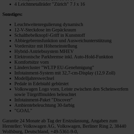
4 Leichtmetallräder "Zürich" 7 J x 16
Sonstiges:
Leuchtweitenregulierung dynamisch
12-V-Steckdose im Gepäckraum
Schalthebelknopf/-Griff in Kunststoff
Abbiegebremsfunktion und Ausweichunterstützung
Vordersitze mit Höheneinstellung
Hybrid-Antriebssystem MHEV
Elektronische Parkbremse inkl. Auto-Hold-Funktion
Komfortsitze vorn
Ländercluster "WLTP EU-Genehmigung"
Infotainment-System mit 32,7-cm-Display (12,9 Zoll)
Modelljahreswechsel
Pedale in Edelstahl gebürstet
Volkswagen Logo vorn, Leiste zwischen den Scheinwerfern
sowie Türgriffmulden beleuchtet
Infotainment-Paket "Discover"
Ambientebeleuchtung 30-farbig
"GOAL"
Garantie 24 Monate ab Tag der Erstzulassung, Angaben zum
Hersteller: Volkswagen AG, Volkswagen, Berliner Ring 2, 38440
Wolfsburg, Deutschland, +49-5361-9-0,