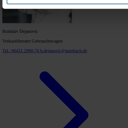
Bratislav Dejanovic
Verkaufsberater Gebrauchtwagen
Tel.: 06431 2900-76
b.dejanovic@autobach.de