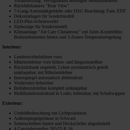
Voraussetzung: Verfügbarkeit benötigter Mobilfunknetze
Rückfahrkamera "Rear View"
7-Gang-Automatikgetriebe oder DSG Beachtung: Fam. EDF
Dekoreinlagen für Sondermodell
LED-Plus-Scheinwerfer
Sitzbezüge für Sondermodell
Klimaanlage "Air Care Climatronic" mit Aktiv-Kombifilter,
Bedienelementen hinten und 3-Zonen-Temperaturregelung
Interieur:
Lendenwirbelstützen vorn
Mittelarmlehne vorn höhen- und längseinstellbar
Rücksitzbank ungeteilt, Lehne asymmetrisch geteilt
umklappbar, mit Mittelarmlehne
Innenspiegel automatisch abblendend
Vordersitze beheizbar
Beifahrersitzlehne komplett umklappbar
Multifunktionslenkrad in Leder, beheizbar, mit Schaltwippen
Exterieur:
Umfeldbeleuchtung mit Lichtprojektion
Außenspiegelgehäuse in Schwarz
Seitenscheiben hinten und Heckscheibe abgedunkelt
4 Ganzjahresreifen 205/55 R 16