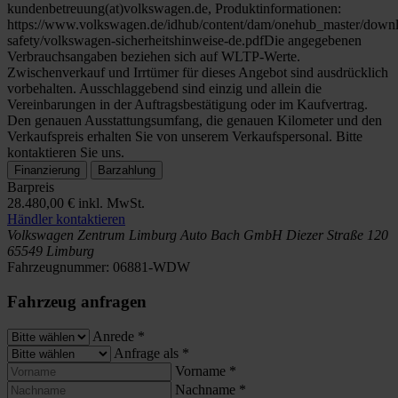
kundenbetreuung(at)volkswagen.de, Produktinformationen:
https://www.volkswagen.de/idhub/content/dam/onehub_master/downl
safety/volkswagen-sicherheitshinweise-de.pdfDie angegebenen
Verbrauchsangaben beziehen sich auf WLTP-Werte.
Zwischenverkauf und Irrtümer für dieses Angebot sind ausdrücklich
vorbehalten. Ausschlaggebend sind einzig und allein die
Vereinbarungen in der Auftragsbestätigung oder im Kaufvertrag.
Den genauen Ausstattungsumfang, die genauen Kilometer und den
Verkaufspreis erhalten Sie von unserem Verkaufspersonal. Bitte
kontaktieren Sie uns.
Finanzierung
Barzahlung
Barpreis
28.480,00 €
inkl. MwSt.
Händler kontaktieren
Volkswagen Zentrum Limburg
Auto Bach GmbH
Diezer Straße 120
65549 Limburg
Fahrzeugnummer:
06881-WDW
Fahrzeug anfragen
Anrede
*
Anfrage als
*
Vorname
*
Nachname
*