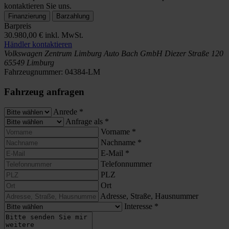
kontaktieren Sie uns.
Finanzierung
Barzahlung
Barpreis
30.980,00 €
inkl. MwSt.
Händler kontaktieren
Volkswagen Zentrum Limburg
Auto Bach GmbH
Diezer Straße 120
65549 Limburg
Fahrzeugnummer:
04384-LM
Fahrzeug anfragen
Anrede
*
Anfrage als
*
Vorname
*
Nachname
*
E-Mail
*
Telefonnummer
PLZ
Ort
Adresse, Straße, Hausnummer
Interesse
*