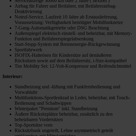
Serviceanzeige 30000 km oder 2 Jahre ( flexibel )
Airbag für Fahrer und Beifahrer, mit Beifahrerairbag-
Deaktivierung
Notruf-Service, Laufzeit 10 Jahre ab Erstauslieferung,
Voraussetzung: Verfügbarkeit benötigter Mobilfunknetze
7-Gang-Automatikgetriebe oder DSG Beachtung
Außenspiegel elektrisch einstell- und beheizbar, mit Memory-
Funktion und Beifahrerspiegelabsenkung
Start-Stopp-System mit Bremsenergie-Rückgewinnung
Sportfahrwerk
ISOFIX-Halteösen für Kindersitze auf denäußeren
Rücksitzen sowie auf dem Beifahrersitz, i-Size-kompatibel
Tire Mobility Set: 12-Volt-Kompressor und Reifendichtmittel
Interieur:
Standheizung und -lüftung mit Funkfernbedienung und
Vorwahluhr
Multifunktions-Sportlenkrad in Leder, beheizbar, mit Touch-
Bedienung und Schaltwippen
Winterpaket "Premium" inkl. Standheizung
Äußere Rücksitzplätze beheizbar, zusätzlich zu den
beheizbaren Vordersitzen
Top-Sportsitze vorn
Rücksitzbank ungeteilt, Lehne asymmetrisch geteilt
umklappbar, mit Mittelarmlehne