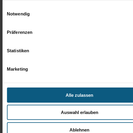
Tel.: 06431 2900-67
t.bingener@autobach.de
Einwilligungsauswahl
Notwendig
Präferenzen
Statistiken
Marketing
Alle zulassen
Auswahl erlauben
Ablehnen