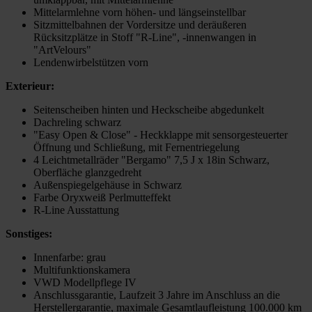
Mittelarmlehne vorn höhen- und längseinstellbar
Sitzmittelbahnen der Vordersitze und deräußeren
Rücksitzplätze in Stoff "R-Line", -innenwangen in
"ArtVelours"
Lendenwirbelstützen vorn
Exterieur:
Seitenscheiben hinten und Heckscheibe abgedunkelt
Dachreling schwarz
"Easy Open & Close" - Heckklappe mit sensorgesteuerter
Öffnung und Schließung, mit Fernentriegelung
4 Leichtmetallräder "Bergamo" 7,5 J x 18in Schwarz,
Oberfläche glanzgedreht
Außenspiegelgehäuse in Schwarz
Farbe Oryxweiß Perlmutteffekt
R-Line Ausstattung
Sonstiges:
Innenfarbe: grau
Multifunktionskamera
VWD Modellpflege IV
Anschlussgarantie, Laufzeit 3 Jahre im Anschluss an die
Herstellergarantie, maximale Gesamtlaufleistung 100.000 km