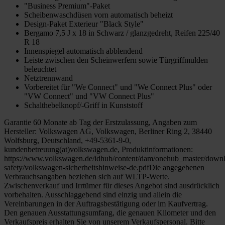
"Business Premium"-Paket
Scheibenwaschdüsen vorn automatisch beheizt
Design-Paket Exterieur "Black Style"
Bergamo 7,5 J x 18 in Schwarz / glanzgedreht, Reifen 225/40
R 18
Innenspiegel automatisch abblendend
Leiste zwischen den Scheinwerfern sowie Türgriffmulden
beleuchtet
Netztrennwand
Vorbereitet für "We Connect" und "We Connect Plus" oder
"VW Connect" und "VW Connect Plus"
Schalthebelknopf/-Griff in Kunststoff
Garantie 60 Monate ab Tag der Erstzulassung, Angaben zum
Hersteller: Volkswagen AG, Volkswagen, Berliner Ring 2, 38440
Wolfsburg, Deutschland, +49-5361-9-0,
kundenbetreuung(at)volkswagen.de, Produktinformationen:
https://www.volkswagen.de/idhub/content/dam/onehub_master/downl
safety/volkswagen-sicherheitshinweise-de.pdfDie angegebenen
Verbrauchsangaben beziehen sich auf WLTP-Werte.
Zwischenverkauf und Irrtümer für dieses Angebot sind ausdrücklich
vorbehalten. Ausschlaggebend sind einzig und allein die
Vereinbarungen in der Auftragsbestätigung oder im Kaufvertrag.
Den genauen Ausstattungsumfang, die genauen Kilometer und den
Verkaufspreis erhalten Sie von unserem Verkaufspersonal. Bitte