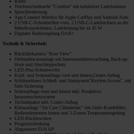
Radio
Telefonschnittstelle "Comfort" mit induktiver Ladefunktion
Sprachbedienung
App-Connect Wireless für Apple CarPlay und Android Auto
2 USB-C-Schnittstellen vorn, 2 USB-C-Ladebuchsen an der
Mittelkonsolehinten, Ladeleistung bis zu 45 W
Digitaler Radioempfang DAB+
Technik & Sicherheit:
Rückfahrkamera "Rear View"
Diebstahlwarnanlage mit Innenraumüberwachung, Back-up-
Horn und Abschleppschutz
LED-Plus-Scheinwerfer
Kopf- und Seitenairbags vorn und hinten,Center-Airbag
Schlüsselloses Schließ- und Startsystem"Keyless Access", mit
Safe-Sicherung
Seitenairbags vorn und hinten inkl. Proaktives
Insassenschutzsystem
Technikpaket inkl. Center-Airbag
Klimaanlage "Air Care Climatronic" mit Aktiv-Kombifilter,
Bedienelementen hinten und 3-Zonen-Temperaturregelung
LED-Rückleuchten
Progressivlenkung
Abgasnorm EU6 AP