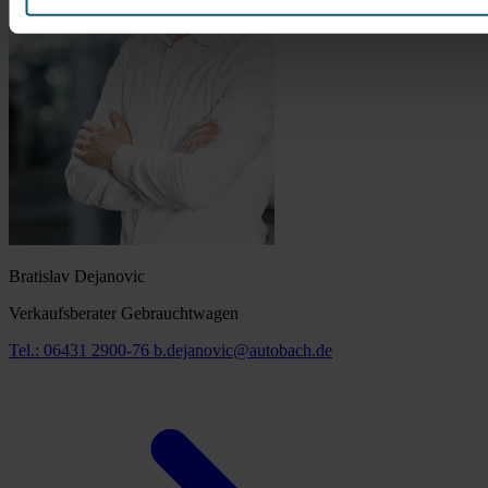
Bratislav Dejanovic
Verkaufsberater Gebrauchtwagen
Tel.: 06431 2900-76
b.dejanovic@autobach.de