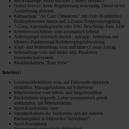
Serviceanzeige 30000 km oder 2 Jahre ( flexibel )
Notruf-Service, keine Registrierung notwendig, Dienst ist bei
Auslieferung aktiviert
Klimaanlage "Air Care Climatronic" mit Aktiv-Kombifilter,
Bedienelementen hinten und 3-Zonen-Temperaturregelung
7-Gang-Automatikgetriebe oder DSG Beachtung: Fam. EDF
Scheibenwaschdüsen vorn automatisch beheizt
Außenspiegel elektrisch einstell-, anklapp-, beheizbar, mit
Memory-Funktionund Beifahrerspiegelabsenkung
Kopf- und Seitenairbags vorn und hinten,Center-Airbag
Seitenairbags vorn und hinten inkl. Proaktives
Insassenschutzsystem
Rückfahrkamera "Rear View"
Interieur:
Lendenwirbelstützen vorn, auf Fahrerseite elektrisch
einstellbar, Massagefunktion auf Fahrerseite
Mittelarmlehne vorn höhen- und längseinstellbar
Rücksitzbank ungeteilt, Lehne asymmetrisch geteilt
umklappbar, mit Mittelarmlehne
Sport-Komfortsitze vorn
Sitzmittelbahnen der Vordersitze und der äußeren
Rücksitzplätze in Mikrovlies"ArtVelours"
Sport-Ausstattung
Innenspiegel automatisch abblendend