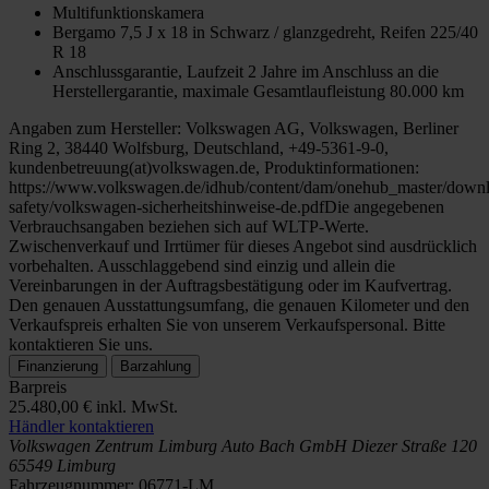
Multifunktionskamera
Bergamo 7,5 J x 18 in Schwarz / glanzgedreht, Reifen 225/40
R 18
Anschlussgarantie, Laufzeit 2 Jahre im Anschluss an die
Herstellergarantie, maximale Gesamtlaufleistung 80.000 km
Angaben zum Hersteller: Volkswagen AG, Volkswagen, Berliner
Ring 2, 38440 Wolfsburg, Deutschland, +49-5361-9-0,
kundenbetreuung(at)volkswagen.de, Produktinformationen:
https://www.volkswagen.de/idhub/content/dam/onehub_master/downl
safety/volkswagen-sicherheitshinweise-de.pdfDie angegebenen
Verbrauchsangaben beziehen sich auf WLTP-Werte.
Zwischenverkauf und Irrtümer für dieses Angebot sind ausdrücklich
vorbehalten. Ausschlaggebend sind einzig und allein die
Vereinbarungen in der Auftragsbestätigung oder im Kaufvertrag.
Den genauen Ausstattungsumfang, die genauen Kilometer und den
Verkaufspreis erhalten Sie von unserem Verkaufspersonal. Bitte
kontaktieren Sie uns.
Finanzierung
Barzahlung
Barpreis
25.480,00 €
inkl. MwSt.
Händler kontaktieren
Volkswagen Zentrum Limburg
Auto Bach GmbH
Diezer Straße 120
65549 Limburg
Fahrzeugnummer:
06771-LM