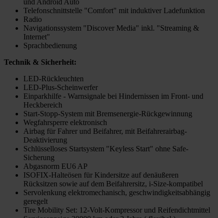
und Android Auto
Telefonschnittstelle "Comfort" mit induktiver Ladefunktion
Radio
Navigationssystem "Discover Media" inkl. "Streaming &
Internet"
Sprachbedienung
Technik & Sicherheit:
LED-Rückleuchten
LED-Plus-Scheinwerfer
Einparkhilfe - Warnsignale bei Hindernissen im Front- und
Heckbereich
Start-Stopp-System mit Bremsenergie-Rückgewinnung
Wegfahrsperre elektronisch
Airbag für Fahrer und Beifahrer, mit Beifahrerairbag-
Deaktivierung
Schlüsselloses Startsystem "Keyless Start" ohne Safe-
Sicherung
Abgasnorm EU6 AP
ISOFIX-Halteösen für Kindersitze auf denäußeren
Rücksitzen sowie auf dem Beifahrersitz, i-Size-kompatibel
Servolenkung elektromechanisch, geschwindigkeitsabhängig
geregelt
Tire Mobility Set: 12-Volt-Kompressor und Reifendichtmittel