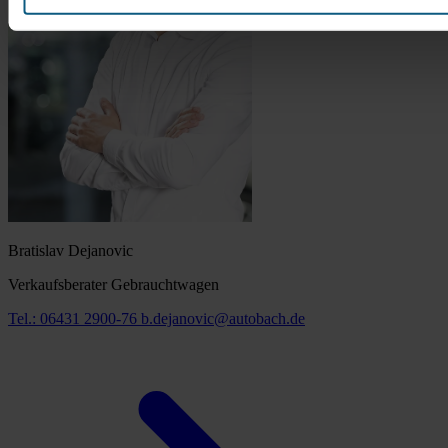
Bratislav Dejanovic
Verkaufsberater Gebrauchtwagen
Tel.: 06431 2900-76
b.dejanovic@autobach.de