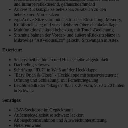
und infrarot-reflektierend, geräuschdämmend
Äußere Rücksitzplätze beheizbar, zusätzlich zu den
beheizbaren Vordersitzen
ergoActive-Sitze vorn mit elektrischer Einstellung, Memory,
Komforteinstieg und verschiebbarer Oberschenkelauflage
Multifunktionslenkrad beheizbar, mit Touch-Bedienung
Sitzmittelbahnen der Vorder- und äußerenRücksitzplätze in
Mikrovlies "ArtVeloursEco" gelocht, Sitzwangen in Artex
Exterieur:
Seitenscheiben hinten und Heckscheibe abgedunkelt
Dachreling schwarz
Schriftzug "ID.7" in Weiß auf der Heckklappe
"Easy Open & Close" - Heckklappe mit sensorgesteuerter
Öffnung und Schließung, mit Fernentriegelung
Leichtmetallräder "Skagen" 8,5 J x 20 vorn, 9,5 J x 20 hinten,
in Schwarz
Sonstiges:
12-V-Steckdose im Gepäckraum
Außenspiegelgehäuse schwarz lackiert
Abbiegebremsfunktion und Ausweichunterstützung
Netztrennwand