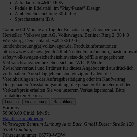
Allradantrieb 4MOTION
Pedale in Edelstahl, im "Play/Pause"-Design
Ambientebeleuchtung 30-farbig
Sprachassistent IDA
Garantie 60 Monate ab Tag der Erstzulassung, Angaben zum
Hersteller: Volkswagen AG, Volkswagen, Berliner Ring 2, 38440
Wolfsburg, Deutschland, +49-5361-9-0,
kundenbetreuung(at)volkswagen.de, Produktinformationen:
https://www.volkswagen.de/idhub/content/dam/onehub_master/downl
safety/volkswagen-sicherheitshinweise-de.pdfDie angegebenen
Verbrauchsangaben beziehen sich auf WLTP-Werte.
Zwischenverkauf und Irrtümer für dieses Angebot sind ausdrücklich
vorbehalten. Ausschlaggebend sind einzig und allein die
Vereinbarungen in der Auftragsbestätigung oder im Kaufvertrag.
Den genauen Ausstattungsumfang, die genauen Kilometer und den
Verkaufspreis erhalten Sie von unserem Verkaufspersonal. Bitte
kontaktieren Sie uns.
Leasing
Finanzierung
Barzahlung
Barpreis
56.980,00 €
inkl. MwSt.
Händler kontaktieren
Volkswagen Zentrum Limburg
Auto Bach GmbH
Diezer Straße 120
65549 Limburg
Fahrzeugnummer:
06779-WDW