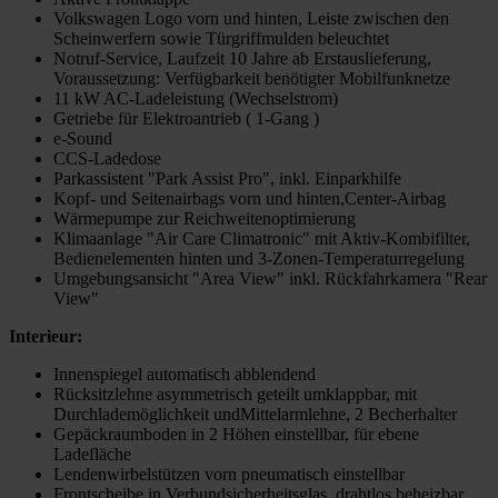
Volkswagen Logo vorn und hinten, Leiste zwischen den
Scheinwerfern sowie Türgriffmulden beleuchtet
Notruf-Service, Laufzeit 10 Jahre ab Erstauslieferung,
Voraussetzung: Verfügbarkeit benötigter Mobilfunknetze
11 kW AC-Ladeleistung (Wechselstrom)
Getriebe für Elektroantrieb ( 1-Gang )
e-Sound
CCS-Ladedose
Parkassistent "Park Assist Pro", inkl. Einparkhilfe
Kopf- und Seitenairbags vorn und hinten,Center-Airbag
Wärmepumpe zur Reichweitenoptimierung
Klimaanlage "Air Care Climatronic" mit Aktiv-Kombifilter,
Bedienelementen hinten und 3-Zonen-Temperaturregelung
Umgebungsansicht "Area View" inkl. Rückfahrkamera "Rear
View"
Interieur:
Innenspiegel automatisch abblendend
Rücksitzlehne asymmetrisch geteilt umklappbar, mit
Durchlademöglichkeit undMittelarmlehne, 2 Becherhalter
Gepäckraumboden in 2 Höhen einstellbar, für ebene
Ladefläche
Lendenwirbelstützen vorn pneumatisch einstellbar
Frontscheibe in Verbundsicherheitsglas, drahtlos beheizbar