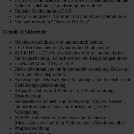
2 USB-C-Schnittstellen vorn, 2 USB-C-Ladebuchsen an der
Mittelkonsolehinten, Ladeleistung bis zu 45 W
Digitaler Radioempfang DAB+
Telefonschnittstelle "Comfort" mit induktiver Ladefunktion
Navigationssystem "Discover Pro Max"
Technik & Sicherheit:
Scheibenwaschdüsen vorn automatisch beheizt
LED-Rückleuchten mit dynamischer Blinkleuchte
IQ.LIGHT - LED-Matrix-Scheinwerfer mit automatischer
Fahrlichtschaltung, Schlechtwetterlicht, Begrüßungsfunktion
Ladekabel Mode 3 Typ 2, 16 A
Diebstahlwarnanlage mit Innenraumüberwachung, Back-up-
Horn und Abschleppschutz
Außenspiegel elektrisch einstell-, anklapp- und beheizbar, mit
Beifahrerspiegelabsenkung
Airbag für Fahrer und Beifahrer, mit Beifahrerairbag-
Deaktivierung
Schlüsselloses Schließ- und Startsystem "Keyless Access",
mit berührungsloser Ver- und Entriegelung, SAFE-
Verriegelung
ISOFIX-Halteösen für Kindersitze auf denäußeren
Rücksitzen sowie auf dem Beifahrersitz, i-Size-kompatibel
Progressivlenkung
Aktive Frontklappe