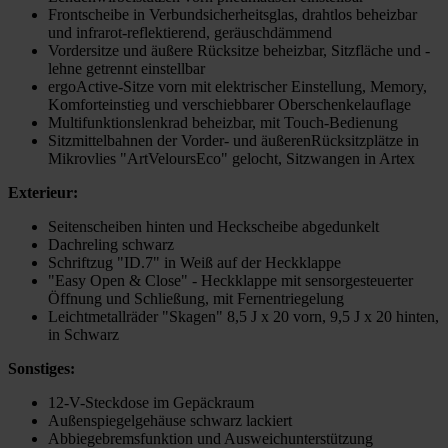
Frontscheibe in Verbundsicherheitsglas, drahtlos beheizbar
und infrarot-reflektierend, geräuschdämmend
Vordersitze und äußere Rücksitze beheizbar, Sitzfläche und -
lehne getrennt einstellbar
ergoActive-Sitze vorn mit elektrischer Einstellung, Memory,
Komforteinstieg und verschiebbarer Oberschenkelauflage
Multifunktionslenkrad beheizbar, mit Touch-Bedienung
Sitzmittelbahnen der Vorder- und äußerenRücksitzplätze in
Mikrovlies "ArtVeloursEco" gelocht, Sitzwangen in Artex
Exterieur:
Seitenscheiben hinten und Heckscheibe abgedunkelt
Dachreling schwarz
Schriftzug "ID.7" in Weiß auf der Heckklappe
"Easy Open & Close" - Heckklappe mit sensorgesteuerter
Öffnung und Schließung, mit Fernentriegelung
Leichtmetallräder "Skagen" 8,5 J x 20 vorn, 9,5 J x 20 hinten,
in Schwarz
Sonstiges:
12-V-Steckdose im Gepäckraum
Außenspiegelgehäuse schwarz lackiert
Abbiegebremsfunktion und Ausweichunterstützung