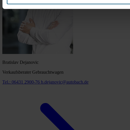
Bratislav Dejanovic
Verkaufsberater Gebrauchtwagen
Tel.: 06431 2900-76
b.dejanovic@autobach.de