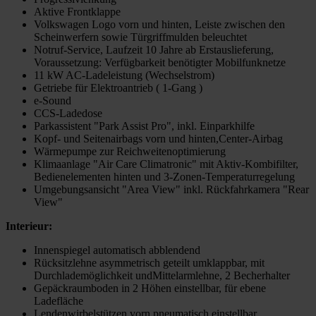
Aktive Frontklappe
Volkswagen Logo vorn und hinten, Leiste zwischen den
Scheinwerfern sowie Türgriffmulden beleuchtet
Notruf-Service, Laufzeit 10 Jahre ab Erstauslieferung,
Voraussetzung: Verfügbarkeit benötigter Mobilfunknetze
11 kW AC-Ladeleistung (Wechselstrom)
Getriebe für Elektroantrieb ( 1-Gang )
e-Sound
CCS-Ladedose
Parkassistent "Park Assist Pro", inkl. Einparkhilfe
Kopf- und Seitenairbags vorn und hinten,Center-Airbag
Wärmepumpe zur Reichweitenoptimierung
Klimaanlage "Air Care Climatronic" mit Aktiv-Kombifilter,
Bedienelementen hinten und 3-Zonen-Temperaturregelung
Umgebungsansicht "Area View" inkl. Rückfahrkamera "Rear
View"
Interieur:
Innenspiegel automatisch abblendend
Rücksitzlehne asymmetrisch geteilt umklappbar, mit
Durchlademöglichkeit undMittelarmlehne, 2 Becherhalter
Gepäckraumboden in 2 Höhen einstellbar, für ebene
Ladefläche
Lendenwirbelstützen vorn pneumatisch einstellbar