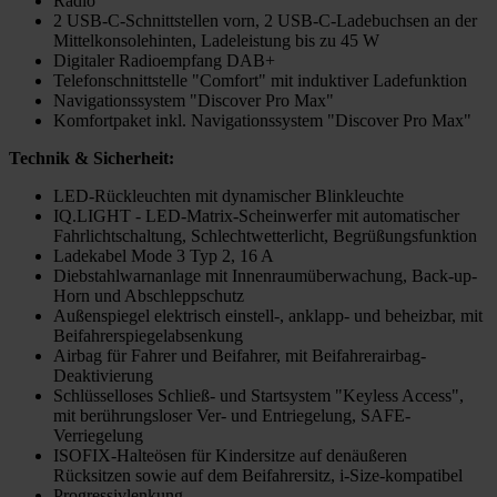
Radio
2 USB-C-Schnittstellen vorn, 2 USB-C-Ladebuchsen an der
Mittelkonsolehinten, Ladeleistung bis zu 45 W
Digitaler Radioempfang DAB+
Telefonschnittstelle "Comfort" mit induktiver Ladefunktion
Navigationssystem "Discover Pro Max"
Komfortpaket inkl. Navigationssystem "Discover Pro Max"
Technik & Sicherheit:
LED-Rückleuchten mit dynamischer Blinkleuchte
IQ.LIGHT - LED-Matrix-Scheinwerfer mit automatischer
Fahrlichtschaltung, Schlechtwetterlicht, Begrüßungsfunktion
Ladekabel Mode 3 Typ 2, 16 A
Diebstahlwarnanlage mit Innenraumüberwachung, Back-up-
Horn und Abschleppschutz
Außenspiegel elektrisch einstell-, anklapp- und beheizbar, mit
Beifahrerspiegelabsenkung
Airbag für Fahrer und Beifahrer, mit Beifahrerairbag-
Deaktivierung
Schlüsselloses Schließ- und Startsystem "Keyless Access",
mit berührungsloser Ver- und Entriegelung, SAFE-
Verriegelung
ISOFIX-Halteösen für Kindersitze auf denäußeren
Rücksitzen sowie auf dem Beifahrersitz, i-Size-kompatibel
Progressivlenkung