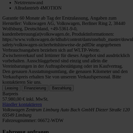
Netztrennwand
Allradantrieb 4MOTION
Garantie 60 Monate ab Tag der Erstzulassung, Angaben zum
Hersteller: Volkswagen AG, Volkswagen, Berliner Ring 2, 38440
Wolfsburg, Deutschland, +49-5361-9-0,
kundenbetreuung(at)volkswagen.de, Produktinformationen:
https://www.volkswagen.de/idhub/content/dam/onehub_master/downl
safety/volkswagen-sicherheitshinweise-de.pdfDie angegebenen
Verbrauchsangaben beziehen sich auf WLTP-Werte.
Zwischenverkauf und Irrtümer für dieses Angebot sind ausdrücklich
vorbehalten. Ausschlaggebend sind einzig und allein die
Vereinbarungen in der Auftragsbestätigung oder im Kaufvertrag.
Den genauen Ausstattungsumfang, die genauen Kilometer und den
Verkaufspreis erhalten Sie von unserem Verkaufspersonal. Bitte
kontaktieren Sie uns.
Leasing
Finanzierung
Barzahlung
Barpreis
57.980,00 €
inkl. MwSt.
Händler kontaktieren
Volkswagen Zentrum Limburg
Auto Bach GmbH
Diezer Straße 120
65549 Limburg
Fahrzeugnummer:
06672-WDW
Fahrzeug anfragen