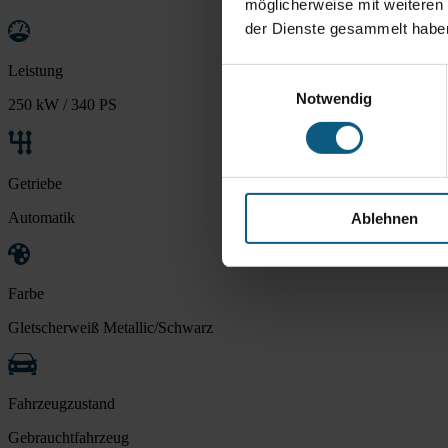
möglicherweise mit weiteren
der Dienste gesammelt habe
Leistung
Einwilligungsauswahl
Notwendig
250 kW / 340 PS
Getriebe
Automatik
Ablehnen
Farbe
Gletscherweiß Metallic/Schwarz
Fahrzeugzustand
Gebrauchtfahrzeug