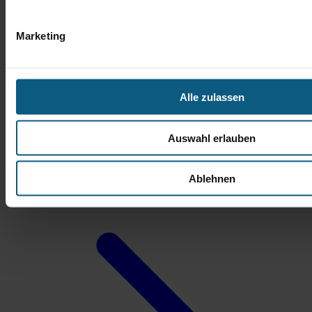
Marketing
Alle zulassen
Michael Nowak
Auswahl erlauben
Verkaufsberater Gebrauchtwagen
Ablehnen
Tel.: 06172 3087-27
m.nowak@autobach.de