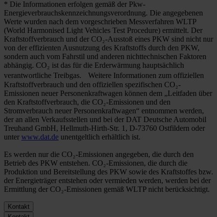
* Die Informationen erfolgen gemäß der Pkw-
Energieverbrauchskennzeichnungsverordnung. Die angegebenen
Werte wurden nach dem vorgeschrieben Messverfahren WLTP
(World Harmonised Light Vehicles Test Procedure) ermittelt. Der
Kraftstoffverbrauch und der CO₂-Ausstoß eines PKW sind nicht nur
von der effizienten Ausnutzung des Kraftstoffs durch den PKW,
sondern auch vom Fahrstil und anderen nichttechnischen Faktoren
abhängig. CO₂ ist das für die Erderwärmung hauptsächlich
verantwortliche Treibgas. Weitere Informationen zum offiziellen
Kraftstoffverbrauch und den offiziellen spezifischen CO₂-
Emissionen neuer Personenkraftwagen können dem „Leitfaden über
den Kraftstoffverbrauch, die CO₂-Emissionen und den
Stromverbrauch neuer Personenkraftwagen“ entnommen werden,
der an allen Verkaufsstellen und bei der DAT Deutsche Automobil
Treuhand GmbH, Hellmuth-Hirth-Str. 1, D-73760 Ostfildern oder
unter
www.dat.de
unentgeltlich erhältlich ist.
Es werden nur die CO₂-Emissionen angegeben, die durch den
Betrieb des PKW entstehen. CO₂-Emissionen, die durch die
Produktion und Bereitstellung des PKW sowie des Kraftstoffes bzw.
der Energieträger entstehen oder vermieden werden, werden bei der
Ermittlung der CO₂-Emissionen gemäß WLTP nicht berücksichtigt.
Kontakt
Kontakt