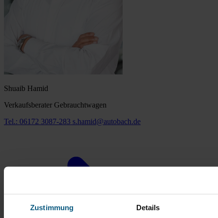
Shuaib Hamid
Verkaufsberater Gebrauchtwagen
Tel.: 06172 3087-283
s.hamid@autobach.de
Zustimmung
Details