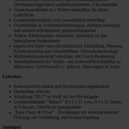
Durchlademöglichkeit undMittelarmlehne, 2 Becherhalter
Gepäckraumboden in 2 Höhen einstellbar, für ebene
Ladefläche
Lendenwirbelstützen vorn pneumatisch einstellbar
Frontscheibe in Verbundsicherheitsglas, drahtlos beheizbar
und infrarot-reflektierend, geräuschdämmend
Äußere Rücksitzplätze beheizbar, zusätzlich zu den
beheizbaren Vordersitzen
ergoActive-Sitze vorn mit elektrischer Einstellung, Memory,
Komforteinstieg und verschiebbarer Oberschenkelauflage
Multifunktionslenkrad beheizbar, mit Touch-Bedienung
Sitzmittelbahnen der Vorder- und äußerenRücksitzplätze in
Mikrovlies "ArtVeloursEco" gelocht, Sitzwangen in Artex
Exterieur:
Seitenscheiben hinten und Heckscheibe abgedunkelt
Dachreling schwarz
Schriftzug "ID.7" in Weiß auf der Heckklappe
Leichtmetallräder "Mataró" 8,5 J x 21 vorn, 9 J x 21 hinten,
in Schwarz, Oberfläche glanzgedreht
"Easy Open & Close" - Heckklappe mit sensorgesteuerter
Öffnung und Schließung, mit Fernentriegelung
Sonstiges: