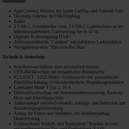
Multimedia:
App-Connect Wireless für Apple CarPlay und Android Auto
Diversity-Antenne für FM-Empfang
Radio
2 USB-C-Schnittstellen vorn, 2 USB-C-Ladebuchsen an der
Mittelkonsolehinten, Ladeleistung bis zu 45 W
Digitaler Radioempfang DAB+
Telefonschnittstelle "Comfort" mit induktiver Ladefunktion
Navigationssystem "Discover Pro Max"
Technik & Sicherheit:
Scheibenwaschdüsen vorn automatisch beheizt
LED-Rückleuchten mit dynamischer Blinkleuchte
IQ.LIGHT - LED-Matrix-Scheinwerfer mit automatischer
Fahrlichtschaltung, Schlechtwetterlicht, Begrüßungsfunktion
Ladekabel Mode 3 Typ 2, 16 A
Diebstahlwarnanlage mit Innenraumüberwachung, Back-up-
Horn und Abschleppschutz
Außenspiegel elektrisch einstell-, anklapp- und beheizbar, mit
Beifahrerspiegelabsenkung
Airbag für Fahrer und Beifahrer, mit Beifahrerairbag-
Deaktivierung
Schlüsselloses Schließ- und Startsystem "Keyless Access",
mit berührungsloser Ver- und Entriegelung, SAFE-