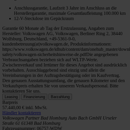
Anschlussgarantie, Laufzeit 3 Jahre im Anschluss an die
Herstellergarantie, maximale Gesamtlaufleistung 100.000 km
12-V-Steckdose im Gepäckraum
Garantie 60 Monate ab Tag der Erstzulassung, Angaben zum
Hersteller: Volkswagen AG, Volkswagen, Berliner Ring 2, 38440
Wolfsburg, Deutschland, +49-5361-9-0,
kundenbetreuung(at)volkswagen.de, Produktinformationen:
https://www.volkswagen.de/idhub/content/dam/onehub_master/downl
safety/volkswagen-sicherheitshinweise-de.pdfDie angegebenen
Verbrauchsangaben beziehen sich auf WLTP-Werte.
Zwischenverkauf und Irrtümer für dieses Angebot sind ausdrücklich
vorbehalten. Ausschlaggebend sind einzig und allein die
Vereinbarungen in der Auftragsbestätigung oder im Kaufvertrag.
Den genauen Ausstattungsumfang, die genauen Kilometer und den
Verkaufspreis erhalten Sie von unserem Verkaufspersonal. Bitte
kontaktieren Sie uns.
Leasing
Finanzierung
Barzahlung
Barpreis
57.440,00 €
inkl. MwSt.
Händler kontaktieren
Volkswagen Partner Bad Homburg
Auto Bach GmbH
Urseler
Straße 61
61348 Bad Homburg
Fahrzeugnummer:
06757-WDW