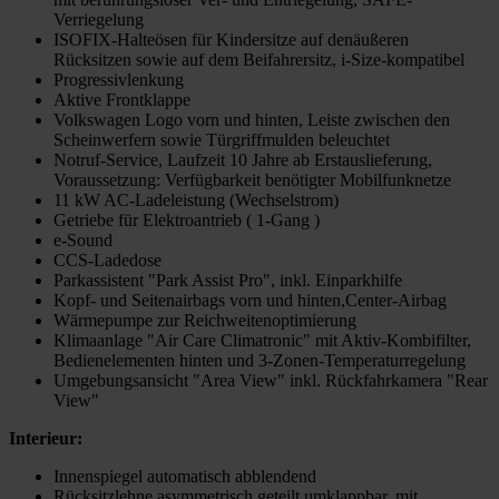
Verriegelung
ISOFIX-Halteösen für Kindersitze auf denäußeren
Rücksitzen sowie auf dem Beifahrersitz, i-Size-kompatibel
Progressivlenkung
Aktive Frontklappe
Volkswagen Logo vorn und hinten, Leiste zwischen den
Scheinwerfern sowie Türgriffmulden beleuchtet
Notruf-Service, Laufzeit 10 Jahre ab Erstauslieferung,
Voraussetzung: Verfügbarkeit benötigter Mobilfunknetze
11 kW AC-Ladeleistung (Wechselstrom)
Getriebe für Elektroantrieb ( 1-Gang )
e-Sound
CCS-Ladedose
Parkassistent "Park Assist Pro", inkl. Einparkhilfe
Kopf- und Seitenairbags vorn und hinten,Center-Airbag
Wärmepumpe zur Reichweitenoptimierung
Klimaanlage "Air Care Climatronic" mit Aktiv-Kombifilter,
Bedienelementen hinten und 3-Zonen-Temperaturregelung
Umgebungsansicht "Area View" inkl. Rückfahrkamera "Rear
View"
Interieur:
Innenspiegel automatisch abblendend
Rücksitzlehne asymmetrisch geteilt umklappbar, mit