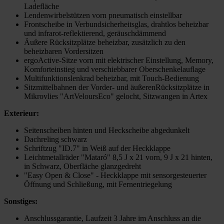
Ladefläche
Lendenwirbelstützen vorn pneumatisch einstellbar
Frontscheibe in Verbundsicherheitsglas, drahtlos beheizbar
und infrarot-reflektierend, geräuschdämmend
Äußere Rücksitzplätze beheizbar, zusätzlich zu den
beheizbaren Vordersitzen
ergoActive-Sitze vorn mit elektrischer Einstellung, Memory,
Komforteinstieg und verschiebbarer Oberschenkelauflage
Multifunktionslenkrad beheizbar, mit Touch-Bedienung
Sitzmittelbahnen der Vorder- und äußerenRücksitzplätze in
Mikrovlies "ArtVeloursEco" gelocht, Sitzwangen in Artex
Exterieur:
Seitenscheiben hinten und Heckscheibe abgedunkelt
Dachreling schwarz
Schriftzug "ID.7" in Weiß auf der Heckklappe
Leichtmetallräder "Mataró" 8,5 J x 21 vorn, 9 J x 21 hinten,
in Schwarz, Oberfläche glanzgedreht
"Easy Open & Close" - Heckklappe mit sensorgesteuerter
Öffnung und Schließung, mit Fernentriegelung
Sonstiges:
Anschlussgarantie, Laufzeit 3 Jahre im Anschluss an die