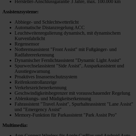
Hersteller-Anschlussgarantie 3 Jahre, max. 100.000 km
Assistenzsysteme:
Abbiege- und Schlechtwetterlicht
Automatische Distanzregelung ACC
Leuchtweitenregulierung dynamisch, mit dynamischem
Kurvenfahrlicht
Regensensor
Notbremsassistent "Front Assist" mit Fußgänger- und
Radfahrererkennung
Dynamischer Fernlichtassistent "Dynamic Light Assist"
Spurwechselassistent "Side Assist", Ausparkassistent und
Ausstiegswarnung
Proaktives Insassenschutzsystem
Reifenkontrollanzeige
Verkehrszeichenerkennung
Geschwindigkeitsbegrenzer mit vorausschauender Regelung
Ablenkungs- und Müdigkeitserkennung
Fahrassistent "Travel Assist", Spurhalteassistent "Lane Assist"
und "Emergency Assist"
Memory-Funktion für Parkassistent "Park Assist Pro"
Multimedia:
App-Connect Wireless für Apple CarPlay und Android Auto