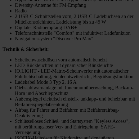
Diversity-Antenne für FM-Empfang
Radio
2 USB-C-Schnittstellen vorn, 2 USB-C-Ladebuchsen an der
Mittelkonsolehinten, Ladeleistung bis zu 45 W
Digitaler Radioempfang DAB+
Telefonschnittstelle "Comfort" mit induktiver Ladefunktion
Navigationssystem "Discover Pro Max"
Technik & Sicherheit:
Scheibenwaschdüsen vorn automatisch beheizt
LED-Rückleuchten mit dynamischer Blinkleuchte
IQ.LIGHT - LED-Matrix-Scheinwerfer mit automatischer
Fahrlichtschaltung, Schlechtwetterlicht, Begrüßungsfunktion
Ladekabel Mode 3 Typ 2, 16 A
Diebstahlwarnanlage mit Innenraumüberwachung, Back-up-
Horn und Abschleppschutz
Außenspiegel elektrisch einstell-, anklapp- und beheizbar, mit
Beifahrerspiegelabsenkung
Airbag für Fahrer und Beifahrer, mit Beifahrerairbag-
Deaktivierung
Schlüsselloses Schließ- und Startsystem "Keyless Access",
mit berührungsloser Ver- und Entriegelung, SAFE-
Verriegelung
ISOFIX-Halteösen für Kindersitze auf denäußeren