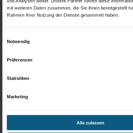
und Analysen weiter. Unsere Partner führen diese Informati
mit weiteren Daten zusammen, die Sie ihnen bereitgestellt ha
Rahmen Ihrer Nutzung der Dienste gesammelt haben.
Einwilligungsauswahl
Notwendig
Michael Nowak
Verkaufsberater Gebrauchtwagen
Präferenzen
Tel.: 06172 3087-27
m.nowak@autobach.de
Statistiken
Marketing
Alle zulassen