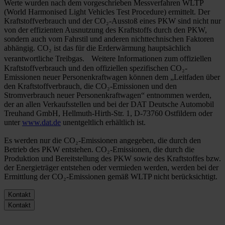
Werte wurden nach dem vorgeschrieben Messverfahren WLTP
(World Harmonised Light Vehicles Test Procedure) ermittelt. Der
Kraftstoffverbrauch und der CO₂-Ausstoß eines PKW sind nicht nur
von der effizienten Ausnutzung des Kraftstoffs durch den PKW,
sondern auch vom Fahrstil und anderen nichttechnischen Faktoren
abhängig. CO₂ ist das für die Erderwärmung hauptsächlich
verantwortliche Treibgas. Weitere Informationen zum offiziellen
Kraftstoffverbrauch und den offiziellen spezifischen CO₂-
Emissionen neuer Personenkraftwagen können dem „Leitfaden über
den Kraftstoffverbrauch, die CO₂-Emissionen und den
Stromverbrauch neuer Personenkraftwagen“ entnommen werden,
der an allen Verkaufsstellen und bei der DAT Deutsche Automobil
Treuhand GmbH, Hellmuth-Hirth-Str. 1, D-73760 Ostfildern oder
unter
www.dat.de
unentgeltlich erhältlich ist.
Es werden nur die CO₂-Emissionen angegeben, die durch den
Betrieb des PKW entstehen. CO₂-Emissionen, die durch die
Produktion und Bereitstellung des PKW sowie des Kraftstoffes bzw.
der Energieträger entstehen oder vermieden werden, werden bei der
Ermittlung der CO₂-Emissionen gemäß WLTP nicht berücksichtigt.
Kontakt
Kontakt