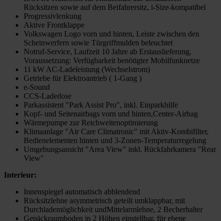
Rücksitzen sowie auf dem Beifahrersitz, i-Size-kompatibel
Progressivlenkung
Aktive Frontklappe
Volkswagen Logo vorn und hinten, Leiste zwischen den
Scheinwerfern sowie Türgriffmulden beleuchtet
Notruf-Service, Laufzeit 10 Jahre ab Erstauslieferung,
Voraussetzung: Verfügbarkeit benötigter Mobilfunknetze
11 kW AC-Ladeleistung (Wechselstrom)
Getriebe für Elektroantrieb ( 1-Gang )
e-Sound
CCS-Ladedose
Parkassistent "Park Assist Pro", inkl. Einparkhilfe
Kopf- und Seitenairbags vorn und hinten,Center-Airbag
Wärmepumpe zur Reichweitenoptimierung
Klimaanlage "Air Care Climatronic" mit Aktiv-Kombifilter,
Bedienelementen hinten und 3-Zonen-Temperaturregelung
Umgebungsansicht "Area View" inkl. Rückfahrkamera "Rear
View"
Interieur:
Innenspiegel automatisch abblendend
Rücksitzlehne asymmetrisch geteilt umklappbar, mit
Durchlademöglichkeit undMittelarmlehne, 2 Becherhalter
Gepäckraumboden in 2 Höhen einstellbar, für ebene