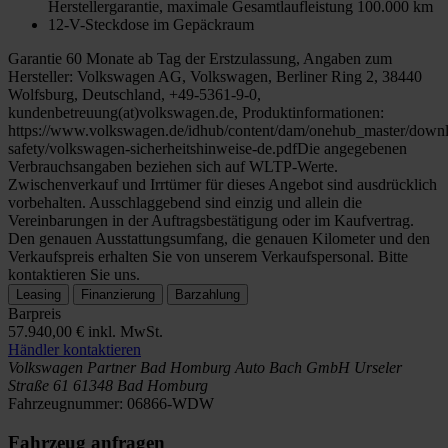
Herstellergarantie, maximale Gesamtlaufleistung 100.000 km
12-V-Steckdose im Gepäckraum
Garantie 60 Monate ab Tag der Erstzulassung, Angaben zum
Hersteller: Volkswagen AG, Volkswagen, Berliner Ring 2, 38440
Wolfsburg, Deutschland, +49-5361-9-0,
kundenbetreuung(at)volkswagen.de, Produktinformationen:
https://www.volkswagen.de/idhub/content/dam/onehub_master/downl
safety/volkswagen-sicherheitshinweise-de.pdfDie angegebenen
Verbrauchsangaben beziehen sich auf WLTP-Werte.
Zwischenverkauf und Irrtümer für dieses Angebot sind ausdrücklich
vorbehalten. Ausschlaggebend sind einzig und allein die
Vereinbarungen in der Auftragsbestätigung oder im Kaufvertrag.
Den genauen Ausstattungsumfang, die genauen Kilometer und den
Verkaufspreis erhalten Sie von unserem Verkaufspersonal. Bitte
kontaktieren Sie uns.
Leasing
Finanzierung
Barzahlung
Barpreis
57.940,00 €
inkl. MwSt.
Händler kontaktieren
Volkswagen Partner Bad Homburg
Auto Bach GmbH
Urseler
Straße 61
61348 Bad Homburg
Fahrzeugnummer:
06866-WDW
Fahrzeug anfragen