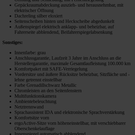
Gepäckraumabdeckung auszieh- und herausnehmbar, mit
elektrischer Öffnung
Dachreling silber eloxiert
Seitenscheiben hinten und Heckscheibe abgedunkelt
Außenspiegel elektrisch anklapp- und beheizbar, auf
Fahrerseite abblendend, Beifahrerspiegelabsenkung
Sonstiges:
Innenfarbe: grau
Anschlussgarantie, Laufzeit 3 Jahre im Anschluss an die
Herstellergarantie, maximale Gesamtlaufleistung 100.000 km
Komfortpaket mit SAFE-Verriegelung
Vordersitze und äußere Rücksitze beheizbar, Sitzfläche und -
lehne getrennt einstellbar
Farbe Grenadillschwarz Metallic
Chromleisten an den Seitenfenstern
Multifunktionskamera
Ambientebeleuchtung
Netztrennwand
Sprachassistent IDA und elektronische Sprachverstärkung
Komfortsitze vorn
ergoActive-Sitze vorn höheneinstellbar, mit verschiebbarer
Oberschenkelauflage
Innenspiegel automatisch abblendend