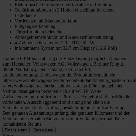
Elektronische Parkbremse inkl. Auto-Hold-Funktion
Gepäckraumboden in 2 Höhen einstellbar, für ebene
Ladefläche
Vordersitze mit Massagefunktion
Fußgängererkennung
Türgriffmulden beleuchtet
Abbiegebremsfunktion und Ausweichunterstützung
4-Zylinder-Dieselmotor 2,0 l TDI, 90 kW
Infotainment-System mit 32,7-cm-Display (12,9 Zoll)
Garantie 60 Monate ab Tag der Erstzulassung möglich, Angaben
zum Hersteller: Volkswagen AG, Volkswagen, Berliner Ring 2,
38440 Wolfsburg, Deutschland, +49-5361-9-0,
kundenbetreuung(at)volkswagen.de, Produktinformationen:
https://www.volkswagen.de/idhub/content/dam/onehub_master/downl
safety/volkswagen-sicherheitshinweise-de.pdfDie angegebenen
Verbrauchsangaben beziehen sich auf WLTP-Werte.
Zwischenverkauf und Irrtümer für dieses Angebot sind ausdrücklich
vorbehalten. Ausschlaggebend sind einzig und allein die
Vereinbarungen in der Auftragsbestätigung oder im Kaufvertrag.
Den genauen Ausstattungsumfang, die genauen Kilometer und den
Verkaufspreis erhalten Sie von unserem Verkaufspersonal. Bitte
kontaktieren Sie uns.
Finanzierung
Barzahlung
Barpreis