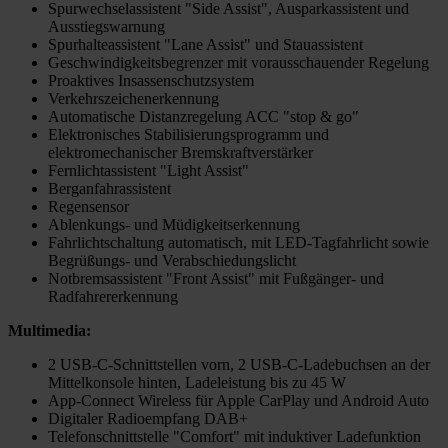
Spurwechselassistent "Side Assist", Ausparkassistent und
Ausstiegswarnung
Spurhalteassistent "Lane Assist" und Stauassistent
Geschwindigkeitsbegrenzer mit vorausschauender Regelung
Proaktives Insassenschutzsystem
Verkehrszeichenerkennung
Automatische Distanzregelung ACC "stop & go"
Elektronisches Stabilisierungsprogramm und
elektromechanischer Bremskraftverstärker
Fernlichtassistent "Light Assist"
Berganfahrassistent
Regensensor
Ablenkungs- und Müdigkeitserkennung
Fahrlichtschaltung automatisch, mit LED-Tagfahrlicht sowie
Begrüßungs- und Verabschiedungslicht
Notbremsassistent "Front Assist" mit Fußgänger- und
Radfahrererkennung
Multimedia:
2 USB-C-Schnittstellen vorn, 2 USB-C-Ladebuchsen an der
Mittelkonsole hinten, Ladeleistung bis zu 45 W
App-Connect Wireless für Apple CarPlay und Android Auto
Digitaler Radioempfang DAB+
Telefonschnittstelle "Comfort" mit induktiver Ladefunktion