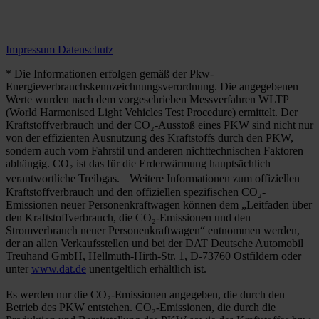
Impressum
Datenschutz
* Die Informationen erfolgen gemäß der Pkw-
Energieverbrauchskennzeichnungsverordnung. Die angegebenen
Werte wurden nach dem vorgeschrieben Messverfahren WLTP
(World Harmonised Light Vehicles Test Procedure) ermittelt. Der
Kraftstoffverbrauch und der CO₂-Ausstoß eines PKW sind nicht nur
von der effizienten Ausnutzung des Kraftstoffs durch den PKW,
sondern auch vom Fahrstil und anderen nichttechnischen Faktoren
abhängig. CO₂ ist das für die Erderwärmung hauptsächlich
verantwortliche Treibgas. Weitere Informationen zum offiziellen
Kraftstoffverbrauch und den offiziellen spezifischen CO₂-
Emissionen neuer Personenkraftwagen können dem „Leitfaden über
den Kraftstoffverbrauch, die CO₂-Emissionen und den
Stromverbrauch neuer Personenkraftwagen“ entnommen werden,
der an allen Verkaufsstellen und bei der DAT Deutsche Automobil
Treuhand GmbH, Hellmuth-Hirth-Str. 1, D-73760 Ostfildern oder
unter
www.dat.de
unentgeltlich erhältlich ist.
Es werden nur die CO₂-Emissionen angegeben, die durch den
Betrieb des PKW entstehen. CO₂-Emissionen, die durch die