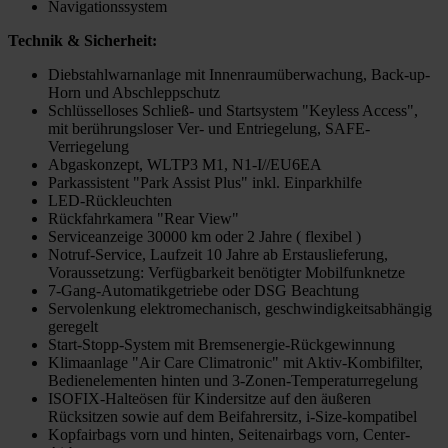
Navigationssystem
Technik & Sicherheit:
Diebstahlwarnanlage mit Innenraumüberwachung, Back-up-
Horn und Abschleppschutz
Schlüsselloses Schließ- und Startsystem "Keyless Access",
mit berührungsloser Ver- und Entriegelung, SAFE-
Verriegelung
Abgaskonzept, WLTP3 M1, N1-I//EU6EA
Parkassistent "Park Assist Plus" inkl. Einparkhilfe
LED-Rückleuchten
Rückfahrkamera "Rear View"
Serviceanzeige 30000 km oder 2 Jahre ( flexibel )
Notruf-Service, Laufzeit 10 Jahre ab Erstauslieferung,
Voraussetzung: Verfügbarkeit benötigter Mobilfunknetze
7-Gang-Automatikgetriebe oder DSG Beachtung
Servolenkung elektromechanisch, geschwindigkeitsabhängig
geregelt
Start-Stopp-System mit Bremsenergie-Rückgewinnung
Klimaanlage "Air Care Climatronic" mit Aktiv-Kombifilter,
Bedienelementen hinten und 3-Zonen-Temperaturregelung
ISOFIX-Halteösen für Kindersitze auf den äußeren
Rücksitzen sowie auf dem Beifahrersitz, i-Size-kompatibel
Kopfairbags vorn und hinten, Seitenairbags vorn, Center-