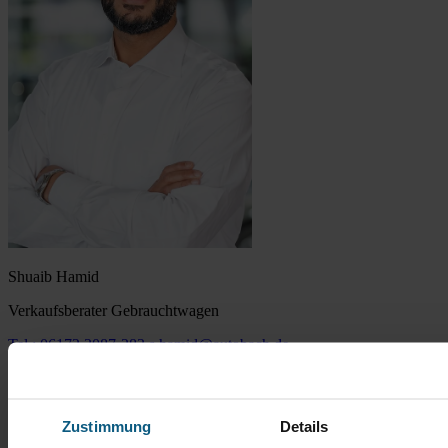
Shuaib Hamid
Verkaufsberater Gebrauchtwagen
Tel.: 06172 3087-283
s.hamid@autobach.de
Zustimmung
Details