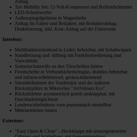
Airbag
Tire Mobility Set: 12-Volt-Kompressor und Reifendichtmittel
LED-Scheinwerfer
Außenspiegelgehäuse in Wagenfarbe
Airbag für Fahrer und Beifahrer, mit Beifahrerairbag-
Deaktivierung, inkl. Knie-Airbag auf der Fahrerseite
Interieur:
Multifunktionslenkrad in Leder, beheizbar, mit Schaltwippen
Standheizung und -lüftung mit Funkfernbedienung und
Vorwahluhr
Sonnenschutzrollo an den Türscheiben hinten
Frontscheibe in Verbundsicherheitsglas, drahtlos beheizbar
und infrarot-reflektierend, geräuschdämmend
Sitzmittelbahnen der Vordersitze und der äußeren
Rücksitzplätze in Mikrovlies "ArtVelours Eco"
Rücksitzlehne asymmetrisch geteilt umklappbar, mit
Durchlademöglichkeit
Lendenwirbelstützen vorn pneumatisch einstellbar
Mittelarmlehne hinten
Exterieur:
"Easy Open & Close" - Heckklappe mit sensorgesteuerter
Öffnung und Schließung, mit Fernentriegelung