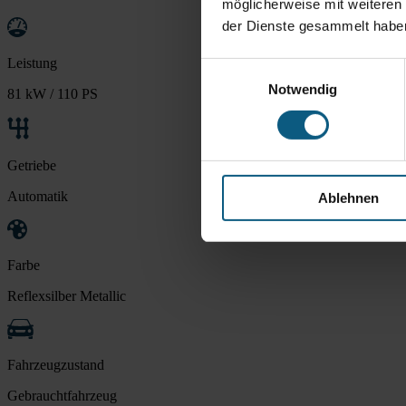
möglicherweise mit weiteren
der Dienste gesammelt habe
Leistung
Einwilligungsauswahl
Notwendig
81 kW / 110 PS
Getriebe
Automatik
Ablehnen
Farbe
Reflexsilber Metallic
Fahrzeugzustand
Gebrauchtfahrzeug