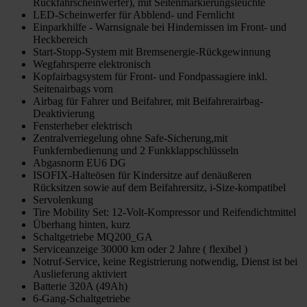
Rückfahrscheinwerfer), mit Seitenmarkierungsleuchte
LED-Scheinwerfer für Abblend- und Fernlicht
Einparkhilfe - Warnsignale bei Hindernissen im Front- und
Heckbereich
Start-Stopp-System mit Bremsenergie-Rückgewinnung
Wegfahrsperre elektronisch
Kopfairbagsystem für Front- und Fondpassagiere inkl.
Seitenairbags vorn
Airbag für Fahrer und Beifahrer, mit Beifahrerairbag-
Deaktivierung
Fensterheber elektrisch
Zentralverriegelung ohne Safe-Sicherung,mit
Funkfernbedienung und 2 Funkklappschlüsseln
Abgasnorm EU6 DG
ISOFIX-Halteösen für Kindersitze auf denäußeren
Rücksitzen sowie auf dem Beifahrersitz, i-Size-kompatibel
Servolenkung
Tire Mobility Set: 12-Volt-Kompressor und Reifendichtmittel
Überhang hinten, kurz
Schaltgetriebe MQ200_GA
Serviceanzeige 30000 km oder 2 Jahre ( flexibel )
Notruf-Service, keine Registrierung notwendig, Dienst ist bei
Auslieferung aktiviert
Batterie 320A (49Ah)
6-Gang-Schaltgetriebe