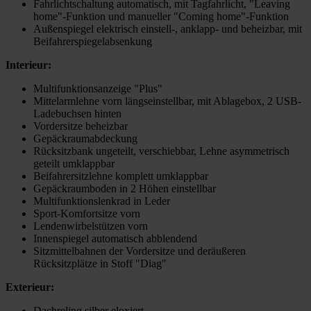
Fahrlichtschaltung automatisch, mit Tagfahrlicht, "Leaving
home"-Funktion und manueller "Coming home"-Funktion
Außenspiegel elektrisch einstell-, anklapp- und beheizbar, mit
Beifahrerspiegelabsenkung
Interieur:
Multifunktionsanzeige "Plus"
Mittelarmlehne vorn längseinstellbar, mit Ablagebox, 2 USB-
Ladebuchsen hinten
Vordersitze beheizbar
Gepäckraumabdeckung
Rücksitzbank ungeteilt, verschiebbar, Lehne asymmetrisch
geteilt umklappbar
Beifahrersitzlehne komplett umklappbar
Gepäckraumboden in 2 Höhen einstellbar
Multifunktionslenkrad in Leder
Sport-Komfortsitze vorn
Lendenwirbelstützen vorn
Innenspiegel automatisch abblendend
Sitzmittelbahnen der Vordersitze und deräußeren
Rücksitzplätze in Stoff "Diag"
Exterieur:
Dachreling silber eloxiert