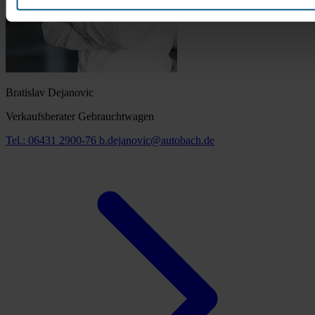
Bratislav Dejanovic
Verkaufsberater Gebrauchtwagen
Tel.: 06431 2900-76
b.dejanovic@autobach.de