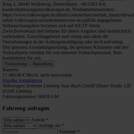
Ring 2, 38440 Wolfsburg, Deutschland, +49-5361-9-0,
kundenbetreuung(at)volkswagen.de, Produktinformationen:
https://www.volkswagen.de/idhub/content/dam/onehub_master/downl
safety/volkswagen-sicherheitshinweise-de.pdfDie angegebenen
Verbrauchsangaben beziehen sich auf WLTP-Werte.
Zwischenverkauf und Irrtümer für dieses Angebot sind ausdrücklich
vorbehalten. Ausschlaggebend sind einzig und allein die
Vereinbarungen in der Auftragsbestätigung oder im Kaufvertrag.
Den genauen Ausstattungsumfang, die genauen Kilometer und den
Verkaufspreis erhalten Sie von unserem Verkaufspersonal. Bitte
kontaktieren Sie uns.
Finanzierung
Barzahlung
Barpreis
17.480,00 €
MwSt. nicht ausweisbar
Händler kontaktieren
Volkswagen Zentrum Limburg
Auto Bach GmbH
Diezer Straße 120
65549 Limburg
Fahrzeugnummer:
06839-LM
Fahrzeug anfragen
Anrede
*
Anfrage als
*
Vorname
*