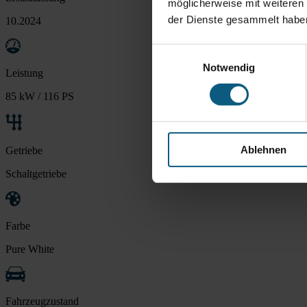
möglicherweise mit weiteren
der Dienste gesammelt habe
10.2024
Einwilligungsauswahl
Notwendig
Leistung
85 kW / 116 PS
Ablehnen
Getriebe
Schaltgetriebe
Farbe
Pure White
Fahrzeugzustand