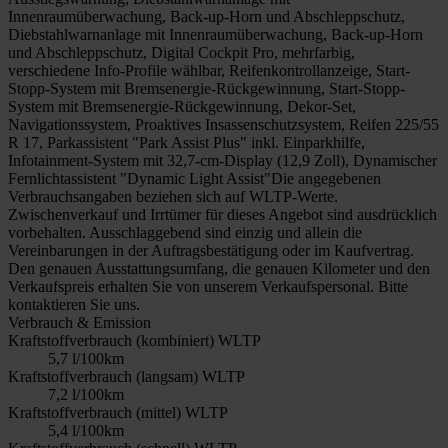
Innenraumüberwachung, Back-up-Horn und Abschleppschutz,
Diebstahlwarnanlage mit Innenraumüberwachung, Back-up-Horn
und Abschleppschutz, Digital Cockpit Pro, mehrfarbig,
verschiedene Info-Profile wählbar, Reifenkontrollanzeige, Start-
Stopp-System mit Bremsenergie-Rückgewinnung, Start-Stopp-
System mit Bremsenergie-Rückgewinnung, Dekor-Set,
Navigationssystem, Proaktives Insassenschutzsystem, Reifen 225/55
R 17, Parkassistent "Park Assist Plus" inkl. Einparkhilfe,
Infotainment-System mit 32,7-cm-Display (12,9 Zoll), Dynamischer
Fernlichtassistent "Dynamic Light Assist"Die angegebenen
Verbrauchsangaben beziehen sich auf WLTP-Werte.
Zwischenverkauf und Irrtümer für dieses Angebot sind ausdrücklich
vorbehalten. Ausschlaggebend sind einzig und allein die
Vereinbarungen in der Auftragsbestätigung oder im Kaufvertrag.
Den genauen Ausstattungsumfang, die genauen Kilometer und den
Verkaufspreis erhalten Sie von unserem Verkaufspersonal. Bitte
kontaktieren Sie uns.
Verbrauch & Emission
Kraftstoffverbrauch (kombiniert) WLTP
5,7 l/100km
Kraftstoffverbrauch (langsam) WLTP
7,2 l/100km
Kraftstoffverbrauch (mittel) WLTP
5,4 l/100km