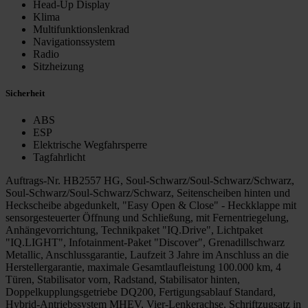
Head-Up Display
Klima
Multifunktionslenkrad
Navigationssystem
Radio
Sitzheizung
Sicherheit
ABS
ESP
Elektrische Wegfahrsperre
Tagfahrlicht
Auftrags-Nr. HB2557 HG, Soul-Schwarz/Soul-Schwarz/Schwarz,
Soul-Schwarz/Soul-Schwarz/Schwarz, Seitenscheiben hinten und
Heckscheibe abgedunkelt, "Easy Open & Close" - Heckklappe mit
sensorgesteuerter Öffnung und Schließung, mit Fernentriegelung,
Anhängevorrichtung, Technikpaket "IQ.Drive", Lichtpaket
"IQ.LIGHT", Infotainment-Paket "Discover", Grenadillschwarz
Metallic, Anschlussgarantie, Laufzeit 3 Jahre im Anschluss an die
Herstellergarantie, maximale Gesamtlaufleistung 100.000 km, 4
Türen, Stabilisator vorn, Radstand, Stabilisator hinten,
Doppelkupplungsgetriebe DQ200, Fertigungsablauf Standard,
Hybrid-Antriebssystem MHEV, Vier-Lenkerachse, Schriftzugsatz in