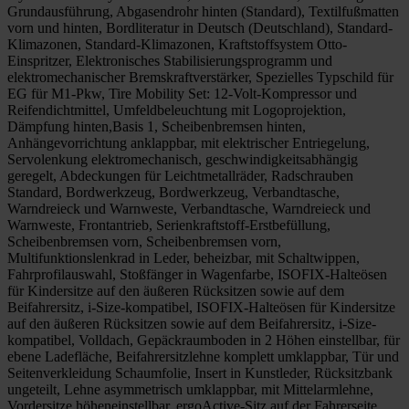
Grundausführung, Abgasendrohr hinten (Standard), Textilfußmatten
vorn und hinten, Bordliteratur in Deutsch (Deutschland), Standard-
Klimazonen, Standard-Klimazonen, Kraftstoffsystem Otto-
Einspritzer, Elektronisches Stabilisierungsprogramm und
elektromechanischer Bremskraftverstärker, Spezielles Typschild für
EG für M1-Pkw, Tire Mobility Set: 12-Volt-Kompressor und
Reifendichtmittel, Umfeldbeleuchtung mit Logoprojektion,
Dämpfung hinten,Basis 1, Scheibenbremsen hinten,
Anhängevorrichtung anklappbar, mit elektrischer Entriegelung,
Servolenkung elektromechanisch, geschwindigkeitsabhängig
geregelt, Abdeckungen für Leichtmetallräder, Radschrauben
Standard, Bordwerkzeug, Bordwerkzeug, Verbandtasche,
Warndreieck und Warnweste, Verbandtasche, Warndreieck und
Warnweste, Frontantrieb, Serienkraftstoff-Erstbefüllung,
Scheibenbremsen vorn, Scheibenbremsen vorn,
Multifunktionslenkrad in Leder, beheizbar, mit Schaltwippen,
Fahrprofilauswahl, Stoßfänger in Wagenfarbe, ISOFIX-Halteösen
für Kindersitze auf den äußeren Rücksitzen sowie auf dem
Beifahrersitz, i-Size-kompatibel, ISOFIX-Halteösen für Kindersitze
auf den äußeren Rücksitzen sowie auf dem Beifahrersitz, i-Size-
kompatibel, Volldach, Gepäckraumboden in 2 Höhen einstellbar, für
ebene Ladefläche, Beifahrersitzlehne komplett umklappbar, Tür und
Seitenverkleidung Schaumfolie, Insert in Kunstleder, Rücksitzbank
ungeteilt, Lehne asymmetrisch umklappbar, mit Mittelarmlehne,
Vordersitze höheneinstellbar, ergoActive-Sitz auf der Fahrerseite,