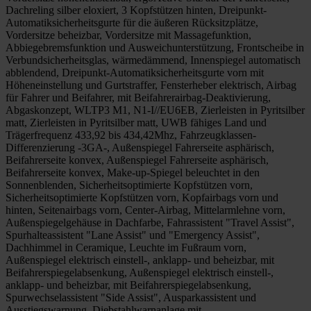
Dachreling silber eloxiert, 3 Kopfstützen hinten, Dreipunkt-
Automatiksicherheitsgurte für die äußeren Rücksitzplätze,
Vordersitze beheizbar, Vordersitze mit Massagefunktion,
Abbiegebremsfunktion und Ausweichunterstützung, Frontscheibe in
Verbundsicherheitsglas, wärmedämmend, Innenspiegel automatisch
abblendend, Dreipunkt-Automatiksicherheitsgurte vorn mit
Höheneinstellung und Gurtstraffer, Fensterheber elektrisch, Airbag
für Fahrer und Beifahrer, mit Beifahrerairbag-Deaktivierung,
Abgaskonzept, WLTP3 M1, N1-I//EU6EB, Zierleisten in Pyritsilber
matt, Zierleisten in Pyritsilber matt, UWB fähiges Land und
Trägerfrequenz 433,92 bis 434,42Mhz, Fahrzeugklassen-
Differenzierung -3GA-, Außenspiegel Fahrerseite asphärisch,
Beifahrerseite konvex, Außenspiegel Fahrerseite asphärisch,
Beifahrerseite konvex, Make-up-Spiegel beleuchtet in den
Sonnenblenden, Sicherheitsoptimierte Kopfstützen vorn,
Sicherheitsoptimierte Kopfstützen vorn, Kopfairbags vorn und
hinten, Seitenairbags vorn, Center-Airbag, Mittelarmlehne vorn,
Außenspiegelgehäuse in Dachfarbe, Fahrassistent "Travel Assist",
Spurhalteassistent "Lane Assist" und "Emergency Assist",
Dachhimmel in Ceramique, Leuchte im Fußraum vorn,
Außenspiegel elektrisch einstell-, anklapp- und beheizbar, mit
Beifahrerspiegelabsenkung, Außenspiegel elektrisch einstell-,
anklapp- und beheizbar, mit Beifahrerspiegelabsenkung,
Spurwechselassistent "Side Assist", Ausparkassistent und
Ausstiegswarnung, Diebstahlwarnanlage mit