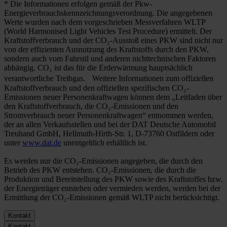
* Die Informationen erfolgen gemäß der Pkw-
Energieverbrauchskennzeichnungsverordnung. Die angegebenen
Werte wurden nach dem vorgeschrieben Messverfahren WLTP
(World Harmonised Light Vehicles Test Procedure) ermittelt. Der
Kraftstoffverbrauch und der CO₂-Ausstoß eines PKW sind nicht nur
von der effizienten Ausnutzung des Kraftstoffs durch den PKW,
sondern auch vom Fahrstil und anderen nichttechnischen Faktoren
abhängig. CO₂ ist das für die Erderwärmung hauptsächlich
verantwortliche Treibgas. Weitere Informationen zum offiziellen
Kraftstoffverbrauch und den offiziellen spezifischen CO₂-
Emissionen neuer Personenkraftwagen können dem „Leitfaden über
den Kraftstoffverbrauch, die CO₂-Emissionen und den
Stromverbrauch neuer Personenkraftwagen“ entnommen werden,
der an allen Verkaufsstellen und bei der DAT Deutsche Automobil
Treuhand GmbH, Hellmuth-Hirth-Str. 1, D-73760 Ostfildern oder
unter
www.dat.de
unentgeltlich erhältlich ist.
Es werden nur die CO₂-Emissionen angegeben, die durch den
Betrieb des PKW entstehen. CO₂-Emissionen, die durch die
Produktion und Bereitstellung des PKW sowie des Kraftstoffes bzw.
der Energieträger entstehen oder vermieden werden, werden bei der
Ermittlung der CO₂-Emissionen gemäß WLTP nicht berücksichtigt.
Kontakt
Kontakt