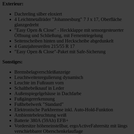
Exterieur:
Dachreling silber eloxiert
4 Leichtmetallräder "Johannesburg" 7 J x 17, Oberfläche
glanzgedreht
"Easy Open & Close" - Heckklappe mit sensorgesteuerter
Öffnung und Schließung, mit Fernentriegelung
Seitenscheiben hinten und Heckscheibe abgedunkelt
4 Ganzjahresreifen 215/55 R 17
"Easy Open & Close"-Paket mit Safe-Sicherung
Sonstiges:
Bremsbelagverschleißanzeige
Leuchtweitenregulierung dynamisch
Leuchte im Fußraum vorn
Schalthebelknauf in Leder
Außenspiegelgehäuse in Dachfarbe
Fußgängererkennung
Fußhebelwerk "Standard"
Elektronische Parkbremse inkl. Auto-Hold-Funktion
Ambientebeleuchtung weiß
Batterie 380A (59Ah) EFB+
Vordersitze höheneinstellbar, ergoActiveFahrersitz mit längs
verschiebbarer Oberschenkelauflage