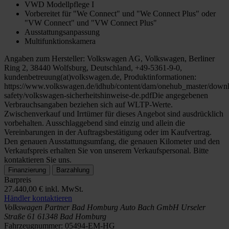
VWD Modellpflege I
Vorbereitet für "We Connect" und "We Connect Plus" oder
"VW Connect" und "VW Connect Plus"
Ausstattungsanpassung
Multifunktionskamera
Angaben zum Hersteller: Volkswagen AG, Volkswagen, Berliner
Ring 2, 38440 Wolfsburg, Deutschland, +49-5361-9-0,
kundenbetreuung(at)volkswagen.de, Produktinformationen:
https://www.volkswagen.de/idhub/content/dam/onehub_master/downl
safety/volkswagen-sicherheitshinweise-de.pdfDie angegebenen
Verbrauchsangaben beziehen sich auf WLTP-Werte.
Zwischenverkauf und Irrtümer für dieses Angebot sind ausdrücklich
vorbehalten. Ausschlaggebend sind einzig und allein die
Vereinbarungen in der Auftragsbestätigung oder im Kaufvertrag.
Den genauen Ausstattungsumfang, die genauen Kilometer und den
Verkaufspreis erhalten Sie von unserem Verkaufspersonal. Bitte
kontaktieren Sie uns.
Finanzierung
Barzahlung
Barpreis
27.440,00 €
inkl. MwSt.
Händler kontaktieren
Volkswagen Partner Bad Homburg
Auto Bach GmbH
Urseler
Straße 61
61348 Bad Homburg
Fahrzeugnummer:
05494-EM-HG