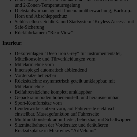
und 2-Zonen-Temperaturregelung
Diebstahlwarnanlage mit Innenraumüberwachung, Back-up-
Horn und Abschleppschutz
Schlüsselloses Schließ- und Startsystem "Keyless Access" mit
Safe-Sicherung
Rückfahrkamera "Rear View"
Interieur:
Dekoreinlagen "Deep Iron Grey" für Instrumententafel,
Mittelkonsole und Türverkleidungen vorn
Mittelarmlehne vorn
Innenspiegel automatisch abblendend
Vordersitze beheizbar
Rücksitzlehne asymmetrisch geteilt umklappbar, mit
Mittelarmlehne
Beifahrersitzlehne komplett umklappbar
Gepäckraumboden höheneinstell- und herausnehmbar
Sport-Komfortsitze vorn
Lendenwirbelstützen vorn, auf Fahrerseite elektrisch
einstellbar, Massagefunktion auf Fahrerseite
Multifunktionslenkrad in Leder, beheizbar, mit Schaltwippen
Sitzmittelbahnen der Vordersitze und deräußeren
Rücksitzplätze in Mikrovlies "ArtVelours"