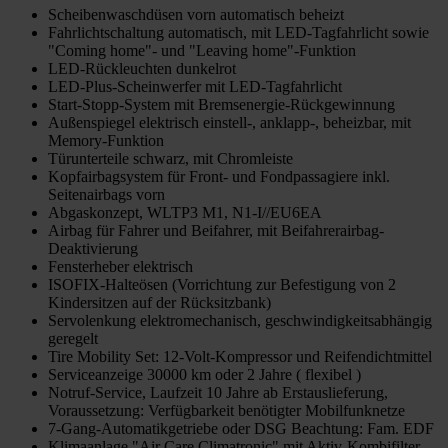
Scheibenwaschdüsen vorn automatisch beheizt
Fahrlichtschaltung automatisch, mit LED-Tagfahrlicht sowie
"Coming home"- und "Leaving home"-Funktion
LED-Rückleuchten dunkelrot
LED-Plus-Scheinwerfer mit LED-Tagfahrlicht
Start-Stopp-System mit Bremsenergie-Rückgewinnung
Außenspiegel elektrisch einstell-, anklapp-, beheizbar, mit
Memory-Funktion
Türunterteile schwarz, mit Chromleiste
Kopfairbagsystem für Front- und Fondpassagiere inkl.
Seitenairbags vorn
Abgaskonzept, WLTP3 M1, N1-I//EU6EA
Airbag für Fahrer und Beifahrer, mit Beifahrerairbag-
Deaktivierung
Fensterheber elektrisch
ISOFIX-Halteösen (Vorrichtung zur Befestigung von 2
Kindersitzen auf der Rücksitzbank)
Servolenkung elektromechanisch, geschwindigkeitsabhängig
geregelt
Tire Mobility Set: 12-Volt-Kompressor und Reifendichtmittel
Serviceanzeige 30000 km oder 2 Jahre ( flexibel )
Notruf-Service, Laufzeit 10 Jahre ab Erstauslieferung,
Voraussetzung: Verfügbarkeit benötigter Mobilfunknetze
7-Gang-Automatikgetriebe oder DSG Beachtung: Fam. EDF
Klimaanlage "Air Care Climatronic" mit Aktiv-Kombifilter