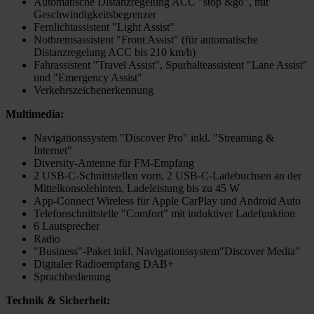
Automatische Distanzregelung ACC "stop &go", mit
Geschwindigkeitsbegrenzer
Fernlichtassistent "Light Assist"
Notbremsassistent "Front Assist" (für automatische
Distanzregelung ACC bis 210 km/h)
Fahrassistent "Travel Assist", Spurhalteassistent "Lane Assist"
und "Emergency Assist"
Verkehrszeichenerkennung
Multimedia:
Navigationssystem "Discover Pro" inkl. "Streaming &
Internet"
Diversity-Antenne für FM-Empfang
2 USB-C-Schnittstellen vorn, 2 USB-C-Ladebuchsen an der
Mittelkonsolehinten, Ladeleistung bis zu 45 W
App-Connect Wireless für Apple CarPlay und Android Auto
Telefonschnittstelle "Comfort" mit induktiver Ladefunktion
6 Lautsprecher
Radio
"Business"-Paket inkl. Navigationssystem"Discover Media"
Digitaler Radioempfang DAB+
Sprachbedienung
Technik & Sicherheit: