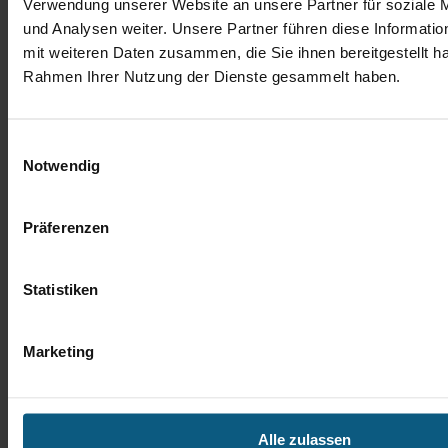
Verwendung unserer Website an unsere Partner für soziale
und Analysen weiter. Unsere Partner führen diese Informati
mit weiteren Daten zusammen, die Sie ihnen bereitgestellt ha
Rahmen Ihrer Nutzung der Dienste gesammelt haben.
Einwilligungsauswahl
Notwendig
Michael Nowak
Verkaufsberater Gebrauchtwagen
Präferenzen
Tel.: 06172 3087-27
m.nowak@autobach.de
Statistiken
Marketing
Alle zulassen