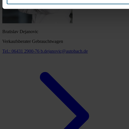
Bratislav Dejanovic
Verkaufsberater Gebrauchtwagen
Tel.: 06431 2900-76
b.dejanovic@autobach.de