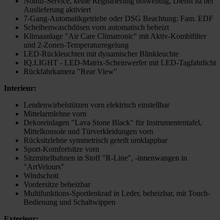
Notruf-Service, keine Registrierung notwendig, Dienst ist bei
Auslieferung aktiviert
7-Gang-Automatikgetriebe oder DSG Beachtung: Fam. EDF
Scheibenwaschdüsen vorn automatisch beheizt
Klimaanlage "Air Care Climatronic" mit Aktiv-Kombifilter
und 2-Zonen-Temperaturregelung
LED-Rückleuchten mit dynamischer Blinkleuchte
IQ.LIGHT - LED-Matrix-Scheinwerfer mit LED-Tagfahrlicht
Rückfahrkamera "Rear View"
Interieur:
Lendenwirbelstützen vorn elektrisch einstellbar
Mittelarmlehne vorn
Dekoreinlagen "Lava Stone Black" für Instrumententafel,
Mittelkonsole und Türverkleidungen vorn
Rücksitzlehne symmetrisch geteilt umklappbar
Sport-Komfortsitze vorn
Sitzmittelbahnen in Stoff "R-Line", -innenwangen in
"ArtVelours"
Windschott
Vordersitze beheizbar
Multifunktions-Sportlenkrad in Leder, beheizbar, mit Touch-
Bedienung und Schaltwippen
Exterieur: