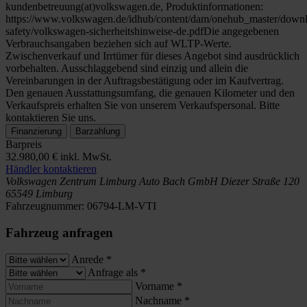
kundenbetreuung(at)volkswagen.de, Produktinformationen:
https://www.volkswagen.de/idhub/content/dam/onehub_master/downl
safety/volkswagen-sicherheitshinweise-de.pdfDie angegebenen
Verbrauchsangaben beziehen sich auf WLTP-Werte.
Zwischenverkauf und Irrtümer für dieses Angebot sind ausdrücklich
vorbehalten. Ausschlaggebend sind einzig und allein die
Vereinbarungen in der Auftragsbestätigung oder im Kaufvertrag.
Den genauen Ausstattungsumfang, die genauen Kilometer und den
Verkaufspreis erhalten Sie von unserem Verkaufspersonal. Bitte
kontaktieren Sie uns.
Finanzierung
Barzahlung
Barpreis
32.980,00 €
inkl. MwSt.
Händler kontaktieren
Volkswagen Zentrum Limburg
Auto Bach GmbH
Diezer Straße 120
65549 Limburg
Fahrzeugnummer:
06794-LM-VTI
Fahrzeug anfragen
Anrede
*
Anfrage als
*
Vorname
*
Nachname
*