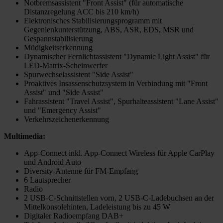
Notbremsassistent "Front Assist" (für automatische
Distanzregelung ACC bis 210 km/h)
Elektronisches Stabilisierungsprogramm mit
Gegenlenkunterstützung, ABS, ASR, EDS, MSR und
Gespannstabilisierung
Müdigkeitserkennung
Dynamischer Fernlichtassistent "Dynamic Light Assist" für
LED-Matrix-Scheinwerfer
Spurwechselassistent "Side Assist"
Proaktives Insassenschutzsystem in Verbindung mit "Front
Assist" und "Side Assist"
Fahrassistent "Travel Assist", Spurhalteassistent "Lane Assist"
und "Emergency Assist"
Verkehrszeichenerkennung
Multimedia:
App-Connect inkl. App-Connect Wireless für Apple CarPlay
und Android Auto
Diversity-Antenne für FM-Empfang
6 Lautsprecher
Radio
2 USB-C-Schnittstellen vorn, 2 USB-C-Ladebuchsen an der
Mittelkonsolehinten, Ladeleistung bis zu 45 W
Digitaler Radioempfang DAB+