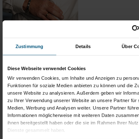
Thomas Bingener
Verkaufsberater Gebrauchtwagen
Zustimmung
Details
Über C
Tel.: 06431 2900-67
t.bingener@autobach.de
Diese Webseite verwendet Cookies
Wir verwenden Cookies, um Inhalte und Anzeigen zu persona
Funktionen für soziale Medien anbieten zu können und die Zug
unsere Website zu analysieren. Außerdem geben wir Informa
zu Ihrer Verwendung unserer Website an unsere Partner für 
Medien, Werbung und Analysen weiter. Unsere Partner führe
Informationen möglicherweise mit weiteren Daten zusammen,
ihnen bereitgestellt haben oder die sie im Rahmen Ihrer Nut
Dienste gesammelt haben.