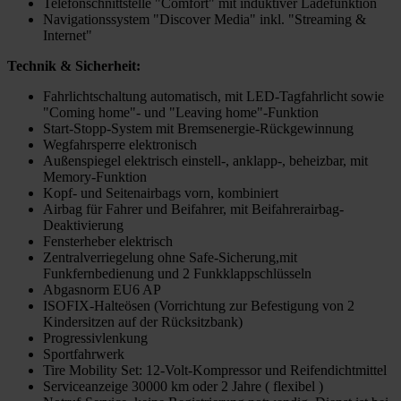
Telefonschnittstelle "Comfort" mit induktiver Ladefunktion
Navigationssystem "Discover Media" inkl. "Streaming &
Internet"
Technik & Sicherheit:
Fahrlichtschaltung automatisch, mit LED-Tagfahrlicht sowie
"Coming home"- und "Leaving home"-Funktion
Start-Stopp-System mit Bremsenergie-Rückgewinnung
Wegfahrsperre elektronisch
Außenspiegel elektrisch einstell-, anklapp-, beheizbar, mit
Memory-Funktion
Kopf- und Seitenairbags vorn, kombiniert
Airbag für Fahrer und Beifahrer, mit Beifahrerairbag-
Deaktivierung
Fensterheber elektrisch
Zentralverriegelung ohne Safe-Sicherung,mit
Funkfernbedienung und 2 Funkklappschlüsseln
Abgasnorm EU6 AP
ISOFIX-Halteösen (Vorrichtung zur Befestigung von 2
Kindersitzen auf der Rücksitzbank)
Progressivlenkung
Sportfahrwerk
Tire Mobility Set: 12-Volt-Kompressor und Reifendichtmittel
Serviceanzeige 30000 km oder 2 Jahre ( flexibel )