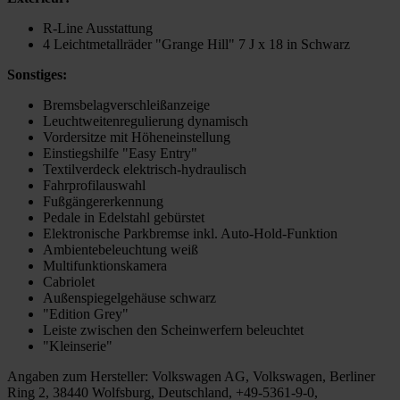
R-Line Ausstattung
4 Leichtmetallräder "Grange Hill" 7 J x 18 in Schwarz
Sonstiges:
Bremsbelagverschleißanzeige
Leuchtweitenregulierung dynamisch
Vordersitze mit Höheneinstellung
Einstiegshilfe "Easy Entry"
Textilverdeck elektrisch-hydraulisch
Fahrprofilauswahl
Fußgängererkennung
Pedale in Edelstahl gebürstet
Elektronische Parkbremse inkl. Auto-Hold-Funktion
Ambientebeleuchtung weiß
Multifunktionskamera
Cabriolet
Außenspiegelgehäuse schwarz
"Edition Grey"
Leiste zwischen den Scheinwerfern beleuchtet
"Kleinserie"
Angaben zum Hersteller: Volkswagen AG, Volkswagen, Berliner
Ring 2, 38440 Wolfsburg, Deutschland, +49-5361-9-0,