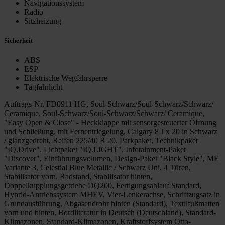
Navigationssystem
Radio
Sitzheizung
Sicherheit
ABS
ESP
Elektrische Wegfahrsperre
Tagfahrlicht
Auftrags-Nr. FD0911 HG, Soul-Schwarz/Soul-Schwarz/Schwarz/
Ceramique, Soul-Schwarz/Soul-Schwarz/Schwarz/ Ceramique,
"Easy Open & Close" - Heckklappe mit sensorgesteuerter Öffnung
und Schließung, mit Fernentriegelung, Calgary 8 J x 20 in Schwarz
/ glanzgedreht, Reifen 225/40 R 20, Parkpaket, Technikpaket
"IQ.Drive", Lichtpaket "IQ.LIGHT", Infotainment-Paket
"Discover", Einführungsvolumen, Design-Paket "Black Style", ME
Variante 3, Celestial Blue Metallic / Schwarz Uni, 4 Türen,
Stabilisator vorn, Radstand, Stabilisator hinten,
Doppelkupplungsgetriebe DQ200, Fertigungsablauf Standard,
Hybrid-Antriebssystem MHEV, Vier-Lenkerachse, Schriftzugsatz in
Grundausführung, Abgasendrohr hinten (Standard), Textilfußmatten
vorn und hinten, Bordliteratur in Deutsch (Deutschland), Standard-
Klimazonen, Standard-Klimazonen, Kraftstoffsystem Otto-