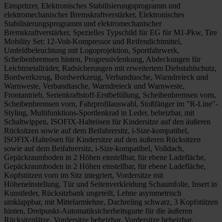
Einspritzer, Elektronisches Stabilisierungsprogramm und
elektromechanischer Bremskraftverstärker, Elektronisches
Stabilisierungsprogramm und elektromechanischer
Bremskraftverstärker, Spezielles Typschild für EG für M1-Pkw, Tire
Mobility Set: 12-Volt-Kompressor und Reifendichtmittel,
Umfeldbeleuchtung mit Logoprojektion, Sportfahrwerk,
Scheibenbremsen hinten, Progressivlenkung, Abdeckungen für
Leichtmetallräder, Radsicherungen mit erweitertem Diebstahlschutz,
Bordwerkzeug, Bordwerkzeug, Verbandtasche, Warndreieck und
Warnweste, Verbandtasche, Warndreieck und Warnweste,
Frontantrieb, Serienkraftstoff-Erstbefüllung, Scheibenbremsen vorn,
Scheibenbremsen vorn, Fahrprofilauswahl, Stoßfänger im "R-Line"-
Styling, Multifunktions-Sportlenkrad in Leder, beheizbar, mit
Schaltwippen, ISOFIX-Halteösen für Kindersitze auf den äußeren
Rücksitzen sowie auf dem Beifahrersitz, i-Size-kompatibel,
ISOFIX-Halteösen für Kindersitze auf den äußeren Rücksitzen
sowie auf dem Beifahrersitz, i-Size-kompatibel, Volldach,
Gepäckraumboden in 2 Höhen einstellbar, für ebene Ladefläche,
Gepäckraumboden in 2 Höhen einstellbar, für ebene Ladefläche,
Kopfstützen vorn im Sitz integriert, Vordersitze mit
Höheneinstellung, Tür und Seitenverkleidung Schaumfolie, Insert in
Kunstleder, Rücksitzbank ungeteilt, Lehne asymmetrisch
umklappbar, mit Mittelarmlehne, Dachreling schwarz, 3 Kopfstützen
hinten, Dreipunkt-Automatiksicherheitsgurte für die äußeren
Rücksitzplätze, Vordersitze beheizbar, Vordersitze beheizbar,