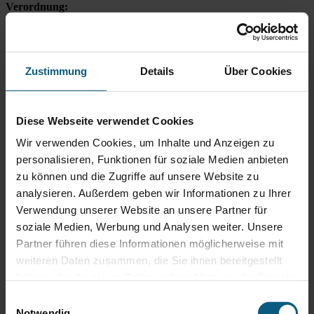
Verordnung:
Die Europäische Kommission stellt eine Plattform zur Online-
Streitbeilegung (OS) bereit, die Sie unter
https://ec.europa.eu/consumers/odr
finden.
Unsere E-Mail-Adresse lautet:
odr@autobach.de
Zustimmung
Details
Über Cookies
Hinweis gemäß § 36 Verbraucherstreitbeilegungsgesetz
(VSBG):
Wir sind weder verpflichtet noch bereit, an einem
Streitbeilegungsverfahren vor einer Verbraucherschlichtungsstelle
Diese Webseite verwendet Cookies
teilzunehmen.
Wir verwenden Cookies, um Inhalte und Anzeigen zu
Verkauf Gebrauchtwagen
personalisieren, Funktionen für soziale Medien anbieten
zu können und die Zugriffe auf unsere Website zu
analysieren. Außerdem geben wir Informationen zu Ihrer
Verwendung unserer Website an unsere Partner für
soziale Medien, Werbung und Analysen weiter. Unsere
Partner führen diese Informationen möglicherweise mit
weiteren Daten zusammen, die Sie ihnen bereitgestellt
haben oder die sie im Rahmen Ihrer Nutzung der Dienste
gesammelt haben.
Einwilligungsauswahl
Notwendig