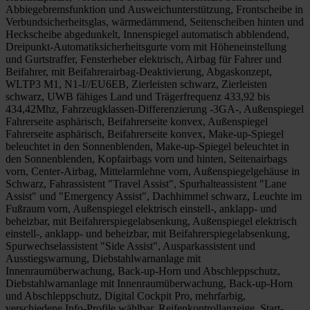
Abbiegebremsfunktion und Ausweichunterstützung, Frontscheibe in
Verbundsicherheitsglas, wärmedämmend, Seitenscheiben hinten und
Heckscheibe abgedunkelt, Innenspiegel automatisch abblendend,
Dreipunkt-Automatiksicherheitsgurte vorn mit Höheneinstellung
und Gurtstraffer, Fensterheber elektrisch, Airbag für Fahrer und
Beifahrer, mit Beifahrerairbag-Deaktivierung, Abgaskonzept,
WLTP3 M1, N1-I//EU6EB, Zierleisten schwarz, Zierleisten
schwarz, UWB fähiges Land und Trägerfrequenz 433,92 bis
434,42Mhz, Fahrzeugklassen-Differenzierung -3GA-, Außenspiegel
Fahrerseite asphärisch, Beifahrerseite konvex, Außenspiegel
Fahrerseite asphärisch, Beifahrerseite konvex, Make-up-Spiegel
beleuchtet in den Sonnenblenden, Make-up-Spiegel beleuchtet in
den Sonnenblenden, Kopfairbags vorn und hinten, Seitenairbags
vorn, Center-Airbag, Mittelarmlehne vorn, Außenspiegelgehäuse in
Schwarz, Fahrassistent "Travel Assist", Spurhalteassistent "Lane
Assist" und "Emergency Assist", Dachhimmel schwarz, Leuchte im
Fußraum vorn, Außenspiegel elektrisch einstell-, anklapp- und
beheizbar, mit Beifahrerspiegelabsenkung, Außenspiegel elektrisch
einstell-, anklapp- und beheizbar, mit Beifahrerspiegelabsenkung,
Spurwechselassistent "Side Assist", Ausparkassistent und
Ausstiegswarnung, Diebstahlwarnanlage mit
Innenraumüberwachung, Back-up-Horn und Abschleppschutz,
Diebstahlwarnanlage mit Innenraumüberwachung, Back-up-Horn
und Abschleppschutz, Digital Cockpit Pro, mehrfarbig,
verschiedene Info-Profile wählbar, Reifenkontrollanzeige, Start-