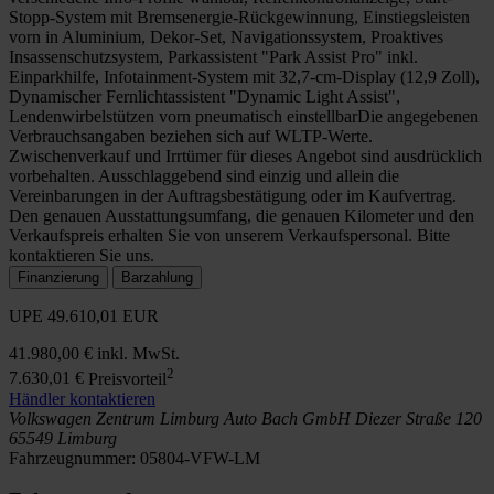
Stopp-System mit Bremsenergie-Rückgewinnung, Einstiegsleisten
vorn in Aluminium, Dekor-Set, Navigationssystem, Proaktives
Insassenschutzsystem, Parkassistent "Park Assist Pro" inkl.
Einparkhilfe, Infotainment-System mit 32,7-cm-Display (12,9 Zoll),
Dynamischer Fernlichtassistent "Dynamic Light Assist",
Lendenwirbelstützen vorn pneumatisch einstellbarDie angegebenen
Verbrauchsangaben beziehen sich auf WLTP-Werte.
Zwischenverkauf und Irrtümer für dieses Angebot sind ausdrücklich
vorbehalten. Ausschlaggebend sind einzig und allein die
Vereinbarungen in der Auftragsbestätigung oder im Kaufvertrag.
Den genauen Ausstattungsumfang, die genauen Kilometer und den
Verkaufspreis erhalten Sie von unserem Verkaufspersonal. Bitte
kontaktieren Sie uns.
Finanzierung
Barzahlung
UPE
49.610,01 EUR
41.980,00 €
inkl. MwSt.
2
7.630,01 €
Preisvorteil
Händler kontaktieren
Volkswagen Zentrum Limburg
Auto Bach GmbH
Diezer Straße 120
65549 Limburg
Fahrzeugnummer:
05804-VFW-LM