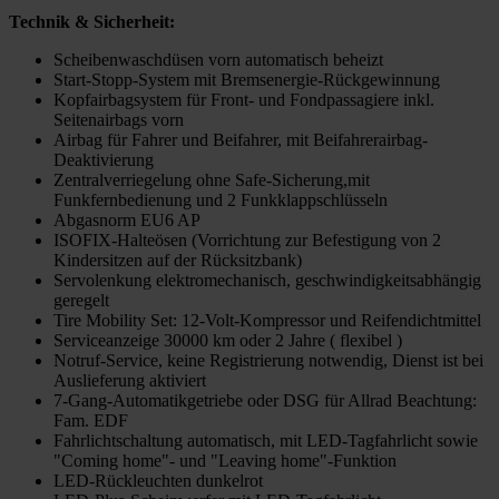
Technik & Sicherheit:
Scheibenwaschdüsen vorn automatisch beheizt
Start-Stopp-System mit Bremsenergie-Rückgewinnung
Kopfairbagsystem für Front- und Fondpassagiere inkl.
Seitenairbags vorn
Airbag für Fahrer und Beifahrer, mit Beifahrerairbag-
Deaktivierung
Zentralverriegelung ohne Safe-Sicherung,mit
Funkfernbedienung und 2 Funkklappschlüsseln
Abgasnorm EU6 AP
ISOFIX-Halteösen (Vorrichtung zur Befestigung von 2
Kindersitzen auf der Rücksitzbank)
Servolenkung elektromechanisch, geschwindigkeitsabhängig
geregelt
Tire Mobility Set: 12-Volt-Kompressor und Reifendichtmittel
Serviceanzeige 30000 km oder 2 Jahre ( flexibel )
Notruf-Service, keine Registrierung notwendig, Dienst ist bei
Auslieferung aktiviert
7-Gang-Automatikgetriebe oder DSG für Allrad Beachtung:
Fam. EDF
Fahrlichtschaltung automatisch, mit LED-Tagfahrlicht sowie
"Coming home"- und "Leaving home"-Funktion
LED-Rückleuchten dunkelrot