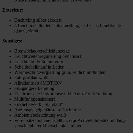
Exterieur:
Dachreling silber eloxiert
4 Leichtmetallräder "Johannesburg" 7 J x 17, Oberfläche
glanzgedreht
Sonstiges:
Bremsbelagverschleißanzeige
Leuchtweitenregulierung dynamisch
Leuchte im Fußraum vorn
Schalthebelknauf in Leder
Wärmeschutzverglasung grün, seitlich undhinten
Fahrprofilauswahl
Allradantrieb 4MOTION
Fußgängererkennung
Elektronische Parkbremse inkl. Auto-Hold-Funktion
Multifunktionskamera
Fußhebelwerk "Standard"
Außenspiegelgehäuse in Dachfarbe
Ambientebeleuchtung weiß
Vordersitze höheneinstellbar, ergoActiveFahrersitz mit längs
verschiebbarer Oberschenkelauflage