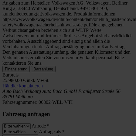
Angaben zum Hersteller: Volkswagen AG, Volkswagen, Berliner
Ring 2, 38440 Wolfsburg, Deutschland, +49-5361-9-0,
kundenbetreuung(at)volkswagen.de, Produktinformationen:
https://www.volkswagen.de/idhub/content/dam/onehub_master/downl
safety/volkswagen-sicherheitshinweise-de.pdfDie angegebenen
Verbrauchsangaben beziehen sich auf WLTP-Werte.
Zwischenverkauf und Irrtümer für dieses Angebot sind ausdrücklich
vorbehalten. Ausschlaggebend sind einzig und allein die
Vereinbarungen in der Auftragsbestätigung oder im Kaufvertrag.
Den genauen Ausstattungsumfang, die genauen Kilometer und den
Verkaufspreis erhalten Sie von unserem Verkaufspersonal. Bitte
kontaktieren Sie uns.
Finanzierung
Barzahlung
Barpreis
25.980,00 €
inkl. MwSt.
Händler kontaktieren
Auto Bach Weilburg
Auto Bach GmbH
Frankfurter Straße 56
35781 Weilburg
Fahrzeugnummer:
06802-WEL-VTI
Fahrzeug anfragen
Anrede
*
Anfrage als
*