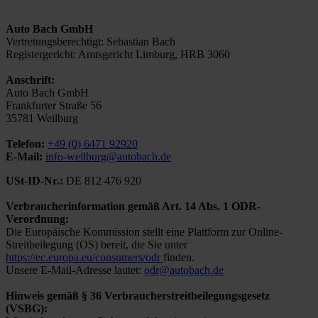
Auto Bach GmbH
Vertretungsberechtigt: Sebastian Bach
Registergericht: Amtsgericht Limburg, HRB 3060
Anschrift:
Auto Bach GmbH
Frankfurter Straße 56
35781 Weilburg
Telefon:
+49 (0) 6471 92920
E-Mail:
info-weilburg@autobach.de
USt-ID-Nr.:
DE 812 476 920
Verbraucherinformation gemäß Art. 14 Abs. 1 ODR-
Verordnung:
Die Europäische Kommission stellt eine Plattform zur Online-
Streitbeilegung (OS) bereit, die Sie unter
https://ec.europa.eu/consumers/odr
finden.
Unsere E-Mail-Adresse lautet:
odr@autobach.de
Hinweis gemäß § 36 Verbraucherstreitbeilegungsgesetz
(VSBG):