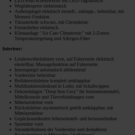
LED-Plus-Scheinwerfer mit LED-Tagfahrlicht
Wegfahrsperre elektronisch
Außenspiegel elektrisch einstell-, anklapp-, beheizbar, mit
Memory-Funktion
Türunterteile schwarz, mit Chromleiste
Fensterheber elektrisch
Klimaanlage "Air Care Climatronic" mit 2-Zonen-
Temperaturregelung und Allergen-Filter
Interieur:
Lendenwirbelstützen vorn, auf Fahrerseite elektrisch
einstellbar, Massagefunktion auf Fahrerseite
Innenspiegel automatisch abblendend
Vordersitze beheizbar
Beifahrersitzlehne komplett umklappbar
Multifunktionslenkrad in Leder, mit Schaltwippen
Dekoreinlagen "Deep Iron Grey" für Instrumententafel,
Mittelkonsole und Türverkleidungen vorn
Mittelarmlehne vorn
Rücksitzlehne asymmetrisch geteilt umklappbar, mit
Mittelarmlehne
Gepäckraumboden höheneinstell- und herausnehmbar
Sportsitze vorn
Sitzmittelbahnen der Vordersitze und deräußeren
Rücksitzplätze in Mikrovlies "ArtVelours"